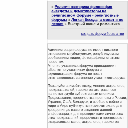
»
Религия эзотерика философия
анекдоты и демотиваторы на
религиозном форуме - религиозные
форумы
»
Легкая беседа, а может и не
легкая
»
Быстрый шанс и романтика
создать форум бесплатно
Администрация форума не имеет никакого
отношения к публикуемым, републикуемым
сообщениям, видео, фотографиям, статьям,
новостям.
Мнение участников форума принадлежит
абсолютно участникам форума и
администрация форума не несет
ответственность за мнение участников форума.
Пожалуйста, имейте ввиду, мнение астрологов,
предсказателей, тарологов, экстрасенсов
является сугубо субъективным мнением.
Предсказания, пророчества, прогнозы о России,
Украине, США, Беларуси, и вообще о войне и
мире в Мире публикуются исключительно для
доведения до вашего сведения данной
информации, и для проверки вами лично всех
этих предсказаний, пророчеств и прогнозов от
экстрасенсов, магов, астрологов, тарологов.