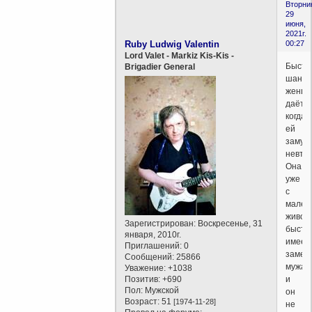
Вторни
29
июня,
2021г.
Ruby Ludwig Valentin
00:27
Lord Valet - Markiz Kis-Kis -
Быстр
Brigadier General
шанс
женщи
даёт,
когда
ей
замуж
невте
Она
уже
с
мален
живот
Зарегистрирован
: Воскресенье, 31
быстр
января, 2010г.
имеет
Приглашений:
0
замещ
Сообщений:
25866
мужа
Уважение:
+1038
Позитив:
+690
и
Пол:
Мужской
он
Возраст:
51
[1974-11-28]
не