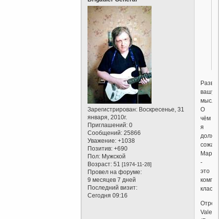
Разве
вашу
мысль
О
Зарегистрирован
: Воскресенье, 31
января, 2010г.
чём
Приглашений:
0
я
Сообщений:
25866
долже
Уважение:
+1038
сожал
Позитив:
+690
Марки
Пол:
Мужской
-
Возраст:
51
[1974-11-28]
это
Провел на форуме:
компь
9 месяцев 7 дней
Последний визит:
класс.
Сегодня 09:16
Отред
Valent