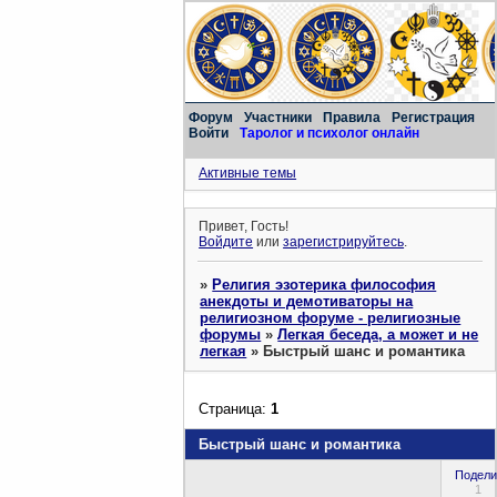
Форум
Участники
Правила
Регистрация
Войти
Таролог и психолог онлайн
Активные темы
Привет, Гость!
Войдите
или
зарегистрируйтесь
.
»
Религия эзотерика философия
анекдоты и демотиваторы на
религиозном форуме - религиозные
форумы
»
Легкая беседа, а может и не
легкая
»
Быстрый шанс и романтика
Страница:
1
Быстрый шанс и романтика
Подели
1