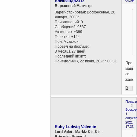
Александр2312
00:59
Верховный Магистр
Зарегистрирован
: Воскресенье, 20
января, 2008г.
Приглашений:
0
Сообщений:
9587
Уважение:
+399
Позитив:
+124
Пол:
Мужской
Провел на форуме:
3 месяца 27 дней
Последний визит:
Понедельник, 22 июня, 2026г. 00:31
Про
марки
со
жалее
0
Подели
3
Воскре
1
августа
2021г.
Ruby Ludwig Valentin
17:33
Lord Valet - Markiz Kis-Kis -
Brigadier General