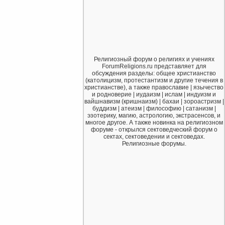
Религиозный форум о религиях и учениях
ForumReligions.ru представляет для
обсуждения разделы: общее христианство
(католицизм, протестантизм и другие течения в
христианстве), а также православие | язычество
и родноверие | иудаизм | ислам | индуизм и
вайшнавизм (кришнаизм) | бахаи | зороастризм |
буддизм | атеизм | философию | сатанизм |
эзотерику, магию, астрологию, экстрасенсов, и
многое другое. А также новинка на религиозном
форуме - открылся сектоведческий форум о
сектах, сектоведении и сектоведах.
Религиозные форумы.