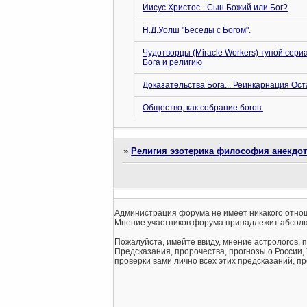
Иисус Христос - Сын Божий или Бог?
Н.Д.Уолш "Беседы с Богом".
Чудотворцы (Miracle Workers) тупой сер
Бога и религию
Доказательства Бога... Реинкарнация Оста
Общество, как собрание богов.
»
Религия эзотерика философия анекдо
Администрация форума не имеет никакого отнош
Мнение участников форума принадлежит абсолю
Пожалуйста, имейте ввиду, мнение астрологов, 
Предсказания, пророчества, прогнозы о России,
проверки вами лично всех этих предсказаний, про