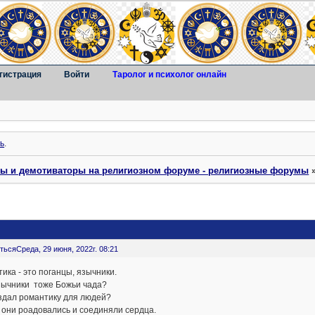
гистрация
Войти
Таролог и психолог онлайн
ь
.
ты и демотиваторы на религиозном форуме - религиозные форумы
ться
Среда, 29 июня, 2022г. 08:21
ика - это поганцы, язычники.
зычники тоже Божьи чада?
здал романтику для людей?
 они роадовались и соединяли сердца.