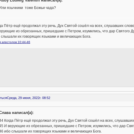
Ruby Ludwig Valentin написал(а):
Или язычники тоже Божьи чада?
да Пётр ещё продолжал эту речь, Дух Святой сошёл на всех, слушавших слово
ерующие из обрезанных, пришедшие с Петром, изумились, что дар Святого Ду
о слышали их говорящих языками и величающих Бога.
 апостолов 10:44-46
ться
Среда, 29 июня, 2022г. 08:52
Слава написал(а):
44 Когда Пётр ещё продолжал эту речь, Дух Святой сошёл на всех, слушавших
45 И верующие из обрезанных, пришедшие с Петром, изумились, что дар Свят
46 ибо слышали их говорящих языками и величающих Бога.