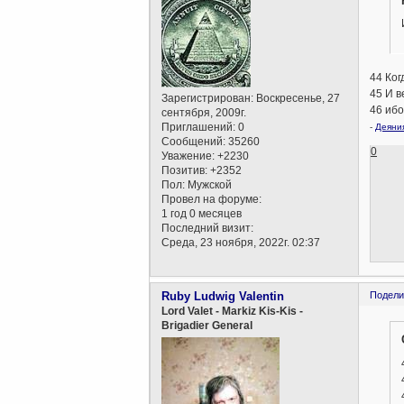
44 Ког
45 И в
Зарегистрирован
: Воскресенье, 27
46 иб
сентября, 2009г.
Приглашений:
0
-
Деяния
Сообщений:
35260
0
Уважение:
+2230
Позитив:
+2352
Пол:
Мужской
Провел на форуме:
1 год 0 месяцев
Последний визит:
Среда, 23 ноября, 2022г. 02:37
Ruby Ludwig Valentin
Подели
Lord Valet - Markiz Kis-Kis -
Brigadier General