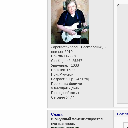
0
Зарегистрирован
: Воскресенье, 31
января, 2010г.
Приглашений:
0
Сообщений:
25867
Уважение:
+1038
Позитив:
+690
Пол:
Мужской
Возраст:
51
[1974-11-28]
Провел на форуме:
9 месяцев 7 дней
Последний визит:
Сегодня 04:44
Слава
Подели
И в нужный момент откроется
нужная дверь