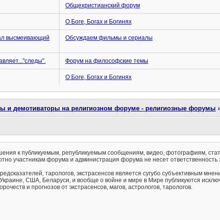
Общехристианский форум
О Боге, Богах и Богинях
иал высмеивающий
Обсуждаем фильмы и сериалы
вляет..."следы".
Форум на философские темы
О Боге, Богах и Богинях
ты и демотиваторы на религиозном форуме - религиозные форумы
ения к публикуемым, републикуемым сообщениям, видео, фотографиям, стат
тно участникам форума и администрация форума не несет ответственность 
предсказателей, тарологов, экстрасенсов является сугубо субъективным мнен
 Украине, США, Беларуси, и вообще о войне и мире в Мире публикуются искл
рочеств и прогнозов от экстрасенсов, магов, астрологов, тарологов.