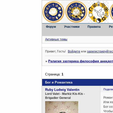
Форум
Участники
Правила
Ре
Активные темы
Привет, Гость!
Войдите
или
зарегистрируйтес
»
Религия эзотерика философия анекдо
Страница:
1
Бог и Романтика
Ruby Ludwig Valentin
Подели
Lord Valet - Markiz Kis-Kis -
Романт
Brigadier General
Или я
Бог со
Чтобы