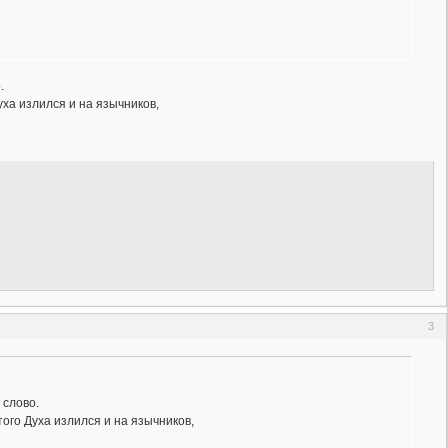
.
ха излился и на язычников,
3
 слово.
ого Духа излился и на язычников,