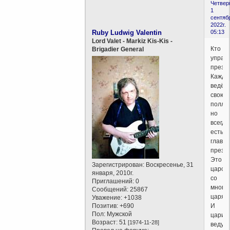
Четверг
1
сентяб
2022г.
Ruby Ludwig Valentin
05:13
Lord Valet - Markiz Kis-Kis -
Кто
Brigadier General
управ
прези
Кажды
ведёт
свою
поллит
но
всегда
есть
главн
презид
Это
Зарегистрирован
: Воскресенье, 31
царст
января, 2010г.
со
Приглашений:
0
многи
Сообщений:
25867
царям
Уважение:
+1038
Позитив:
+690
И
Пол:
Мужской
цари
Возраст:
51
[1974-11-28]
ведут