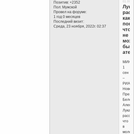
01.09.2
Позитив:
+2352
Лук
Пол:
Мужской
Провел на форуме:
расс
1 год 0 месяцев
как
Последний визит:
поня
Среда, 23 ноября, 2022г. 02:37
что
не
мож
быт
атеи
МИНС
1
сен
–
РИА
Новос
Прези
Белор
Алекс
Лукаш
расска
что
в
молод