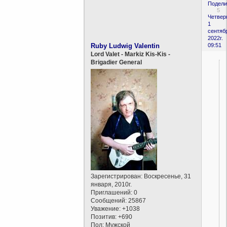
Подели
5
Четверг
1
сентяб
2022г.
Ruby Ludwig Valentin
09:51
Lord Valet - Markiz Kis-Kis -
Brigadier General
Зарегистрирован
: Воскресенье, 31
января, 2010г.
Приглашений:
0
Сообщений:
25867
Уважение:
+1038
Позитив:
+690
Пол:
Мужской