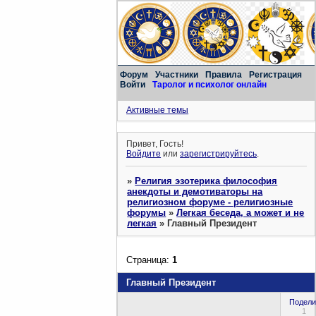
Форум
Участники
Правила
Регистрация
Войти
Таролог и психолог онлайн
Активные темы
Привет, Гость!
Войдите
или
зарегистрируйтесь
.
»
Религия эзотерика философия
анекдоты и демотиваторы на
религиозном форуме - религиозные
форумы
»
Легкая беседа, а может и не
легкая
»
Главный Президент
Страница:
1
Главный Президент
Подели
1