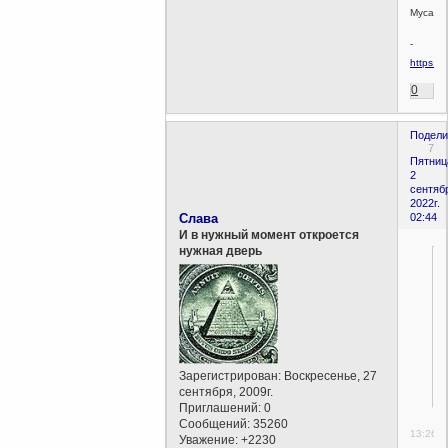
Мусаев
-
https:/
0
Подели
7
Пятниц
2
сентяб
2022г.
Слава
02:44
И в нужный момент откроется
нужная дверь
Зарегистрирован
: Воскресенье, 27
сентября, 2009г.
Приглашений:
0
Сообщений:
35260
13:26
Уважение:
+2230