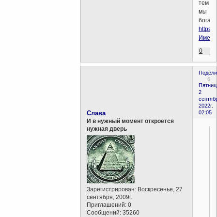
тем
мы
богаче
https:/
Имена
0
Подели
6
Пятниц
2
сентяб
2022г.
Слава
02:05
И в нужный момент откроется
нужная дверь
Зарегистрирован
: Воскресенье, 27
сентября, 2009г.
Приглашений:
0
Сообщений:
35260