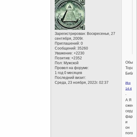
Зарегистрирован
: Воскресенье, 27
сентября, 2009г.
Приглашений:
0
Сообщений:
35260
Уважение:
+2230
Позитив:
+2352
Обыкн
Пол:
Мужской
Тора-
Провел на форуме:
1 год 0 месяцев
Библи
Последний визит:
Среда, 23 ноября, 2022г. 02:37
Исх
14:4
-
А Я
ожест
сердц
фарао
и
он
погон