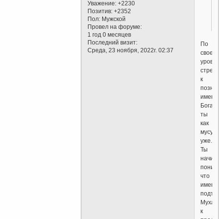
Уважение:
+2230
Позитив:
+2352
Пол:
Мужской
Провел на форуме:
1 год 0 месяцев
Последний визит:
По
Среда, 23 ноября, 2022г. 02:37
своем
уровн
стрем
к
позна
имен
Бога
ты
как
мусул
уже.
Ты
начин
поним
что
именн
подто
Мухам
к