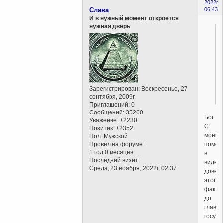
2022г.
Слава
06:43
И в нужный момент откроется
нужная дверь
Зарегистрирован
: Воскресенье, 27
сентября, 2009г.
Приглашений:
0
Сообщений:
35260
Бог.
Уважение:
+2230
С
Позитив:
+2352
моей
Пол:
Мужской
помо
Провел на форуме:
1 год 0 месяцев
в
Последний визит:
виде
Среда, 23 ноября, 2022г. 02:37
довед
этого
факта
до
глав
госуда