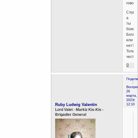
говор
Слуша
а
ты
боишь
Бога
или
нет?
Только
честно
0
Подели
7
Воскре
26
марта,
2023г.
Ruby Ludwig Valentin
12:10
Lord Valet - Markiz Kis-Kis -
Brigadier General