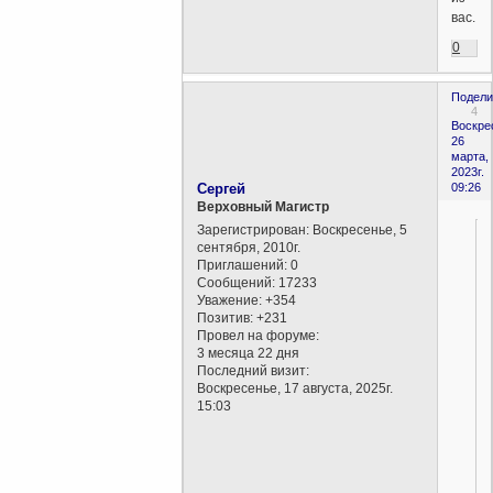
вас.
0
Подели
4
Воскре
26
марта,
2023г.
Сергей
09:26
Верховный Магистр
Зарегистрирован
: Воскресенье, 5
сентября, 2010г.
Приглашений:
0
Сообщений:
17233
Уважение:
+354
Позитив:
+231
Провел на форуме:
3 месяца 22 дня
Последний визит:
Воскресенье, 17 августа, 2025г.
15:03