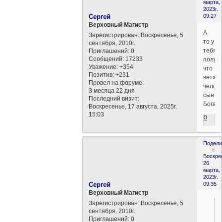
марта,
2023г.
Сергей
09:27
Верховный Магистр
А
Зарегистрирован
: Воскресенье, 5
то у
сентября, 2010г.
тебя
Приглашений:
0
Сообщений:
17233
получа
Уважение:
+354
что
Позитив:
+231
ветхи
Провел на форуме:
челов
3 месяца 22 дня
сын
Последний визит:
Бога.
Воскресенье, 17 августа, 2025г.
15:03
0
Подели
6
Воскре
26
марта,
2023г.
Сергей
09:35
Верховный Магистр
Зарегистрирован
: Воскресенье, 5
сентября, 2010г.
Приглашений:
0