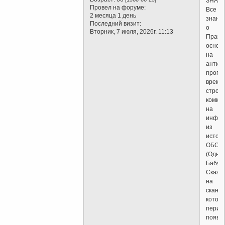
ЗНАЮТ
Провел на форуме:
Все
2 месяца 1 день
знани
Последний визит:
о
Вторник, 7 июля, 2026г. 11:13
Право
основ
на
антир
пропа
време
строи
комму
на
инфор
из
источ
ОБС
(Одна
Бабуш
Сказал
на
сканд
котор
перио
появл