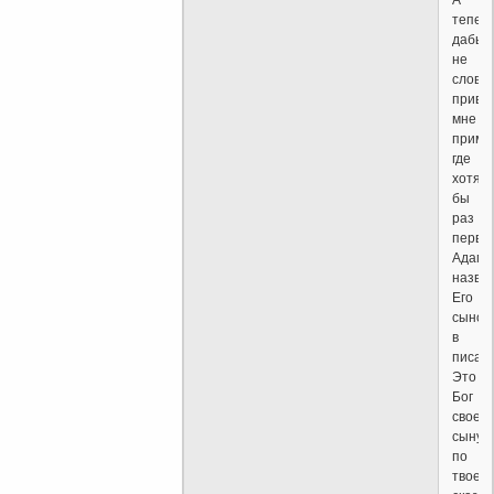
А
тепер
дабы
не
слово
приве
мне
приме
где
хотя
бы
раз
первы
Адам
назва
Его
сыном
в
писан
Это
Бог
своем
сыну
по
твоем