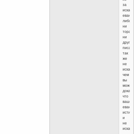
за
искаж
еванг
либо
ни
тора
ни
другие
писан
так
же
не
искаж
чем
вы
может
доказ
что
ваше
еванг
истин
и
не
искаж