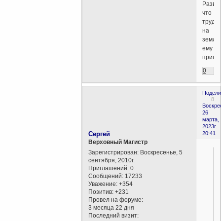
Разве
что
труди
на
земле
ему
пришл
0
Подели
8
Воскре
26
марта,
2023г.
Сергей
20:41
Верховный Магистр
Зарегистрирован
: Воскресенье, 5
сентября, 2010г.
Приглашений:
0
Сообщений:
17233
Уважение:
+354
Позитив:
+231
Провел на форуме:
3 месяца 22 дня
Последний визит: