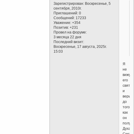
Зарегистрирован
: Воскресенье, 5
сентября, 2010г.
Приглашений:
0
Сообщений:
17233
Уважение:
+354
Позитив:
+231
Провел на форуме:
3 месяца 22 дня
Последний визит:
Воскресенье, 17 августа, 2025г.
15:03
Я
не
вижу
его
свято
и
веры
до
того
как
он
получ
Духа
Свято