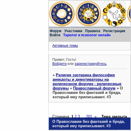
Форум
Участники
Правила
Регистрация
Войти
Таролог и психолог онлайн
Активные темы
Привет, Гость!
Войдите
или
зарегистрируйтесь
.
»
Религия эзотерика философия
анекдоты и демотиваторы на
религиозном форуме - религиозные
форумы
»
Православный форум
»
О
Православии без фантазий и бреда,
который ему приписывают. #3
Страница:
1
2
3
…
201
»
Тема закрыта
О Православии без фантазий и бреда,
который ему приписывают. #3