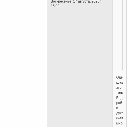
Воскресенье, 17 августа, 2025г.
15:03
Одеж
кожан
это
тело.
Ведь
рай
в
духов
(неви
мире