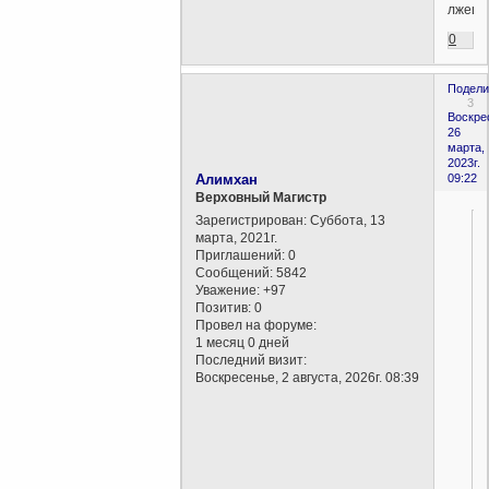
лжеца
0
Подели
3
Воскре
26
марта,
2023г.
Алимхан
09:22
Верховный Магистр
Зарегистрирован
: Суббота, 13
марта, 2021г.
Приглашений:
0
Сообщений:
5842
Уважение:
+97
Позитив:
0
Провел на форуме:
1 месяц 0 дней
Последний визит:
Воскресенье, 2 августа, 2026г. 08:39