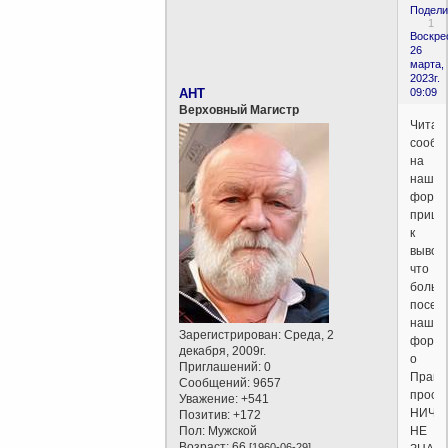
Подели
1
Воскре
26
марта,
2023г.
AHT
09:09
Верховный Магистр
Читая
сообщ
на
наше
форум
пришё
к
вывод
что
больш
посет
нашег
Зарегистрирован
: Среда, 2
форум
декабря, 2009г.
о
Приглашений:
0
Право
Сообщений:
9657
прост
Уважение:
+541
НИЧЕ
Позитив:
+172
Пол:
Мужской
НЕ
Возраст:
66
[1960-06-29]