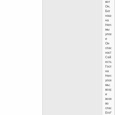
вот
Он,
Бог
наш!
на
Него
мы
уповал
и
Он
спас
нас!
Сей
есть
Господ
на
Него
упова
мы;
возра
и
возве
во
спасе
Его!"