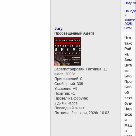
Подели
1
Понеде
7
апреля
2025г.
Jury
08:51
Просвещенный Адепт
Что
такое
Рай
на
Земл
Цитат
Зарегистрирован
: Пятница, 11
из
июля, 2008г.
Библи
Приглашений:
0
Проро
Сообщений:
339
Библи
Уважение:
+9
об
Позитив:
+1
эсхат
Провел на форуме:
2 дня 7 часов
будущ
Последний визит:
Царст
Пятница, 2 января, 2026г. 10:03
Божь
и
Маши
в