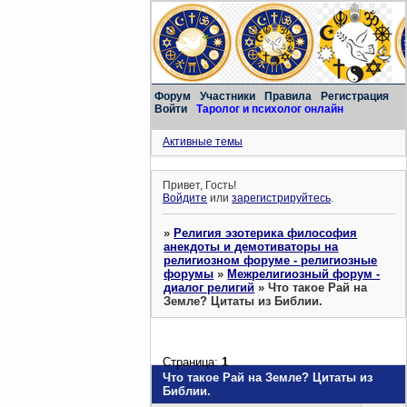
Форум
Участники
Правила
Регистрация
Войти
Таролог и психолог онлайн
Активные темы
Привет, Гость!
Войдите
или
зарегистрируйтесь
.
»
Религия эзотерика философия
анекдоты и демотиваторы на
религиозном форуме - религиозные
форумы
»
Межрелигиозный форум -
диалог религий
»
Что такое Рай на
Земле? Цитаты из Библии.
Страница:
1
Что такое Рай на Земле? Цитаты из
Библии.