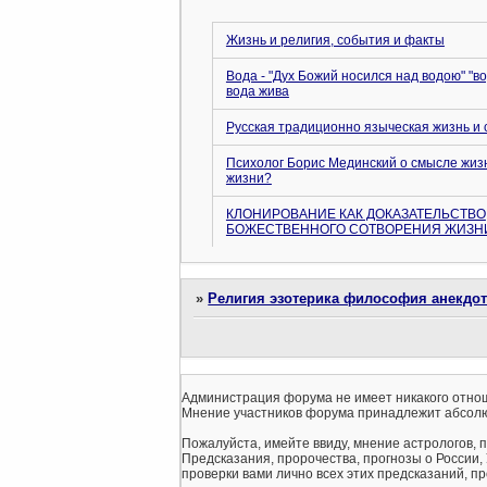
Жизнь и религия, события и факты
Вода - "Дух Божий носился над водою" "во
вода жива
Русская традиционно языческая жизнь и 
Психолог Борис Мединский о смысле жизн
жизни?
КЛОНИРОВАНИЕ КАК ДОКАЗАТЕЛЬСТВО
БОЖЕСТВЕННОГО CОТВОРЕНИЯ ЖИЗН
»
Религия эзотерика философия анекдо
Администрация форума не имеет никакого отнош
Мнение участников форума принадлежит абсолю
Пожалуйста, имейте ввиду, мнение астрологов, 
Предсказания, пророчества, прогнозы о России,
проверки вами лично всех этих предсказаний, про