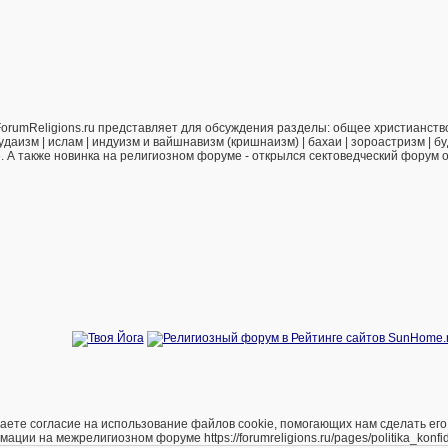
orumReligions.ru представляет для обсуждения разделы: общее христианство 
удаизм | ислам | индуизм и вайшнавизм (кришнаизм) | бахаи | зороастризм | бу
е. А также новинка на религиозном форуме - открылся сектоведческий форум 
е согласие на использование файлов cookie, помогающих нам сделать его удоб
и на межрелигиозном форуме https://forumreligions.ru/pages/politika_konfide