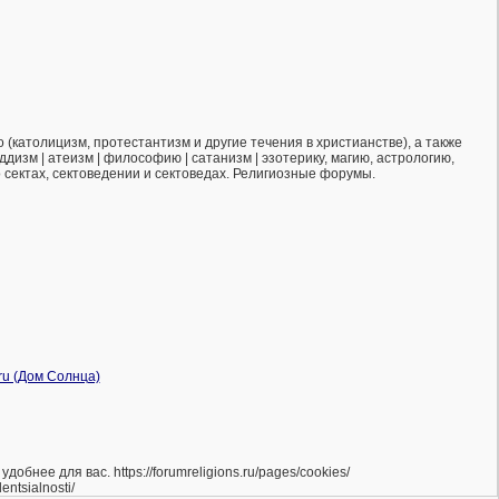
(католицизм, протестантизм и другие течения в христианстве), а также
ддизм | атеизм | философию | сатанизм | эзотерику, магию, астрологию,
о сектах, сектоведении и сектоведах. Религиозные форумы.
нее для вас. https://forumreligions.ru/pages/cookies/
ntsialnosti/