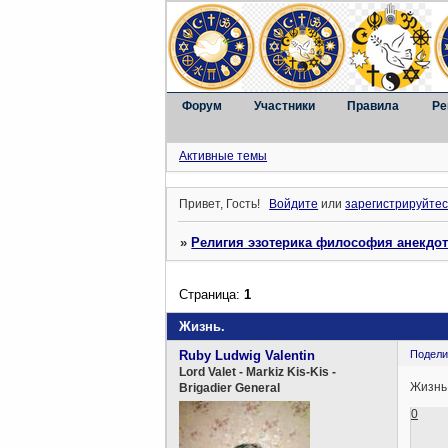
Форум
Участники
Правила
Ре
Активные темы
Привет, Гость!
Войдите
или
зарегистрируйтес
»
Религия эзотерика философия анекдо
Страница:
1
Жизнь.
Ruby Ludwig Valentin
Подели
Lord Valet - Markiz Kis-Kis -
Жизнь, 
Brigadier General
0