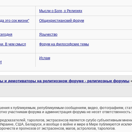
Мысли о Боге, о Религиях
да это сок жизни"
Общехристианский форум
сегодня
Язычество
и. В чем смысл
Форум на философские темы
Ислам
И
ты и демотиваторы на религиозном форуме - религиозные форумы
ения к публикуемым, републикуемым сообщениям, видео, фотографиям, стат
тно участникам форума и администрация форума не несет ответственность 
предсказателей, тарологов, экстрасенсов является сугубо субъективным мнен
 Украине, США, Беларуси, и вообще о войне и мире в Мире публикуются искл
рочеств и прогнозов от экстрасенсов, магов, астрологов, тарологов.