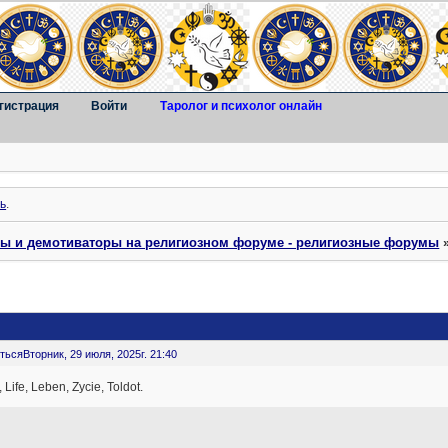
гистрация
Войти
Таролог и психолог онлайн
ь
.
ты и демотиваторы на религиозном форуме - религиозные форумы
ться
Вторник, 29 июля, 2025г. 21:40
Life, Leben, Zycie, Toldot.