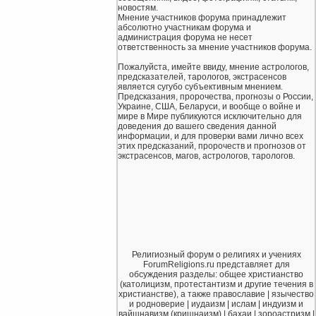
новостям.
Мнение участников форума принадлежит
абсолютно участникам форума и
администрация форума не несет
ответственность за мнение участников форума.
Пожалуйста, имейте ввиду, мнение астрологов,
предсказателей, тарологов, экстрасенсов
является сугубо субъективным мнением.
Предсказания, пророчества, прогнозы о России,
Украине, США, Беларуси, и вообще о войне и
мире в Мире публикуются исключительно для
доведения до вашего сведения данной
информации, и для проверки вами лично всех
этих предсказаний, пророчеств и прогнозов от
экстрасенсов, магов, астрологов, тарологов.
Религиозный форум о религиях и учениях
ForumReligions.ru представляет для
обсуждения разделы: общее христианство
(католицизм, протестантизм и другие течения в
христианстве), а также православие | язычество
и родноверие | иудаизм | ислам | индуизм и
вайшнавизм (кришнаизм) | бахаи | зороастризм |