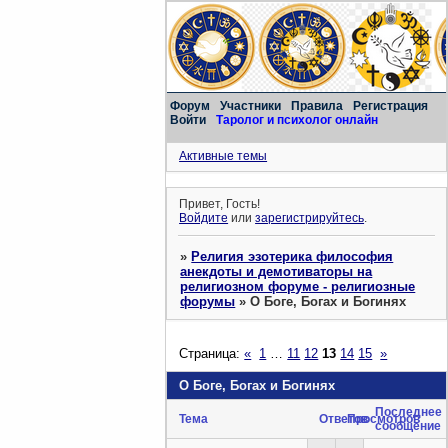
Форум
Участники
Правила
Регистрация
Войти
Таролог и психолог онлайн
Активные темы
Привет, Гость!
Войдите
или
зарегистрируйтесь
.
»
Религия эзотерика философия
анекдоты и демотиваторы на
религиозном форуме - религиозные
форумы
»
О Боге, Богах и Богинях
Страница:
«
1
…
11
12
13
14
15
»
О Боге, Богах и Богинях
Последнее
Тема
Ответов
Просмотров
сообщение