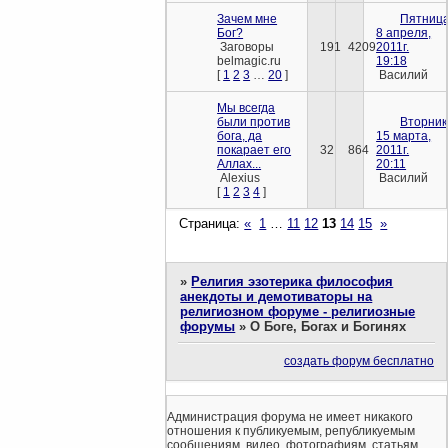
Зачем мне
Пятница
Бог?
8 апреля,
Заговоры
191
4209
2011г.
belmagic.ru
19:18
[
1
2
3
…
20
]
Василий
Мы всегда
были пpотив
Вторник
бога, да
15 марта,
покаpает его
32
864
2011г.
Аллах...
20:11
Alexius
Василий
[
1
2
3
4
]
Страница:
«
1
…
11
12
13
14
15
»
»
Религия эзотерика философия
анекдоты и демотиваторы на
религиозном форуме - религиозные
форумы
»
О Боге, Богах и Богинях
создать форум бесплатно
Администрация форума не имеет никакого
отношения к публикуемым, републикуемым
сообщениям, видео, фотографиям, статьям,