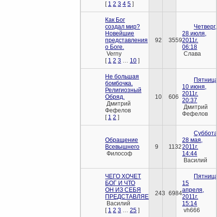
[
1
2
3
4
5
]
Как Бог
создал мир?
Четверг,
Новейшие
28 июля,
представления
92
3559
2011г.
о Боге.
06:18
Verny
Слава
[
1
2
3
…
10
]
Не большая
Пятница
бомбочка.
10 июня,
Религиозный
2011г.
Обряд.
10
606
20:37
Дмитрий
Дмитрий
Фефелов
Фефелов
[
1
2
]
Суббота
Обращение
28 мая,
Всевышнего
9
1132
2011г.
Философ
14:44
Василий
ЧЕГО ХОЧЕТ
Пятница
БОГ И ЧТО
15
ОН ИЗ СЕБЯ
апреля,
243
6984
ПРЕДСТАВЛЯЕТ?
2011г.
Василий
15:14
[
1
2
3
…
25
]
vh666