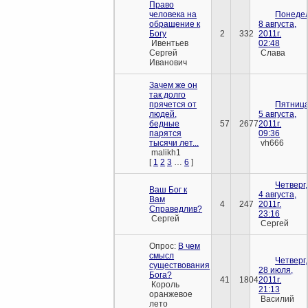
Право
человека на
Понедел
обращение к
8 августа,
Богу
2
332
2011г.
Ивентьев
02:48
Сергей
Слава
Иванович
Зачем же он
так долго
прячется от
Пятница
людей,
5 августа,
бедные
57
2677
2011г.
парятся
09:36
тысячи лет...
vh666
malikh1
[
1
2
3
…
6
]
Четверг,
Ваш Бог к
4 августа,
Вам
4
247
2011г.
Справедлив?
23:16
Сергей
Сергей
Опрос:
В чем
смысл
Четверг,
существования
28 июля,
Бога?
41
1804
2011г.
Король
21:13
оранжевое
Василий
лето