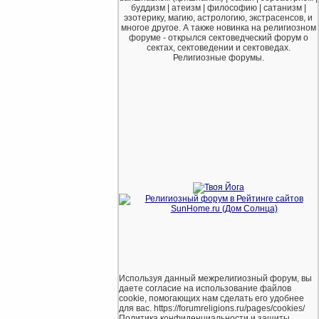
буддизм | атеизм | философию | сатанизм |
эзотерику, магию, астрологию, экстрасенсов, и
многое другое. А также новинка на религиозном
форуме - открылся сектоведческий форум о
сектах, сектоведении и сектоведах.
Религиозные форумы.
Используя данный межрелигиозный форум, вы
даете согласие на использование файлов
cookie, помогающих нам сделать его удобнее
для вас. https://forumreligions.ru/pages/cookies/
Политика конфиденциальности и защиты