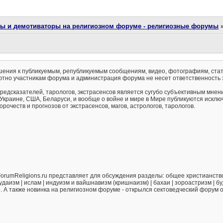
ты и демотиваторы на религиозном форуме - религиозные форумы
ения к публикуемым, републикуемым сообщениям, видео, фотографиям, стат
тно участникам форума и администрация форума не несет ответственность 
предсказателей, тарологов, экстрасенсов является сугубо субъективным мнен
 Украине, США, Беларуси, и вообще о войне и мире в Мире публикуются искл
рочеств и прогнозов от экстрасенсов, магов, астрологов, тарологов.
orumReligions.ru представляет для обсуждения разделы: общее христианство 
удаизм | ислам | индуизм и вайшнавизм (кришнаизм) | бахаи | зороастризм | бу
е. А также новинка на религиозном форуме - открылся сектоведческий форум 