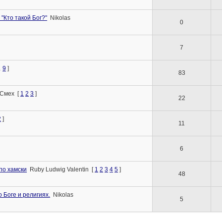
 "Кто такой Бог?"
Nikolas
0
7
…
9
]
83
Смех
[
1
2
3
]
22
2
]
11
6
по хамски
Ruby Ludwig Valentin
[
1
2
3
4
5
]
48
 Боге и религиях.
Nikolas
5