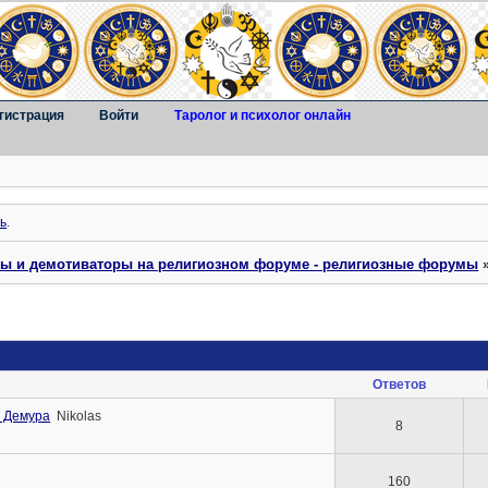
гистрация
Войти
Таролог и психолог онлайн
ь
.
ты и демотиваторы на религиозном форуме - религиозные форумы
Ответов
. Демура
Nikolas
8
160