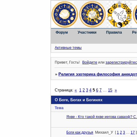
Форум
Участники
Правила
Ре
Активные темы
Привет, Гость!
Войдите
или
зарегистрируйтес
»
Религия эзотерика философия анекдо
Страница:
«
1
2
3
4
5
6
7
…
15
»
О Боге, Богах и Богинях
Тема
Яхве - Кто такой яхве иегова саваоф? С
Боги как друзья
Михаил_У
[
1
2
3
…
17
]