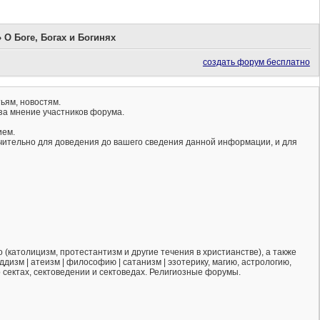
»
О Боге, Богах и Богинях
создать форум бесплатно
ьям, новостям.
за мнение участников форума.
ием.
ючительно для доведения до вашего сведения данной информации, и для
(католицизм, протестантизм и другие течения в христианстве), а также
ддизм | атеизм | философию | сатанизм | эзотерику, магию, астрологию,
о сектах, сектоведении и сектоведах. Религиозные форумы.