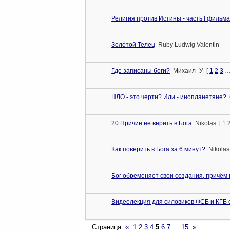
Религия против Истины - часть I фильма
Золотой Телец
Ruby Ludwig Valentin
Где записаны боги?
Михаил_У
[
1
2
3
НЛО - это черти? Или - инопланетяне?
20 Причин не верить в Бога
Nikolas
[
1
Как поверить в Бога за 6 минут?
Nikolas
Бог обременяет свои создания, причём 
Видеолекция для силовиков ФСБ и КГБ о
Страница:
«
1
2
3
4
5
6
7
…
15
»