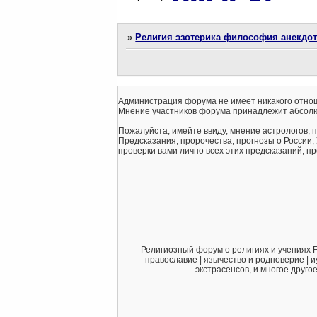
»
Религия эзотерика философия анекдо
Администрация форума не имеет никакого отнош
Мнение участников форума принадлежит абсолю
Пожалуйста, имейте ввиду, мнение астрологов, 
Предсказания, пророчества, прогнозы о России,
проверки вами лично всех этих предсказаний, про
Религиозный форум о религиях и учениях F
православие | язычество и родноверие | и
экстрасенсов, и многое друго