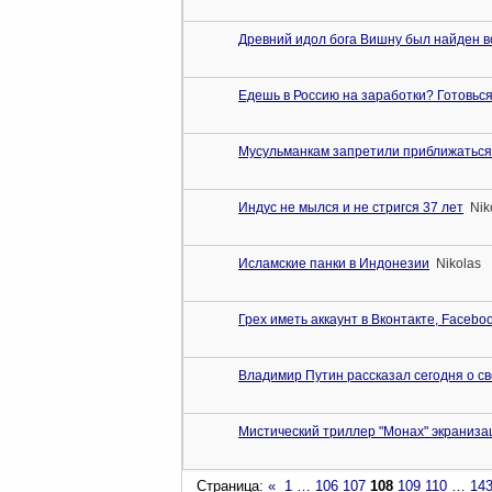
Древний идол бога Вишну был найден в
Едешь в Россию на заработки? Готовься
Мусульманкам запретили приближаться к 
Индус не мылся и не стригся 37 лет
Nik
Исламские панки в Индонезии
Nikolas
Грех иметь аккаунт в Вконтакте, Facebook
Владимир Путин рассказал сегодня о сво
Мистический триллер "Монах" экраниза
Страница:
«
1
…
106
107
108
109
110
…
14