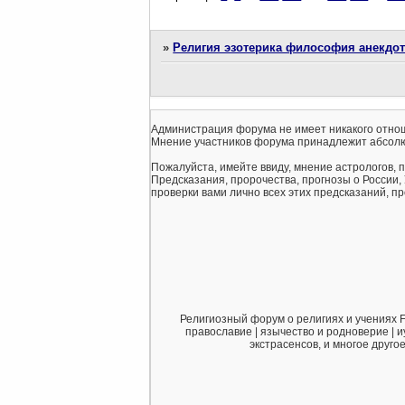
»
Религия эзотерика философия анекдо
Администрация форума не имеет никакого отнош
Мнение участников форума принадлежит абсолю
Пожалуйста, имейте ввиду, мнение астрологов, 
Предсказания, пророчества, прогнозы о России,
проверки вами лично всех этих предсказаний, про
Религиозный форум о религиях и учениях F
православие | язычество и родноверие | и
экстрасенсов, и многое друго