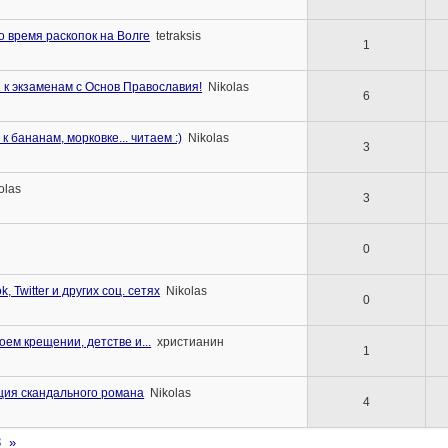
о время раскопок на Волге
tetraksis
1
 к экзаменам с Основ Православия!
Nikolas
6
бананам, морковке... читаем :)
Nikolas
3
olas
3
0
, Twitter и других соц. сетях
Nikolas
0
ем крещении, детстве и...
христианин
1
ция скандального романа
Nikolas
4
3
»