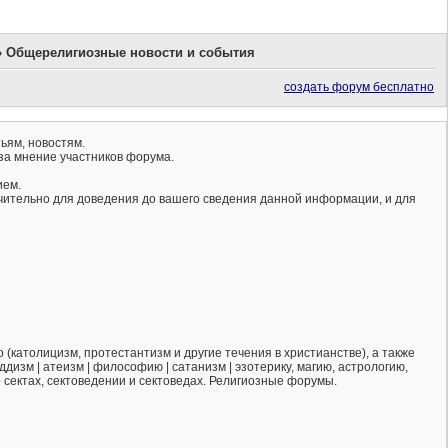
»
Общерелигиозные новости и события
создать форум бесплатно
ьям, новостям.
за мнение участников форума.
ием.
ючительно для доведения до вашего сведения данной информации, и для
(католицизм, протестантизм и другие течения в христианстве), а также
ддизм | атеизм | философию | сатанизм | эзотерику, магию, астрологию,
о сектах, сектоведении и сектоведах. Религиозные форумы.