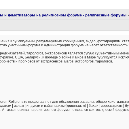
ты и демотиваторы на религиозном форуме - религиозные форумы
ения к публикуемым, републикуемым сообщениям, видео, фотографиям, стат
тно участникам форума и администрация форума не несет ответственность 
предсказателей, тарологов, экстрасенсов является сугубо субъективным мнен
 Украине, США, Беларуси, и вообще о войне и мире в Мире публикуются искл
рочеств и прогнозов от экстрасенсов, магов, астрологов, тарологов.
orumReligions.ru представляет для обсуждения разделы: общее христианство 
удаизм | ислам | индуизм и вайшнавизм (кришнаизм) | бахаи | зороастризм | бу
е. А также новинка на религиозном форуме - открылся сектоведческий форум 