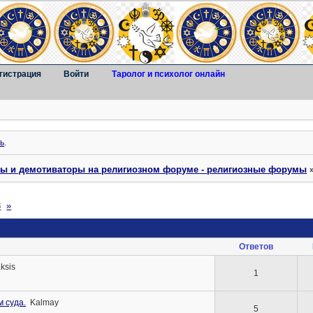
гистрация
Войти
Таролог и психолог онлайн
ь
.
ты и демотиваторы на религиозном форуме - религиозные форумы
3
»
Ответов
aksis
1
 суда.
Kalmay
5