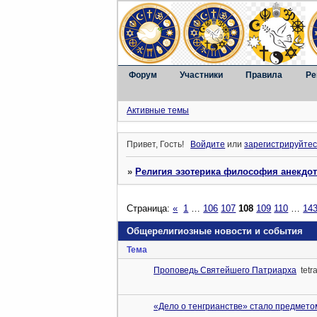
Форум
Участники
Правила
Ре
Активные темы
Привет, Гость!
Войдите
или
зарегистрируйтес
»
Религия эзотерика философия анекдо
Страница:
«
1
…
106
107
108
109
110
…
14
Общерелигиозные новости и события
Тема
Проповедь Святейшего Патриарха
tetr
«Дело о тенгрианстве» стало предметом