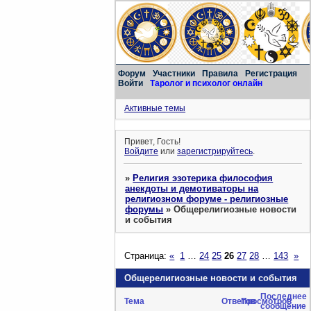
Форум
Участники
Правила
Регистрация
Войти
Таролог и психолог онлайн
Активные темы
Привет, Гость!
Войдите
или
зарегистрируйтесь
.
»
Религия эзотерика философия
анекдоты и демотиваторы на
религиозном форуме - религиозные
форумы
»
Общерелигиозные новости
и события
Страница:
«
1
…
24
25
26
27
28
…
143
»
Общерелигиозные новости и события
Последнее
Тема
Ответов
Просмотров
сообщение