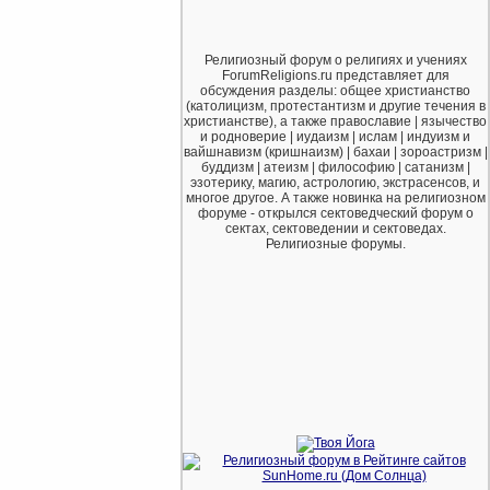
Религиозный форум о религиях и учениях
ForumReligions.ru представляет для
обсуждения разделы: общее христианство
(католицизм, протестантизм и другие течения в
христианстве), а также православие | язычество
и родноверие | иудаизм | ислам | индуизм и
вайшнавизм (кришнаизм) | бахаи | зороастризм |
буддизм | атеизм | философию | сатанизм |
эзотерику, магию, астрологию, экстрасенсов, и
многое другое. А также новинка на религиозном
форуме - открылся сектоведческий форум о
сектах, сектоведении и сектоведах.
Религиозные форумы.