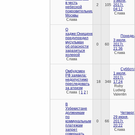
5 июля,
в честь
2
105
2017г.
небесной
04:12
покровительницы
Слава
Москвы
Слава
О
хадже:Онищенко
Понедел
предупредил
3 июля,
мусульман
0
60
2017г.
об опасности
21:36
заразиться
Слава
холерой
Слава
Суббота
Омбудсмен
1 июля,
РФ заявила:
2017г.
недопустимо
18
348
17:24
преследовать
Ruby
за атеизм
Ludwig
Слава
[
1
2
]
Valentin
В
Узбекистане
должникам
Четверг,
по
29 июня,
коммунальным
0
66
2017г.
платежам
20:22
запрет
Слава
совершать