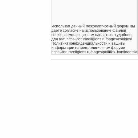
Используя данный межрелигиозный форум, вы
даете согласие на использование файлов
cookie, помогающих нам сделать его удобнее
для вас. https://forumreligions.ru/pages/cookies/
Политика конфиденциальности и защиты
информации на межрелигиозном форуме
https://forumreligions.ru/pages/politika_konfidentsial