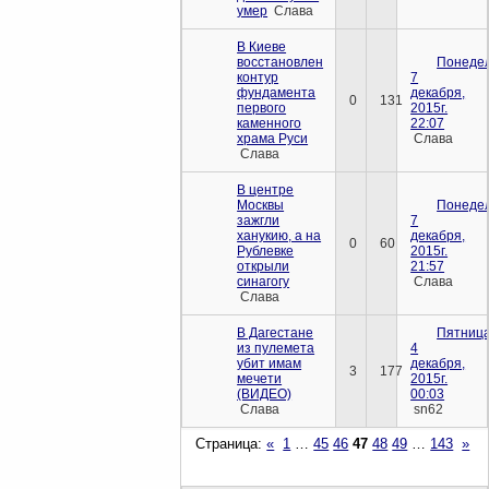
умер
Слава
В Киеве
восстановлен
Понедел
контур
7
фундамента
декабря,
0
131
первого
2015г.
каменного
22:07
храма Руси
Слава
Слава
В центре
Москвы
Понедел
зажгли
7
ханукию, а на
декабря,
0
60
Рублевке
2015г.
открыли
21:57
синагогу
Слава
Слава
В Дагестане
Пятница
из пулемета
4
убит имам
декабря,
3
177
мечети
2015г.
(ВИДЕО)
00:03
Слава
sn62
Страница:
«
1
…
45
46
47
48
49
…
143
»