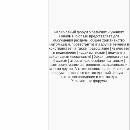
Религиозный форум о религиях и учениях
ForumReligions.ru представляет для
обсуждения разделы: общее христианство
(католицизм, протестантизм и другие течения в
христианстве), а также православие | язычество
и родноверие | иудаизм | ислам | индуизм и
вайшнавизм (кришнаизм) | бахаи | зороастризм |
буддизм | атеизм | философию | сатанизм |
эзотерику, магию, астрологию, экстрасенсов, и
многое другое. А также новинка на религиозном
форуме - открылся сектоведческий форум о
сектах, сектоведении и сектоведах.
Религиозные форумы.