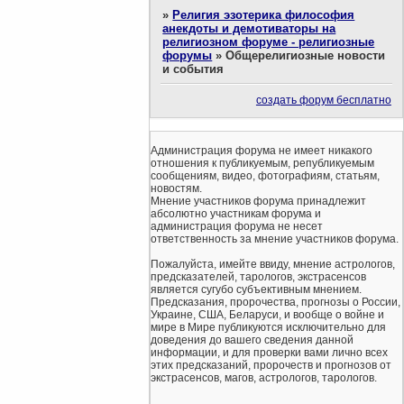
»
Религия эзотерика философия
анекдоты и демотиваторы на
религиозном форуме - религиозные
форумы
»
Общерелигиозные новости
и события
создать форум бесплатно
Администрация форума не имеет никакого
отношения к публикуемым, републикуемым
сообщениям, видео, фотографиям, статьям,
новостям.
Мнение участников форума принадлежит
абсолютно участникам форума и
администрация форума не несет
ответственность за мнение участников форума.
Пожалуйста, имейте ввиду, мнение астрологов,
предсказателей, тарологов, экстрасенсов
является сугубо субъективным мнением.
Предсказания, пророчества, прогнозы о России,
Украине, США, Беларуси, и вообще о войне и
мире в Мире публикуются исключительно для
доведения до вашего сведения данной
информации, и для проверки вами лично всех
этих предсказаний, пророчеств и прогнозов от
экстрасенсов, магов, астрологов, тарологов.