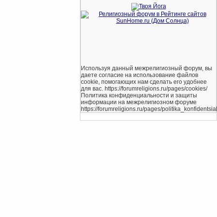
Используя данный межрелигиозный форум, вы
даете согласие на использование файлов
cookie, помогающих нам сделать его удобнее
для вас. https://forumreligions.ru/pages/cookies/
Политика конфиденциальности и защиты
информации на межрелигиозном форуме
https://forumreligions.ru/pages/politika_konfidentsial