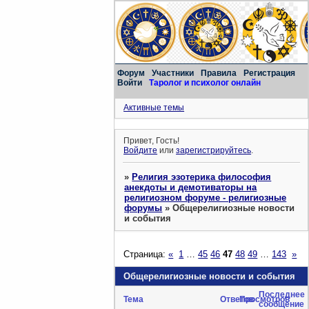
Форум
Участники
Правила
Регистрация
Войти
Таролог и психолог онлайн
Активные темы
Привет, Гость!
Войдите
или
зарегистрируйтесь
.
»
Религия эзотерика философия
анекдоты и демотиваторы на
религиозном форуме - религиозные
форумы
»
Общерелигиозные новости
и события
Страница:
«
1
…
45
46
47
48
49
…
143
»
Общерелигиозные новости и события
Последнее
Тема
Ответов
Просмотров
сообщение