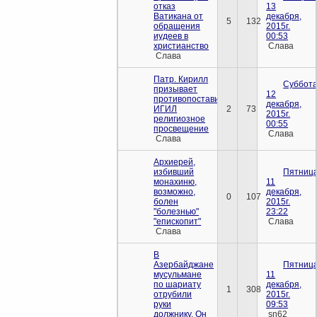
отказ
13
Ватикана от
декабря,
5
132
обращения
2015г.
иудеев в
00:53
христианство
Слава
Слава
Патр. Кирилл
Суббота
призывает
12
противопоставить
декабря,
ИГИЛ
2
73
2015г.
религиозное
00:55
просвещение
Слава
Слава
Архиерей,
избивший
Пятница
монахиню,
11
возможно,
декабря,
0
107
болен
2015г.
"болезнью"
23:22
"епископит"
Слава
Слава
В
Азербайджане
Пятница
мусульмане
11
по шариату
декабря,
1
308
отрубили
2015г.
руки
09:53
должнику. Он
sn62