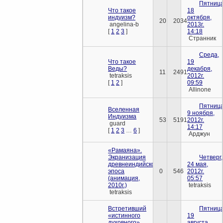
Пятница
Что такое
18
индуизм?
октября,
20
2034
angelina-b
2013г.
[
1
2
3
]
14:18
Cтранник
Среда,
Что такое
19
Веды?
декабря,
11
2491
tetraksis
2012г.
[
1
2
]
09:59
Allinone
Пятница
Вселенная
9 ноября,
Индуизма
53
5191
2012г.
guard
14:17
[
1
2
3
…
6
]
Арджун
«Рамаяна».
Экранизация
Четверг,
древнеиндийского
24 мая,
эпоса
0
546
2012г.
(анимация,
05:57
2010г.)
tetraksis
tetraksis
Встретивший
Пятница
«истинного
19
духовного»
августа,