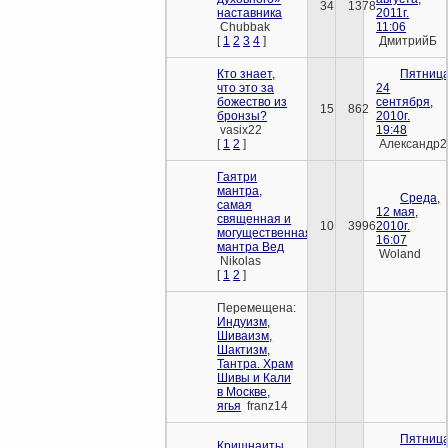
34
1378
наставника
2011г.
Chubbak
11:06
[
1
2
3
4
]
ДмитрийБ
Кто знает,
Пятница
что это за
24
божество из
сентября,
15
862
бронзы?
2010г.
vasix22
19:48
[
1
2
]
Александр2
Гаятри
мантра,
Среда,
самая
12 мая,
священная и
10
3996
2010г.
могущественная
16:07
мантра Вед
Woland
Nikolas
[
1
2
]
Перемещена:
Индуизм,
Шиваизм,
Шактизм,
Тантра. Храм
Шивы и Кали
в Москве,
ягья
franz14
Пятница
Кришнаиты