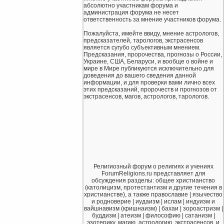
абсолютно участникам форума и
администрация форума не несет
ответственность за мнение участников форума.
Пожалуйста, имейте ввиду, мнение астрологов,
предсказателей, тарологов, экстрасенсов
является сугубо субъективным мнением.
Предсказания, пророчества, прогнозы о России,
Украине, США, Беларуси, и вообще о войне и
мире в Мире публикуются исключительно для
доведения до вашего сведения данной
информации, и для проверки вами лично всех
этих предсказаний, пророчеств и прогнозов от
экстрасенсов, магов, астрологов, тарологов.
Религиозный форум о религиях и учениях
ForumReligions.ru представляет для
обсуждения разделы: общее христианство
(католицизм, протестантизм и другие течения в
христианстве), а также православие | язычество
и родноверие | иудаизм | ислам | индуизм и
вайшнавизм (кришнаизм) | бахаи | зороастризм |
буддизм | атеизм | философию | сатанизм |
эзотерику, магию, астрологию, экстрасенсов, и