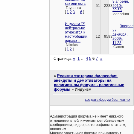
9 апреля,
как они есть
51
2233
2010г.
Гауранга
20:53
[
1
2
3
…
6
]
odnodum
Индуизм (?)
Воскрес
нейтрально
27
относится к
декабря,
мастурбации,
12
9593
2009г.
однако ...
11:28
Nikolas
Слава
[
1
2
]
Страница:
«
1
…
4
5
6
7
»
»
Религия эзотерика философия
анекдоты и демотиваторы на
религиозном форуме - религиозные
форумы
»
Индуизм
создать форум бесплатно
Администрация форума не имеет никакого
отношения к публикуемым, републикуемым
сообщениям, видео, фотографиям, статьям,
новостям.
Мнение участников форума принадлежит