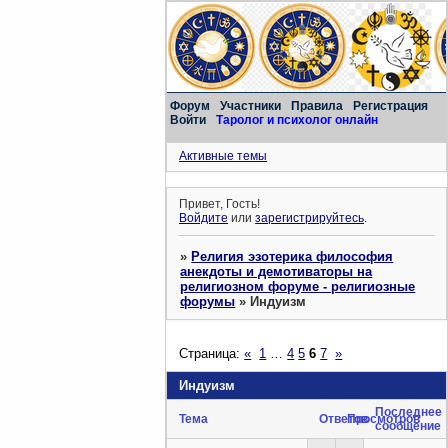
Форум
Участники
Правила
Регистрация
Войти
Таролог и психолог онлайн
Активные темы
Привет, Гость!
Войдите
или
зарегистрируйтесь
.
»
Религия эзотерика философия
анекдоты и демотиваторы на
религиозном форуме - религиозные
форумы
»
Индуизм
Страница:
«
1
…
4
5
6
7
»
Индуизм
Последнее
Тема
Ответов
Просмотров
сообщение