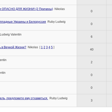
ии ОПАСНО ДЛЯ ЖИЗНИ! (2 Причины)
Nikolas
0
 заппадные Украины и Белоруссия
Ruby Ludwig
0
Ludwig Valentin
6
ь в Вечной Жизни?
Nikolas
[
1
2
3
4
5
]
40
entin
2
ntin
0
0
ель, предложите ему отхамиться.
Ruby Ludwig
3