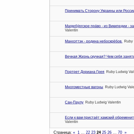
Принимать Сторону Украины или Росс
Магдебу́ргское пра́во - из Википедии -
Valentin
Манхэттэн - родина небоскрёбов.
Ruby 
Вечная Жизнь скучная? Чем себя занят
Портрет Дориана Грея
Ruby Ludwig Val
Многоместные вагоны
Ruby Ludwig Vale
Сан-Паулу
Ruby Ludwig Valentin
Если к вам пристаёт хамский обременит
Valentin
Страница:
«
1
…
22
23
24
25
26
…
70
»