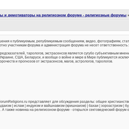
ты и демотиваторы на религиозном форуме - религиозные форумы
ения к публикуемым, републикуемым сообщениям, видео, фотографиям, стат
тно участникам форума и администрация форума не несет ответственность 
предсказателей, тарологов, экстрасенсов является сугубо субъективным мнен
 Украине, США, Беларуси, и вообще о войне и мире в Мире публикуются искл
рочеств и прогнозов от экстрасенсов, магов, астрологов, тарологов.
orumReligions.ru представляет для обсуждения разделы: общее христианство 
удаизм | ислам | индуизм и вайшнавизм (кришнаизм) | бахаи | зороастризм | бу
е. А также новинка на религиозном форуме - открылся сектоведческий форум 