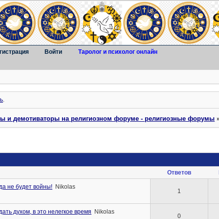
гистрация
Войти
Таролог и психолог онлайн
ь
.
ты и демотиваторы на религиозном форуме - религиозные форумы
Ответов
гда не будет войны!
Nikolas
1
дать духом, в это нелегкое время
Nikolas
0