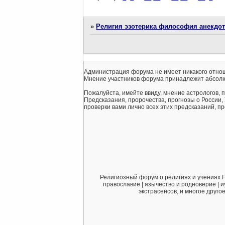
»
Религия эзотерика философия анекдо
Администрация форума не имеет никакого отнош
Мнение участников форума принадлежит абсолю
Пожалуйста, имейте ввиду, мнение астрологов, 
Предсказания, пророчества, прогнозы о России,
проверки вами лично всех этих предсказаний, про
Религиозный форум о религиях и учениях F
православие | язычество и родноверие | и
экстрасенсов, и многое друго