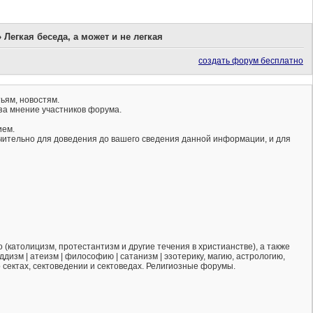
»
Легкая беседа, а может и не легкая
создать форум бесплатно
ьям, новостям.
за мнение участников форума.
ием.
ючительно для доведения до вашего сведения данной информации, и для
(католицизм, протестантизм и другие течения в христианстве), а также
ддизм | атеизм | философию | сатанизм | эзотерику, магию, астрологию,
о сектах, сектоведении и сектоведах. Религиозные форумы.