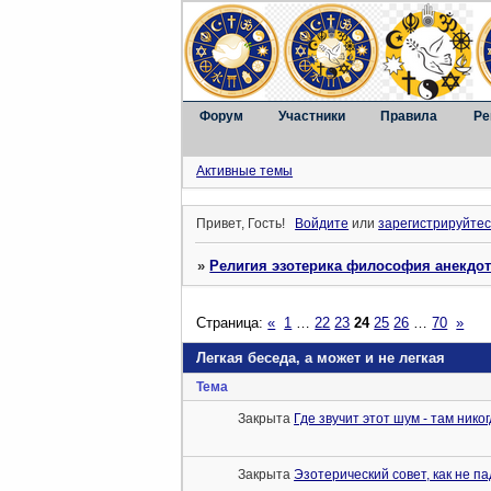
Форум
Участники
Правила
Ре
Активные темы
Привет, Гость!
Войдите
или
зарегистрируйтес
»
Религия эзотерика философия анекдо
Страница:
«
1
…
22
23
24
25
26
…
70
»
Легкая беседа, а может и не легкая
Тема
Закрыта
Где звучит этот шум - там нико
Закрыта
Эзотерический совет, как не па