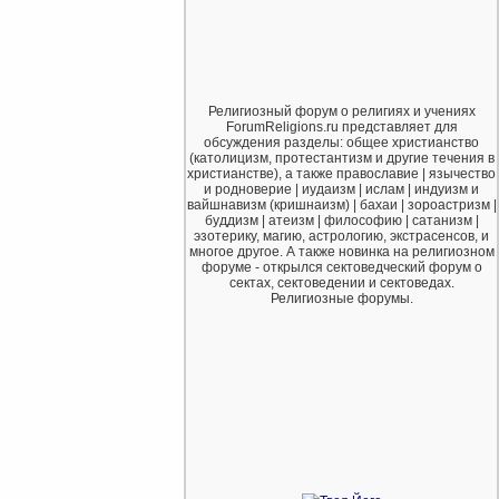
Религиозный форум о религиях и учениях
ForumReligions.ru представляет для
обсуждения разделы: общее христианство
(католицизм, протестантизм и другие течения в
христианстве), а также православие | язычество
и родноверие | иудаизм | ислам | индуизм и
вайшнавизм (кришнаизм) | бахаи | зороастризм |
буддизм | атеизм | философию | сатанизм |
эзотерику, магию, астрологию, экстрасенсов, и
многое другое. А также новинка на религиозном
форуме - открылся сектоведческий форум о
сектах, сектоведении и сектоведах.
Религиозные форумы.