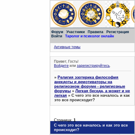
Форум
Участники
Правила
Регистрация
Войти
Таролог и психолог онлайн
Активные темы
Привет, Гость!
Войдите
или
зарегистрируйтесь
.
»
Религия эзотерика философия
анекдоты и демотиваторы на
религиозном форуме - религиозные
форумы
»
Легкая беседа, а может и не
легкая
»
С чего это все началось и как
это все происходит?
Страница:
1
С чего это все началось и как это все
происходит?