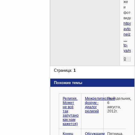
же
и
фото,
видео.
https:/
avtor-
neiz
…
to-
ya/rea
0
Страница:
1
Похожие темы
Религия.
Межрелигиозный
Понедельник,
Может
форум -
6
не всё
диалог
августа,
так
религий
2012г.
запутано
как нам
кажется)
Конец
Обсуждаем
Пятница,