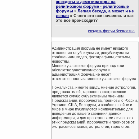
анекдоты и демотиваторы на
религиозном форуме - религиозные
форумы
»
Легкая беседа, а может и не
легкая
»
С чего это все началось и как
это все происходит?
создать форум бесплатно
Администрация форума не имеет никакого
отношения к публикуемым, републикуемым
сообщениям, видео, фотографиям, статьям,
новостям.
Мнение участников форума принадлежит
абсолютно участникам форума и
администрация форума не несет
ответственность за мнение участников форума.
Пожалуйста, имейте ввиду, мнение астрологов,
предсказателей, тарологов, экстрасенсов
является сугубо субъективным мнением.
Предсказания, пророчества, прогнозы о России,
Украине, США, Беларуси, и вообще о войне и
мире в Мире публикуются исключительно для
доведения до вашего сведения данной
информации, и для проверки вами лично всех
этих предсказаний, пророчеств и прогнозов от
экстрасенсов, магов, астрологов, тарологов.