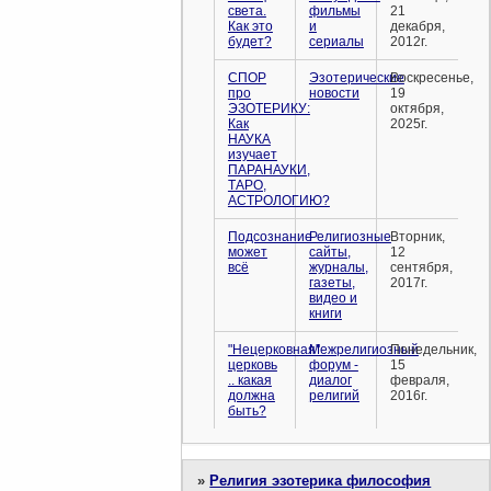
света.
фильмы
21
Как это
и
декабря,
будет?
сериалы
2012г.
СПОР
Эзотерические
Воскресенье,
про
новости
19
ЭЗОТЕРИКУ:
октября,
Как
2025г.
НАУКА
изучает
ПАРАНАУКИ,
ТАРО,
АСТРОЛОГИЮ?
Подсознание
Религиозные
Вторник,
может
сайты,
12
всё
журналы,
сентября,
газеты,
2017г.
видео и
книги
"Нецерковная"
Межрелигиозный
Понедельник,
церковь
форум -
15
.. какая
диалог
февраля,
должна
религий
2016г.
быть?
»
Религия эзотерика философия