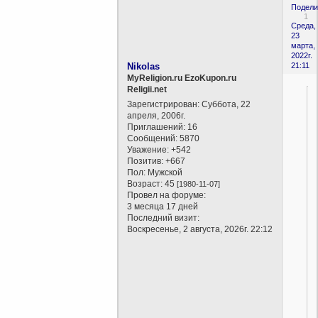
Подели
1
Среда,
23
марта,
2022г.
Nikolas
21:11
MyReligion.ru EzoKupon.ru
Religii.net
Зарегистрирован
: Суббота, 22
апреля, 2006г.
Приглашений:
16
Сообщений:
5870
Уважение:
+542
Позитив:
+667
Пол:
Мужской
Возраст:
45
[1980-11-07]
Провел на форуме:
3 месяца 17 дней
Последний визит:
Воскресенье, 2 августа, 2026г. 22:12