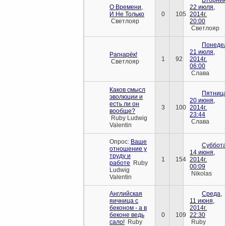
О Времени,
22 июля,
И Не Только
0
105
2014г.
Светлояр
20:00
Светлояр
Понедел
21 июля,
Рагнарёк!
1
92
2014г.
Светлояр
06:00
Слава
Каков смысл
Пятница
эволюции и
20 июня,
есть ли он
3
100
2014г.
вообще?
23:44
Ruby Ludwig
Слава
Valentin
Опрос:
Ваше
Суббота
отношение у
14 июня,
труду и
1
154
2014г.
работе
Ruby
00:09
Ludwig
Nikolas
Valentin
Английская
Среда,
яичница с
11 июня,
беконом - а в
2014г.
беконе ведь
0
109
22:30
сало!
Ruby
Ruby