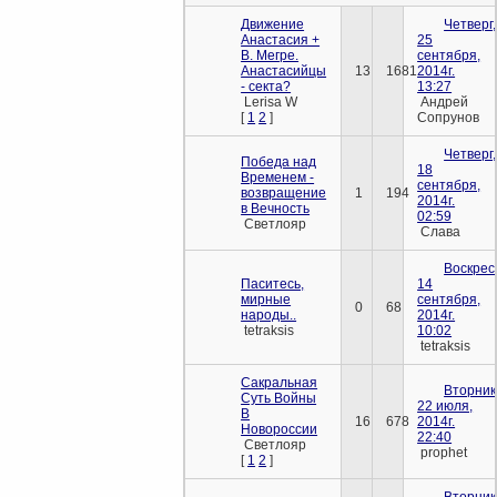
Движение
Четверг,
Анастасия +
25
В. Мегре.
сентября,
Анастасийцы
13
1681
2014г.
- секта?
13:27
Lerisa W
Андрей
[
1
2
]
Сопрунов
Четверг,
Победа над
18
Временем -
сентября,
возвращение
1
194
2014г.
в Вечность
02:59
Светлояр
Слава
Воскрес
Паситесь,
14
мирные
сентября,
0
68
народы..
2014г.
tetraksis
10:02
tetraksis
Сакральная
Вторник
Суть Войны
22 июля,
В
16
678
2014г.
Новороссии
22:40
Светлояр
prophet
[
1
2
]
Вторник