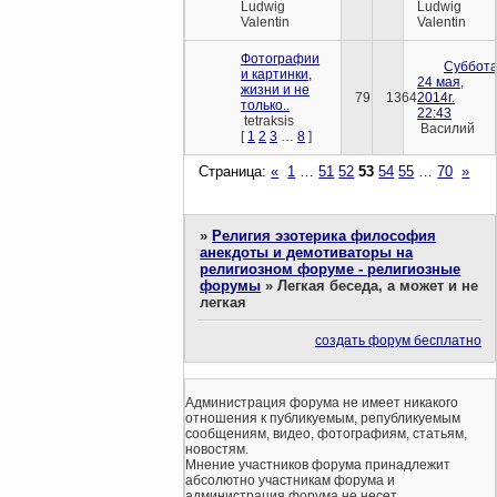
Ludwig
Ludwig
Valentin
Valentin
Фотографии
Суббота
и картинки,
24 мая,
жизни и не
79
1364
2014г.
только..
22:43
tetraksis
Василий
[
1
2
3
…
8
]
Страница:
«
1
…
51
52
53
54
55
…
70
»
»
Религия эзотерика философия
анекдоты и демотиваторы на
религиозном форуме - религиозные
форумы
»
Легкая беседа, а может и не
легкая
создать форум бесплатно
Администрация форума не имеет никакого
отношения к публикуемым, републикуемым
сообщениям, видео, фотографиям, статьям,
новостям.
Мнение участников форума принадлежит
абсолютно участникам форума и
администрация форума не несет