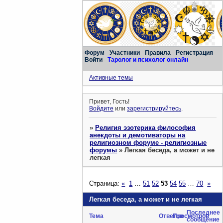
Форум
Участники
Правила
Регистрация
Войти
Таролог и психолог онлайн
Активные темы
Привет, Гость!
Войдите
или
зарегистрируйтесь
.
»
Религия эзотерика философия
анекдоты и демотиваторы на
религиозном форуме - религиозные
форумы
»
Легкая беседа, а может и не
легкая
Страница:
«
1
…
51
52
53
54
55
…
70
»
Легкая беседа, а может и не легкая
Последнее
Тема
Ответов
Просмотров
сообщение