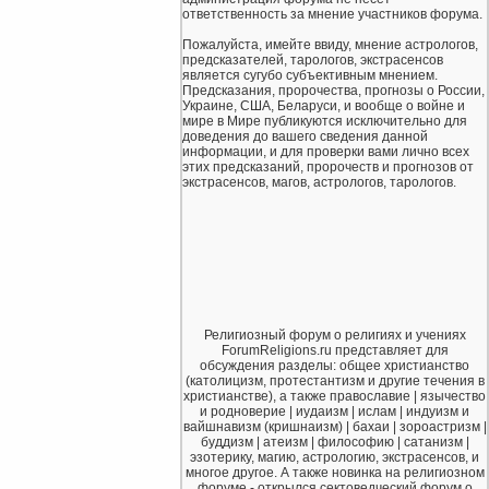
ответственность за мнение участников форума.
Пожалуйста, имейте ввиду, мнение астрологов,
предсказателей, тарологов, экстрасенсов
является сугубо субъективным мнением.
Предсказания, пророчества, прогнозы о России,
Украине, США, Беларуси, и вообще о войне и
мире в Мире публикуются исключительно для
доведения до вашего сведения данной
информации, и для проверки вами лично всех
этих предсказаний, пророчеств и прогнозов от
экстрасенсов, магов, астрологов, тарологов.
Религиозный форум о религиях и учениях
ForumReligions.ru представляет для
обсуждения разделы: общее христианство
(католицизм, протестантизм и другие течения в
христианстве), а также православие | язычество
и родноверие | иудаизм | ислам | индуизм и
вайшнавизм (кришнаизм) | бахаи | зороастризм |
буддизм | атеизм | философию | сатанизм |
эзотерику, магию, астрологию, экстрасенсов, и
многое другое. А также новинка на религиозном
форуме - открылся сектоведческий форум о