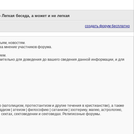
»
Легкая беседа, а может и не легкая
создать форум бесплатно
ьям, новостям.
за мнение участников форума.
ием.
ючительно для доведения до вашего сведения данной информации, и для
(католицизм, протестантизм и другие течения в христианстве), а также
ддизм | атеизм | философию | сатанизм | эзотерику, магию, астрологию,
о сектах, сектоведении и сектоведах. Религиозные форумы.