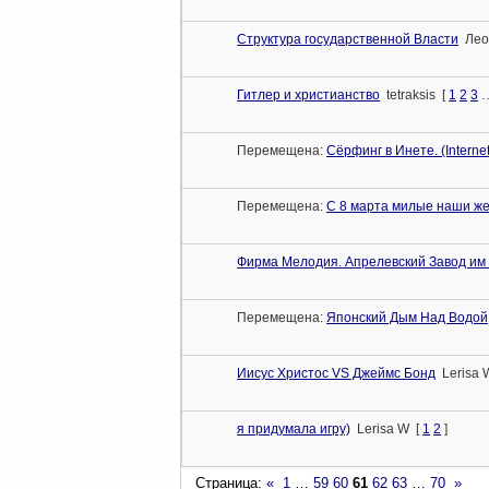
Структура государственной Власти
Лео
Гитлер и христианство
tetraksis
[
1
2
3
Перемещена:
Сёрфинг в Инете. (Internet
Перемещена:
С 8 марта милые наши ж
Фирма Мелодия. Апрелевский Завод им
Перемещена:
Японский Дым Над Водой
Иисус Христос VS Джеймс Бонд
Lerisa 
я придумала игру)
Lerisa W
[
1
2
]
Страница:
«
1
…
59
60
61
62
63
…
70
»