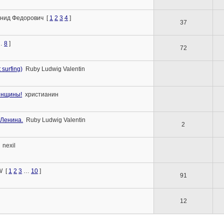
нид Федорович
[
1
2
3
4
]
37
…
8
]
72
 surfing)
Ruby Ludwig Valentin
енщины!
христианин
 Ленина.
Ruby Ludwig Valentin
2
nexil
W
[
1
2
3
…
10
]
91
12