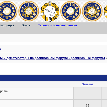
гистрация
Войти
Таролог и психолог онлайн
ь
.
ты и демотиваторы на религиозном форуме - религиозные форумы
Ответов
epnam
32