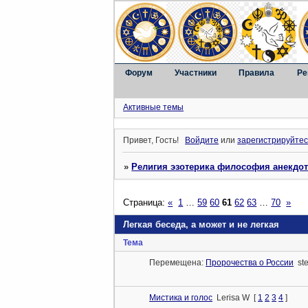
Форум
Участники
Правила
Ре
Активные темы
Привет, Гость!
Войдите
или
зарегистрируйтес
»
Религия эзотерика философия анекдо
Страница:
«
1
…
59
60
61
62
63
…
70
»
Легкая беседа, а может и не легкая
Тема
Перемещена:
Пророчества о России
st
Мистика и голос
Lerisa W
[
1
2
3
4
]