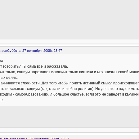
ться
Суббота, 27 сентября, 2008г. 23:47
ка
ут говорить? Ты сама всё и рассказала.
ительно, социум порождает исключительно винтики и механизмы своей машины
ых целях.
начинаются сложности. Для того чтобы понять истинный смысл происходящего
что показывает социум (как, кстати, и любая религия). Но для этого надо имет
ходим к самообразованию. И большое счастье, если это не заведёт в какую-н
е.