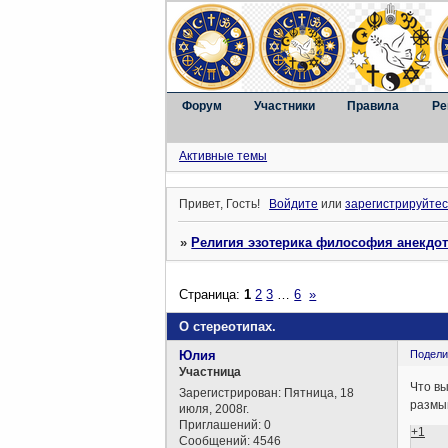
Форум
Участники
Правила
Ре
Активные темы
Привет, Гость!
Войдите
или
зарегистрируйтес
»
Религия эзотерика философия анекдо
Страница:
1
2
3
…
6
»
О стереотипах.
Юлия
Подели
Участница
Что вы
Зарегистрирован
: Пятница, 18
размыш
июля, 2008г.
Приглашений:
0
+1
Сообщений:
4546