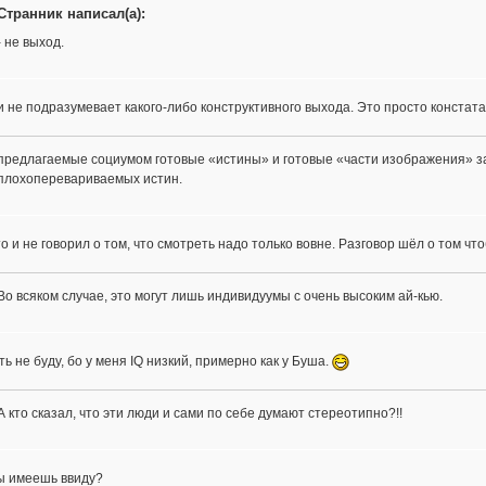
Cтранник написал(а):
- не выход.
и не подразумевает какого-либо конструктивного выхода. Это просто констат
предлагаемые социумом готовые «истины» и готовые «части изображения» з
плохоперевариваемых истин.
то и не говорил о том, что смотреть надо только вовне. Разговор шёл о том чт
Во всяком случае, это могут лишь индивидуумы с очень высоким ай-кью.
ь не буду, бо у меня IQ низкий, примерно как у Буша.
А кто сказал, что эти люди и сами по себе думают стереотипно?!!
ы имеешь ввиду?