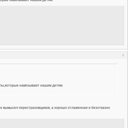
торые навязывают нашим детям.
6
ипы,которые навязывают нашим детям.
-- не вымысел перестраховщиков, а хорошо отлаженная и безотказно