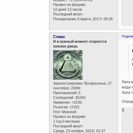
Возраст:
72
[1954-03-03]
Провел на форуме:
12 дней 13 часов
Последний визит:
Понедельник, 6 марта, 2017г. 08:26
Слава
Подели
И в нужный момент откроется
нужная дверь
Лапа м
Зарегистрирован
: Воскресенье, 27
когда-
сентября, 2009г.
Лапа т
Приглашений:
0
Сообщений:
35260
Отреда
Уважение:
+2230
Позитив:
+2352
0
Пол:
Мужской
Провел на форуме:
1 год 0 месяцев
Последний визит:
Среда, 23 ноября, 2022г. 02:37