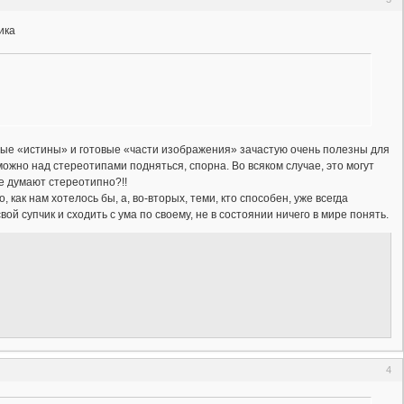
ика
овые «истины» и готовые «части изображения» зачастую очень полезны для
можно над стереотипами подняться, спорна. Во всяком случае, это могут
бе думают стереотипно?!!
 как нам хотелось бы, а, во-вторых, теми, кто способен, уже всегда
вой супчик и сходить с ума по своему, не в состоянии ничего в мире понять.
4