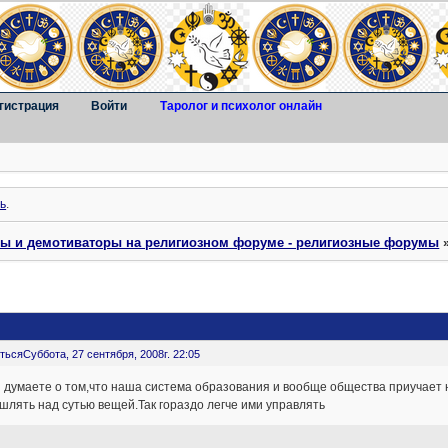
гистрация
Войти
Таролог и психолог онлайн
ь
.
ты и демотиваторы на религиозном форуме - религиозные форумы
ться
Суббота, 27 сентября, 2008г. 22:05
 думаете о том,что наша система образования и вообще общества приучает
лять над сутью вещей.Так гораздо легче ими управлять