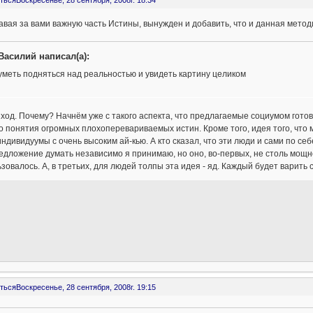
ться
Воскресенье, 28 сентября, 2008г. 18:34
вая за вами важную часть Истины, вынужден и добавить, что и данная метод
Василий написал(а):
уметь подняться над реальностью и увидеть картину целиком
ыход. Почему? Начнём уже с такого аспекта, что предлагаемые социумом гот
о понятия огромных плохоперевариваемых истин. Кроме того, идея того, что 
ндивидуумы с очень высоким ай-кью. А кто сказал, что эти люди и сами по се
редложение думать независимо я принимаю, но оно, во-первых, не столь мощно,
зовалось. А, в третьих, для людей толпы эта идея - яд. Каждый будет варить с
ться
Воскресенье, 28 сентября, 2008г. 19:15