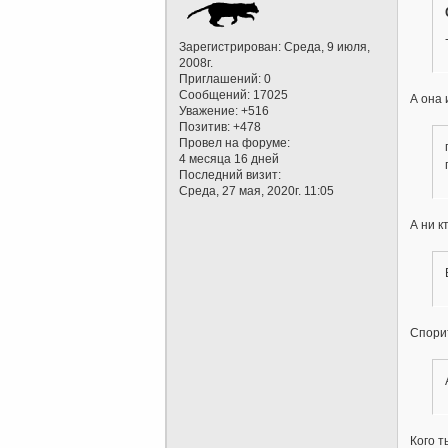
Зарегистрирован
: Среда, 9 июля,
2008г.
Приглашений:
0
Сообщений:
17025
А она 
Уважение:
+516
Позитив:
+478
Провел на форуме:
4 месяца 16 дней
Последний визит:
Среда, 27 мая, 2020г. 11:05
А ни к
Спорит
Кого т