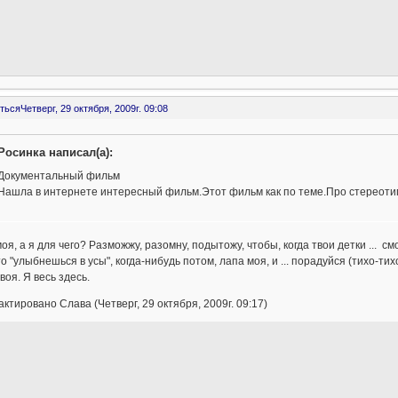
ться
Четверг, 29 октября, 2009г. 09:08
Росинка написал(а):
Документальный фильм
Нашла в интернете интересный фильм.Этот фильм как по теме.Про стереот
оя, а я для чего? Разможжу, разомну, подытожу, чтобы, когда твои детки ... см
то "улыбнешься в усы", когда-нибудь потом, лапа моя, и ... порадуйся (тихо-тихо
воя. Я весь здесь.
ктировано Слава (Четверг, 29 октября, 2009г. 09:17)