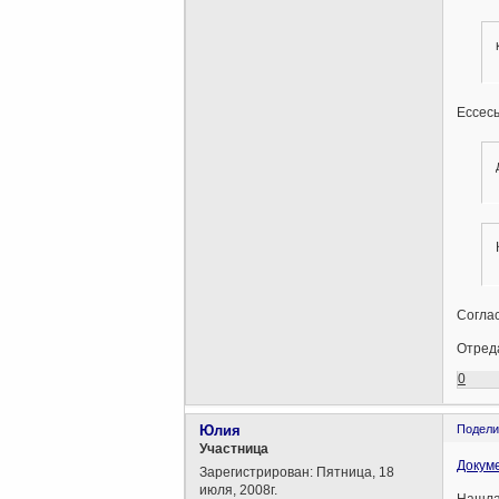
Ессесь
Соглас
Отреда
0
Юлия
Подели
Участница
Докум
Зарегистрирован
: Пятница, 18
июля, 2008г.