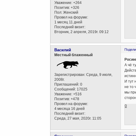
Уважение:
+264
Позитив:
+326
Пол:
Женский
Провел на форуме:
1 месяц 11 дней
Последний визит:
Вторник, 2 апреля, 2019г. 09:12
Василий
Подели
Местный блаженный
Росин
А чё т
Действ
Зарегистрирован
: Среда, 9 июля,
истинн
2008г.
И тут 
Приглашений:
0
не то 
Сообщений:
17025
мы при
Уважение:
+516
сторон
Позитив:
+478
Провел на форуме:
0
4 месяца 16 дней
Последний визит:
Среда, 27 мая, 2020г. 11:05