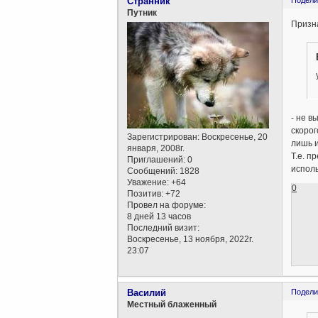
Cтранник
Подели
Путник
Призна
- не в
скорог
Зарегистрирован
: Воскресенье, 20
лишь и
января, 2008г.
Т.е. п
Приглашений:
0
исполь
Сообщений:
1828
Уважение:
+64
0
Позитив:
+72
Провел на форуме:
8 дней 13 часов
Последний визит:
Воскресенье, 13 ноября, 2022г.
23:07
Василий
Подели
Местный блаженный