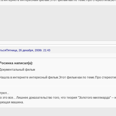
 в интернете интересный фильм.Этот фильм как по теме.Про стереотипы,ко
ться
Пятница, 26 декабря, 2008г. 21:43
Росинка написал(а):
Документальный фильм
Нашла в интернете интересный фильм.Этот фильм как по теме.Про стереот
рел...
о это все... Лишнее доказательство того, что теория "Золотого миллиарда" 
вующая машина.