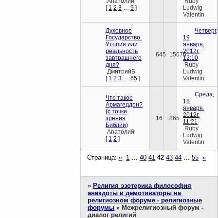
Anaтолий
Ruby
[
1
2
3
…
9
]
Ludwig
Valentin
Духовное
Четверг,
Государство.
19
Утопия или
января,
реальность
2012г.
645
15076
завтрашнего
12:10
дня?
Ruby
ДмитрийБ
Ludwig
[
1
2
3
…
65
]
Valentin
Среда,
Что такое
18
Армагеддон?
января,
(с точки
2012г.
зрения
16
865
11:21
Библии)
Ruby
Anaтолий
Ludwig
[
1
2
]
Valentin
Страница:
«
1
…
40
41
42
43
44
…
55
»
»
Религия эзотерика философия
анекдоты и демотиваторы на
религиозном форуме - религиозные
форумы
»
Межрелигиозный форум -
диалог религий