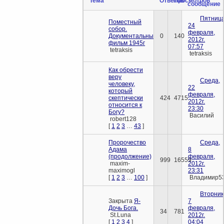
Тема
Ответов
Просмотров
сообщение
Пятница
Поместный
24
собор.
февраля,
Документальный
0
140
2012г.
фильм 1945г
07:57
tetraksis
tetraksis
Как обрести
веру
Среда,
человеку,
22
который
февраля,
скептически
424
4715
2012г.
относится к
23:30
Богу?
Василий
robert128
[
1
2
3
…
43
]
Пророчество
Среда,
Адама
8
(продолжение)
февраля,
999
16559
maxim-
2012г.
maximogl
23:31
[
1
2
3
…
100
]
Владимир5
Вторник
Закрыта
Я-
7
Дочь Бога.
февраля,
34
781
St.Luna
2012г.
[
1
2
3
4
]
04:04