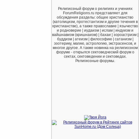
Религиозный форум о религиях и учениях
ForumReligions.ru представляет для
обсуждения разделы: общее христианство
(католицизм, протестантизм и другие течения в
христианстве), а также православие | язычество
и родноверие | иудаизм | ислам | индуизм и
вайшнавизм (кришнаизм) | бахаи | зороастризм |
буддизм | атеизм | философию | сатанизм |
эзотерику, магию, астрологию, экстрасенсов, и
многое другое. А также новинка на религиозном
форуме - открылся сектоведческий форум о
сектах, сектоведении и сектоведах.
Религиозные форумы.