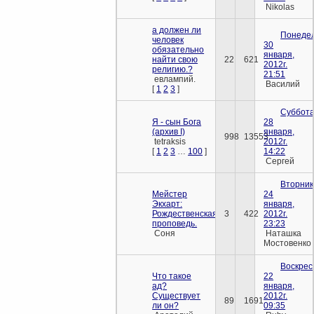
Nikolas
а должен ли
Понедел
человек
30
обязательно
января,
найти свою
22
621
2012г.
религию.?
21:51
евлампий.
Василий
[
1
2
3
]
Суббота
Я - сын Бога
28
(архив I)
января,
998
13553
tetraksis
2012г.
[
1
2
3
…
100
]
14:22
Сергей
Вторник
Мейстер
24
Экхарт:
января,
Рождественская
3
422
2012г.
проповедь.
23:23
Соня
Наташка
Мостовенко
Воскрес
Что такое
22
ад?
января,
Существует
2012г.
89
1691
ли он?
09:35