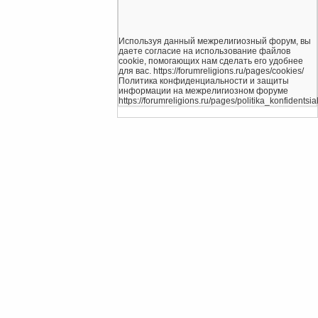
Используя данный межрелигиозный форум, вы
даете согласие на использование файлов
cookie, помогающих нам сделать его удобнее
для вас. https://forumreligions.ru/pages/cookies/
Политика конфиденциальности и защиты
информации на межрелигиозном форуме
https://forumreligions.ru/pages/politika_konfidentsial