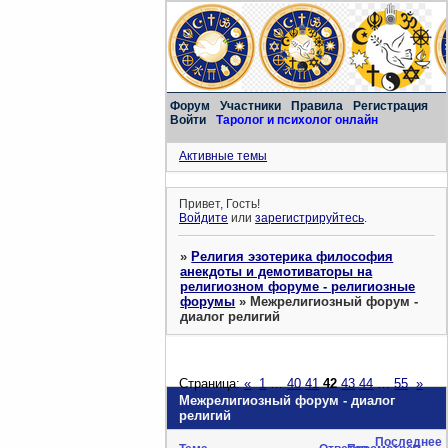
Форум
Участники
Правила
Регистрация
Войти
Таролог и психолог онлайн
Активные темы
Привет, Гость!
Войдите
или
зарегистрируйтесь
.
»
Религия эзотерика философия
анекдоты и демотиваторы на
религиозном форуме - религиозные
форумы
»
Межрелигиозный форум -
диалог религий
Страница:
«
1
…
40
41
42
43
44
…
55
»
Межрелигиозный форум - диалог
религий
Последнее