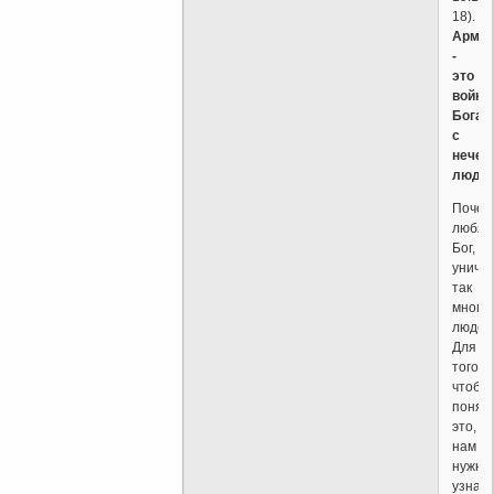
18).
Армаг
-
это
война
Бога
с
нечес
людьм
Почем
любя
Бог,
уничт
так
много
людей
Для
того
чтобы
понят
это,
нам
нужно
узнать