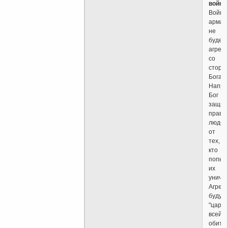
войну
Война
армаг
не
будет
агрес
со
сторо
Бога.
Напро
Бог
защит
праве
людей
от
тех,
кто
попыт
их
уничто
Агрес
будут
"цари
всей
обита