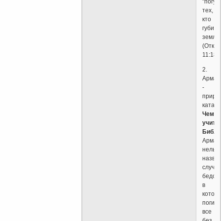
"погуб
тех,
кто
губит
землю
(Откр
11:18).
2.
Армаг
-
приро
катас
Чему
учит
Библи
Армаг
нельз
назва
случа
бедст
в
котор
погиб
все
без