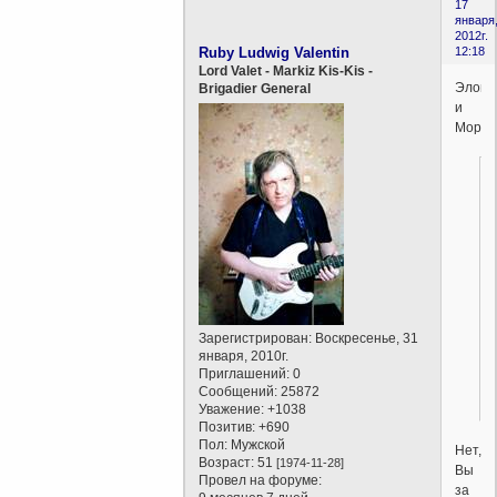
17
января
2012г.
Ruby Ludwig Valentin
12:18
Lord Valet - Markiz Kis-Kis -
Элои
Brigadier General
и
Морло
Зарегистрирован
: Воскресенье, 31
января, 2010г.
Приглашений:
0
Сообщений:
25872
Уважение:
+1038
Позитив:
+690
Пол:
Мужской
Нет,
Возраст:
51
[1974-11-28]
Вы
Провел на форуме:
за