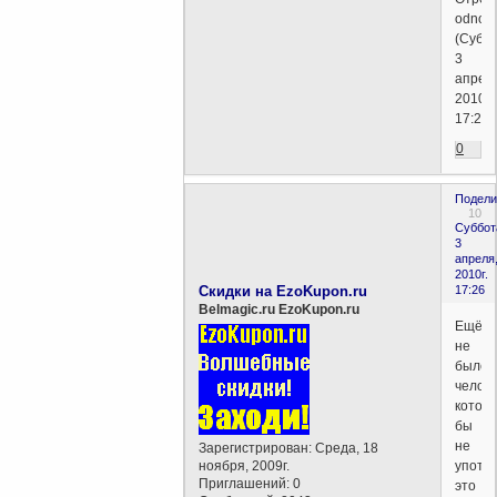
odnod
(Суббо
3
апрел
2010г.
17:29)
0
Подели
10
Суббот
3
апреля
2010г.
Скидки на EzoKupon.ru
17:26
Belmagic.ru EzoKupon.ru
Ещё
не
было
челове
котор
бы
не
Зарегистрирован
: Среда, 18
ноября, 2009г.
употр
Приглашений:
0
это