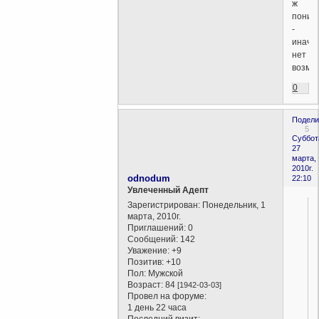
ж
поним
-
иначе
нет
возмо
0
Подели
5
Суббот
27
марта,
2010г.
odnodum
22:10
Увлеченный Адепт
Зарегистрирован
: Понедельник, 1
марта, 2010г.
Приглашений:
0
Сообщений:
142
Уважение:
+9
Позитив:
+10
Пол:
Мужской
Возраст:
84
[1942-03-03]
Провел на форуме:
1 день 22 часа