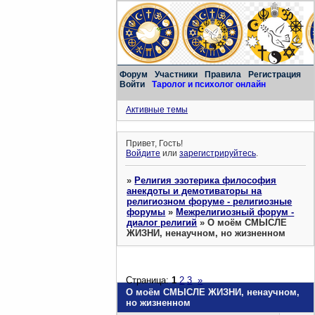
Форум
Участники
Правила
Регистрация
Войти
Таролог и психолог онлайн
Активные темы
Привет, Гость!
Войдите
или
зарегистрируйтесь
.
»
Религия эзотерика философия
анекдоты и демотиваторы на
религиозном форуме - религиозные
форумы
»
Межрелигиозный форум -
диалог религий
»
О моём СМЫСЛЕ
ЖИЗНИ, ненаучном, но жизненном
Страница:
1
2
3
»
О моём СМЫСЛЕ ЖИЗНИ, ненаучном,
но жизненном