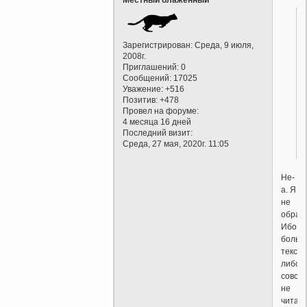
Зарегистрирован
: Среда, 9 июля,
2008г.
Приглашений:
0
Сообщений:
17025
Уважение:
+516
Позитив:
+478
Провел на форуме:
4 месяца 16 дней
Последний визит:
Среда, 27 мая, 2020г. 11:05
Не-
а. Я
не
обращ
Ибо
больш
текст
либо
совсе
не
читаю,