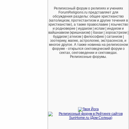
Религиозный форум о религиях и учениях
ForumReligions.ru представляет для
обсуждения разделы: общее христианство
(католицизм, протестантизм и другие течения в
христианстве), а также православие | язычество
и родноверие | иудаизм | ислам | индуизм и
вайшнавизм (кришнаизм) | бахаи | зороастризм |
буддизм | атеизм | философию | сатанизм |
эзотерику, магию, астрологию, экстрасенсов, и
многое другое. А также новинка на религиозном
форуме - открылся сектоведческий форум о
сектах, сектоведении и сектоведах.
Религиозные форумы.