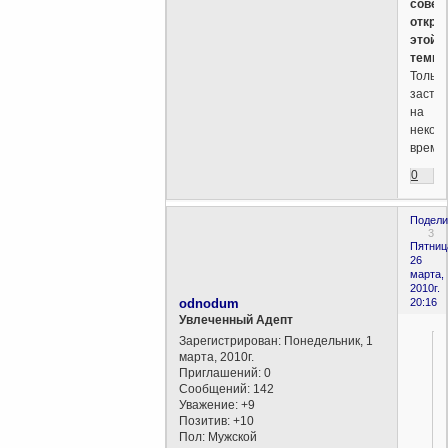
совер
откры
этой
темы
Только
застой
на
некот
время!
0
Подели
3
Пятниц
26
марта,
2010г.
odnodum
20:16
Увлеченный Адепт
Зарегистрирован
: Понедельник, 1
марта, 2010г.
Приглашений:
0
Сообщений:
142
Уважение:
+9
Позитив:
+10
Пол:
Мужской