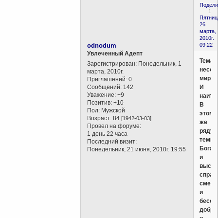
Подели
1
Пятниц
26
марта,
2010г.
odnodum
09:22
Увлеченный Адепт
Тема,
Зарегистрирован
: Понедельник, 1
несом
марта, 2010г.
миров
Приглашений:
0
Сообщений:
142
И
Уважение:
+9
наитр
Позитив:
+10
В
Пол:
Мужской
этом
Возраст:
84
[1942-03-03]
же
Провел на форуме:
ряду
1 день 22 часа
темы
Последний визит:
Бога
Понедельник, 21 июня, 2010г. 19:55
и
высш
справ
смерт
и
бессм
добра