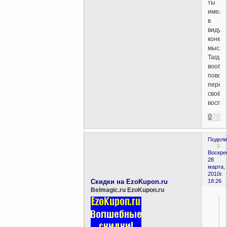
ты
имел
в
виду
конкр
мысль
Тагда
вообщ
повол
перес
своё
воспр
0
Подели
8
Воскре
28
марта,
2010г.
Скидки на EzoKupon.ru
18:26
Belmagic.ru EzoKupon.ru