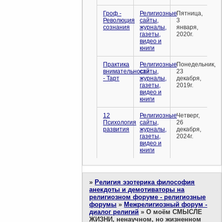
Гроф -
Религиозные
Пятница,
Революция
сайты,
3
сознания
журналы,
января,
газеты,
2020г.
видео и
книги
Практика
Религиозные
Понедельник,
внимательности
сайты,
23
- Тарт
журналы,
декабря,
газеты,
2019г.
видео и
книги
12
Религиозные
Четверг,
Психология
сайты,
26
развития
журналы,
декабря,
газеты,
2024г.
видео и
книги
»
Религия эзотерика философия
анекдоты и демотиваторы на
религиозном форуме - религиозные
форумы
»
Межрелигиозный форум -
диалог религий
»
О моём СМЫСЛЕ
ЖИЗНИ, ненаучном, но жизненном