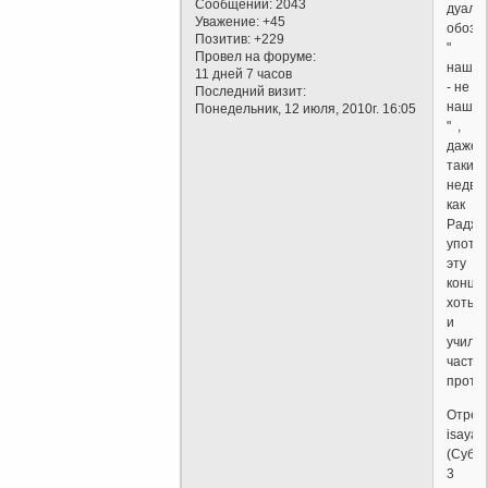
Сообщений:
2043
дуаль
Уважение:
+45
обозн
Позитив:
+229
"
Провел на форуме:
наши
11 дней 7 часов
- не
Последний визит:
наши
Понедельник, 12 июля, 2010г. 16:05
" ,
даже
такие
недво
как
Радж
употр
эту
конце
хоть
и
учили
часто
проти
Отред
isaya2
(Суббо
3