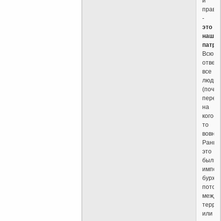
и
прави
-
это
наш
патри
Всю
ответ
все
люди
(почти
перек
на
кого-
то
вовне.
Раньш
это
были
импер
буржу
потом
между
терро
или