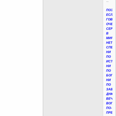
...
ПОЭТ
ЕСЛИ
ГОВО
ОЧЕН
СЕРЬ
В
МИРЕ
НЕТ
СПЕЦ
НИ
ПО
ИСТИ
НИ
ПО
БОГУ,
НИ
ПО
ЗАВТ
ДНЮ.
ВЕЧН
ВОПР
ПО-
ПРЕЖ