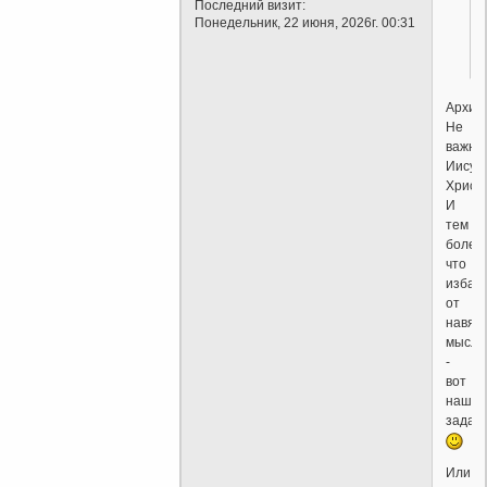
Последний визит:
Понедельник, 22 июня, 2026г. 00:31
Архи?
Не
важне
Иисус
Христа
И
тем
более,
что
избав
от
навяз
мысли
-
вот
нашп
задача
Или