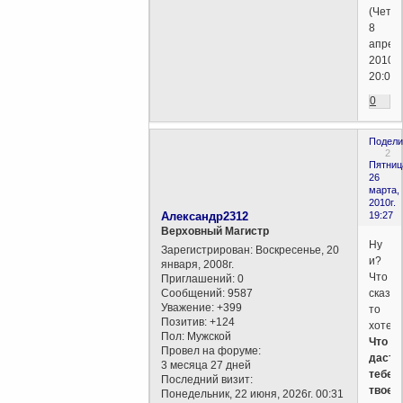
(Четве
8
апрел
2010г.
20:02)
0
Подели
2
Пятниц
26
марта,
2010г.
Александр2312
19:27
Верховный Магистр
Ну
Зарегистрирован
: Воскресенье, 20
и?
января, 2008г.
Что
Приглашений:
0
Сообщений:
9587
сказат
Уважение:
+399
то
Позитив:
+124
хотел
Пол:
Мужской
Что
Провел на форуме:
даст
3 месяца 27 дней
тебе,
Последний визит:
твоем
Понедельник, 22 июня, 2026г. 00:31