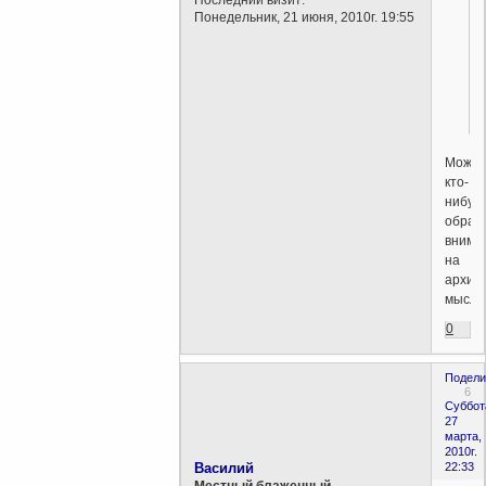
Последний визит:
Понедельник, 21 июня, 2010г. 19:55
Может
кто-
нибуд
обрат
внима
на
архив
мысли
0
Подели
6
Суббот
27
марта,
2010г.
Василий
22:33
Местный блаженный