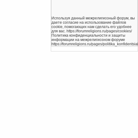
Используя данный межрелигиозный форум, вы
даете согласие на использование файлов
cookie, помогающих нам сделать его удобнее
для вас. https://forumreligions.ru/pages/cookies/
Политика конфиденциальности и защиты
информации на межрелигиозном форуме
https://forumreligions.ru/pages/politika_konfidentsial