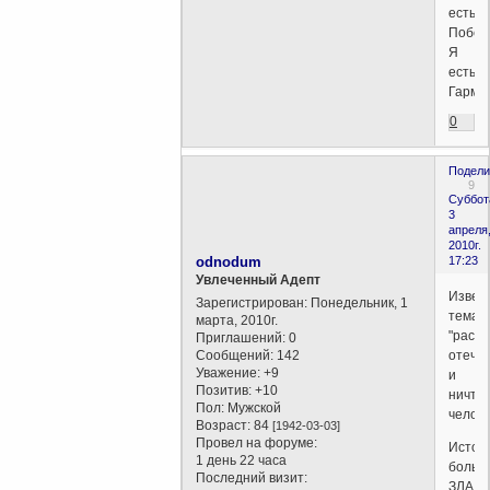
есть
Побед
Я
есть
Гармон
0
Подели
9
Суббот
3
апреля
2010г.
odnodum
17:23
Увлеченный Адепт
Извеч
Зарегистрирован
: Понедельник, 1
тема
марта, 2010г.
"распр
Приглашений:
0
Сообщений:
142
отече
Уважение:
+9
и
Позитив:
+10
ничто
Пол:
Мужской
челове
Возраст:
84
[1942-03-03]
Провел на форуме:
Источ
1 день 22 часа
больш
Последний визит:
ЗЛА