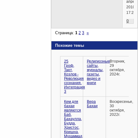
апрел
2010г.
17:27)
0
Страница:
1
2
3
»
Похожие темы
25
Религиозные
Вторник,
Гроф,
сайты,
29
Тарт,
журналы,
октября,
Козлов -
газеты,
2024г.
Революция
видео и
сознания.
книги
Интеграция
3
Кем для
Вера
Воскресенье,
бахаи
Бахаи
30
являются
октября,
Баб,
2022г.
Бахаулла,
Будда,
Христос,
Кришна,
Мухаммад