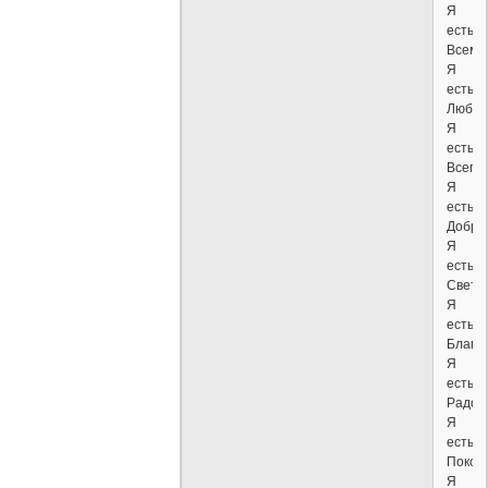
Я
есть
Всемо
Я
есть
Любов
Я
есть
Всепри
Я
есть
Добро
Я
есть
Свет;
Я
есть
Благод
Я
есть
Радост
Я
есть
Покой;
Я