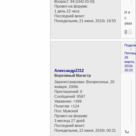
Возраст:
84
[1942-03-03]
Провел на форуме:
1 день 22 часа
И я
Последний визит:
с
Понедельник, 21 июня, 2010г. 19:55
уваже
0
Подели
4
Пятниц
26
марта,
2010г.
Александр2312
20:23
Верховный Магистр
Зарегистрирован
: Воскресенье, 20
января, 2008г.
Приглашений:
0
Сообщений:
9587
Уважение:
+399
Позитив:
+124
Пол:
Мужской
Провел на форуме:
3 месяца 27 дней
Последний визит:
Понедельник, 22 июня, 2026г. 00:31
Ты