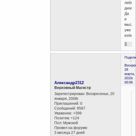
либо
диаго
Да
и
мысль
уже
избита
0
Подели
7
Воскре
28
марта,
2010г.
Александр2312
00:06
Верховный Магистр
Зарегистрирован
: Воскресенье, 20
января, 2008г.
Приглашений:
0
Сообщений:
9587
Уважение:
+399
Позитив:
+124
Пол:
Мужской
Провел на форуме:
3 месяца 27 дней