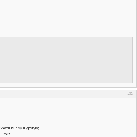
132
брати к нему и другую;
одежду;