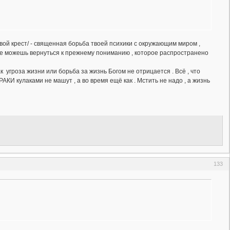
свой крест/ - священная борьба твоей психики с окружающим миром ,
 не можешь вернуться к прежнему пониманию , которое распространено
как угроза жизни или борьба за жизнь Богом не отрицается . Всё , что
И кулаками не машут , а во время ещё как . Мстить не надо , а жизнь
133