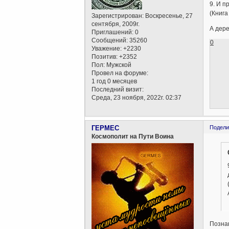
9. И п
(Книга
Зарегистрирован
: Воскресенье, 27
сентября, 2009г.
А дере
Приглашений:
0
Сообщений:
35260
0
Уважение:
+2230
Позитив:
+2352
Пол:
Мужской
Провел на форуме:
1 год 0 месяцев
Последний визит:
Среда, 23 ноября, 2022г. 02:37
ГЕРМЕС
Подели
Космополит на Пути Воина
Познан