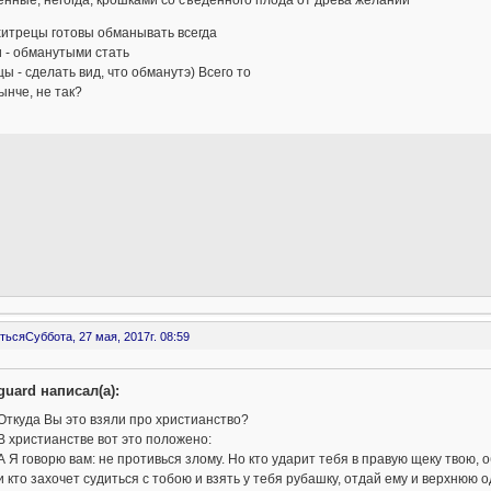
хитрецы готовы обманывать всегда
 - обманутыми стать
ы - сделать вид, что обманутэ) Всего то
ынче, не так?
ться
Суббота, 27 мая, 2017г. 08:59
guard написал(а):
Откуда Вы это взяли про христианство?
В христианстве вот это положено:
А Я говорю вам: не противься злому. Но кто ударит тебя в правую щеку твою, о
и кто захочет судиться с тобою и взять у тебя рубашку, отдай ему и верхнюю 