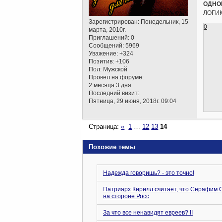
ОДНОГ
ЛОГИКА
Зарегистрирован
: Понедельник, 15
0
марта, 2010г.
Приглашений:
0
Сообщений:
5969
Уважение:
+324
Позитив:
+106
Пол:
Мужской
Провел на форуме:
2 месяца 3 дня
Последний визит:
Пятница, 29 июня, 2018г. 09:04
Страница:
«
1
…
12
13
14
Похожие темы
Надежда говоришь? - это точно!
Патриарх Кирилл считает, что Серафим 
на стороне Росс
За что все ненавидят евреев? II