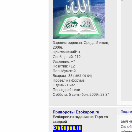
Зарегистрирован
: Среда, 5 июля,
2006г.
Приглашений:
0
Сообщений:
212
Уважение:
+7
Позитив:
+12
Пол:
Мужской
Возраст:
38
[1987-09-04]
Провел на форуме:
1 день 21 час
Последний визит:
Суббота, 5 сентября, 2009г. 23:34
Привороты Ezokupon.ru
Подели
Ezokupon.ru гадания на Таро со
Был не
скидкой
Озлоби
оброне