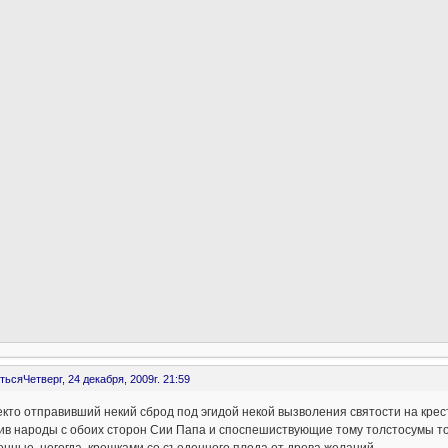
ться
Четверг, 24 декабря, 2009г. 21:59
кто отправивший некий сброд под эгидой некой вызволения святости на крест
в народы с обоих сторон Сии Папа и споспешиствующие тому толстосумы тог
нные, негогда, крошками со съеденного плода от древа желаний