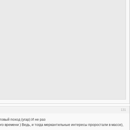
131
овый поход (угар) И не раз
о времени ) Ведь, и тогда меркантильные интересы проростали в массе),