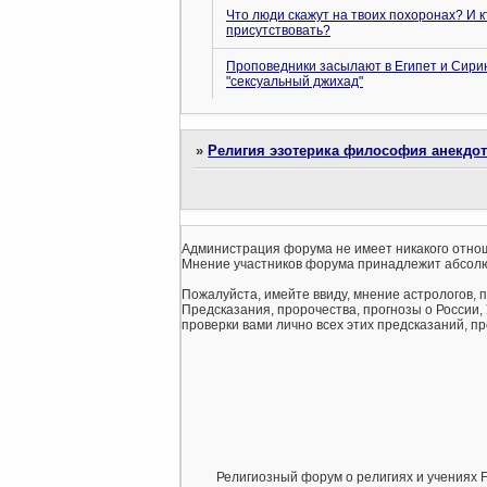
Что люди скажут на твоих похоронах? И к
присутствовать?
Проповедники засылают в Египет и Сири
"сексуальный джихад"
»
Религия эзотерика философия анекдо
Администрация форума не имеет никакого отнош
Мнение участников форума принадлежит абсолю
Пожалуйста, имейте ввиду, мнение астрологов, 
Предсказания, пророчества, прогнозы о России,
проверки вами лично всех этих предсказаний, про
Религиозный форум о религиях и учениях F