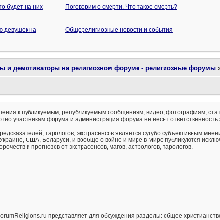
то будет на них
Поговорим о смерти. Что такое смерть?
ю девушек на
Общерелигиозные новости и события
ты и демотиваторы на религиозном форуме - религиозные форумы
ения к публикуемым, републикуемым сообщениям, видео, фотографиям, стат
тно участникам форума и администрация форума не несет ответственность 
предсказателей, тарологов, экстрасенсов является сугубо субъективным мнен
 Украине, США, Беларуси, и вообще о войне и мире в Мире публикуются искл
рочеств и прогнозов от экстрасенсов, магов, астрологов, тарологов.
orumReligions.ru представляет для обсуждения разделы: общее христианство 