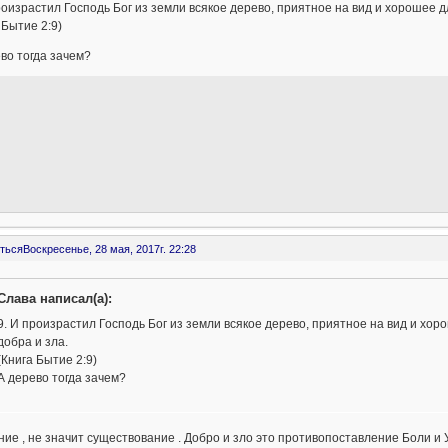
роизрастил Господь Бог из земли всякое дерево, приятное на вид и хорошее д
 Бытие 2:9)
во тогда зачем?
ться
Воскресенье, 28 мая, 2017г. 22:28
Слава написал(а):
9. И произрастил Господь Бог из земли всякое дерево, приятное на вид и хо
добра и зла.
(Книга Бытие 2:9)
А дерево тогда зачем?
ие , не значит существование . Добро и зло это противопоставление Боли и 