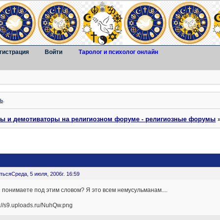
гистрация
Войти
Таролог и психолог онлайн
ь
.
ты и демотиваторы на религиозном форуме - религиозные форумы
ться
Среда, 5 июля, 2006г. 16:59
 понимаете под этим словом? Я это всем немусульманам....