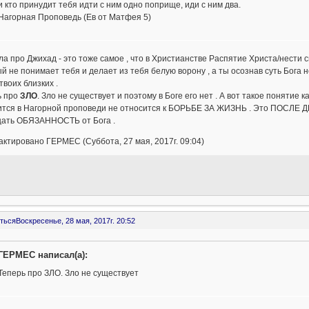
и кто принудит тебя идти с ним одно поприще, иди с ним два.
Нагорная Проповедь (Ев от Матфея 5)
а про Джихад - это тоже самое , что в Христианстве Распятие Христа/нести 
й не понимает тебя и делает из тебя белую ворону , а ты осознав суть Бога
твоих близких .
ь про
ЗЛО
. Зло не существует и поэтому в Боге его нет . А вот такое понятие 
тся в Нагорной проповеди не относится к БОРЬБЕ ЗА ЖИЗНЬ . Это ПОСЛЕ ДРАК
ать ОБЯЗАННОСТЬ от Бога .
ктировано ГЕРМЕС (Суббота, 27 мая, 2017г. 09:04)
ться
Воскресенье, 28 мая, 2017г. 20:52
ГЕРМЕС написал(а):
Теперь про ЗЛО. Зло не существует