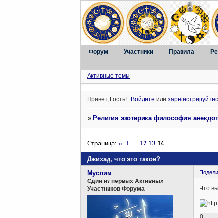
Форум
Участники
Правила
Ре
Активные темы
Привет, Гость!
Войдите
или
зарегистрируйтес
»
Религия эзотерика философия анекдо
Страница:
«
1
…
12
13
14
Джихад, что это такое?
Муслим
Подели
Один из первых Активных
Что вы
Участников Форума
0