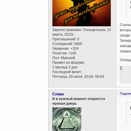
Сначал
Зарегистрирован
: Понедельник, 15
которы
марта, 2010г.
среди 
Приглашений:
0
Тепер
Сообщений:
5969
находи
Уважение:
+324
защищ
Позитив:
+106
Пол:
Мужской
Отреда
Провел на форуме:
2 месяца 3 дня
0
Последний визит:
Пятница, 29 июня, 2018г. 09:04
Слава
Подели
И в нужный момент откроется
нужная дверь