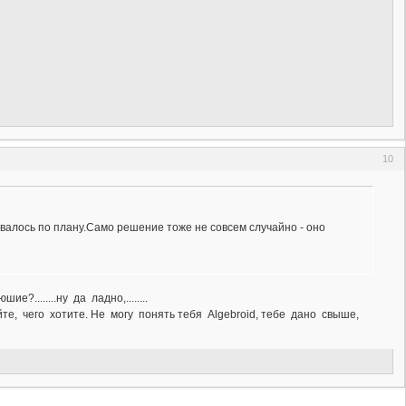
10
алось по плану.Само решение тоже не совсем случайно - оно
е?........ну да ладно,........
, чего хотите. Не могу понять тебя Algebroid, тебе дано свыше,