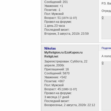
Сообщений:
201
P.S. В
Уважение:
+1
Позитив:
-1
Отреда
Пол:
Мужской
0
Возраст:
51
[1974-11-07]
Провел на форуме:
1 день 23 часа
Последний визит:
Вторник, 3 августа, 2010г. 23:59
Nikolas
Подели
MyReligion.ru EzoKupon.ru
А попо
Religii.net
Зарегистрирован
: Суббота, 22
0
апреля, 2006г.
Приглашений:
16
Сообщений:
5870
Уважение:
+542
Позитив:
+667
Пол:
Мужской
Возраст:
45
[1980-11-07]
Провел на форуме:
3 месяца 17 дней
Последний визит:
Воскресенье, 2 августа, 2026г. 22:12