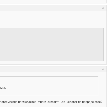
3
4
ога.
дим повсеместно наблюдается. Многи считают, что человек по природе своей