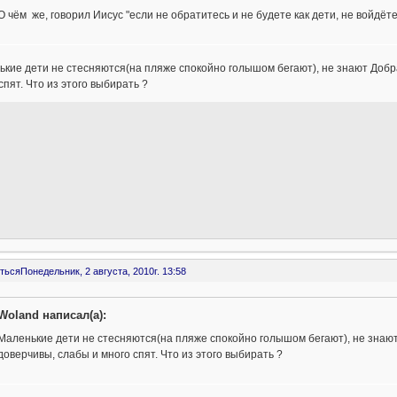
О чём же, говорил Иисус "если не обратитесь и не будете как дети, не войдёт
кие дети не стесняются(на пляже спокойно голышом бегают), не знают Добра
спят. Что из этого выбирать ?
ться
Понедельник, 2 августа, 2010г. 13:58
Woland написал(а):
Маленькие дети не стесняются(на пляже спокойно голышом бегают), не знают
доверчивы, слабы и много спят. Что из этого выбирать ?