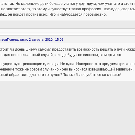
ё это так. Но маленькие дети больше учатся у друг друга, чем учат, это и сто
не хватает этого, по этому и существует такая профессия - каскадёр, спортс
бку, он пойдёт против всех. Что и наблюдается повсеместно.
ться
Понедельник, 2 августа, 2010г. 15:03
стоит ли Всевышнему самому, предоставить возможность решать о пути кажд
т для него несчастный случай, и люди будут не виновны, в смерти его.
е существуют решающие единицы. Не одна. Наверное, это предусматривалось
решение тоже не совсем случайно - оно выносится взвешивающей единицей.
ный образ тоже для чего то нужен? Только бы не ус*аться со счастья!