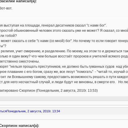
Василий написал(а):
Вот-вот.
я выступая на площади, генерал десатников сказал "с нами бог".
 простой обыкновенный человек этого сказать уже не может? Я сказал, со мной 
или тобой?
может сказать о себе "с нами (со мной) бог". Но почему то если говорит генера
ты"?
религия, учит смирению, и разделению. По моему, на этом то и держаться та
олько я один вижу? что чем больше восстаёт пророков и учителей всякого род
ветственно ожесточены.
ворят "нельзя прощать преступников, не должно быть гуманных судов над убий
ное плавание с его богом, сразу же, все лезут "помогать" - "читай то, изучай 
тоит ли Всевышнему самому, предоставить возможность решать о пути каждо
т для него несчастный случай, и люди будут не виновны, в смерти его. Но лю
ктировано Скорпион (Понедельник, 2 августа, 2010г. 13:53)
ться
Понедельник, 2 августа, 2010г. 13:34
Скорпион написал(а):