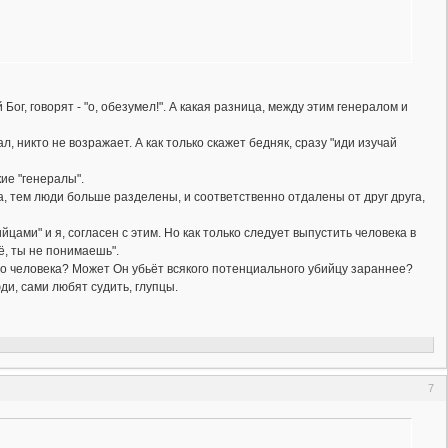
Бог, говорят - "о, обезумел!". А какая разница, между этим генералом и
л, никто не возражает. А как только скажет бедняк, сразу "иди изучай
кие "генералы".
а, тем люди больше разделены, и соответственно отдалены от друг друга,
цами" и я, согласен с этим. Но как только следует выпустить человека в
сё, ты не понимаешь".
го человека? Может Он убьёт всякого потенциального убийцу зараннее?
ди, сами любят судить, глупцы.
7