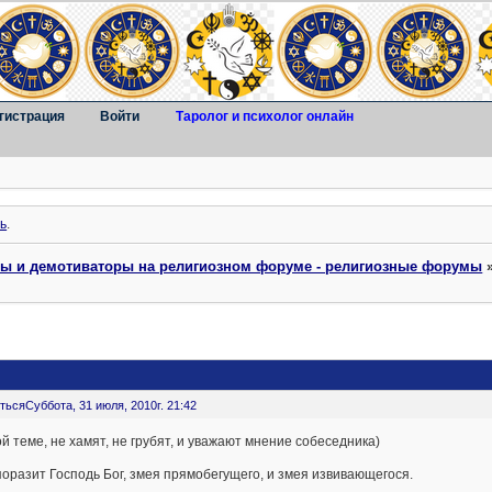
гистрация
Войти
Таролог и психолог онлайн
ь
.
ты и демотиваторы на религиозном форуме - религиозные форумы
ться
Суббота, 31 июля, 2010г. 21:42
ой теме, не хамят, не грубят, и уважают мнение собеседника)
поразит Господь Бог, змея прямобегущего, и змея извивающегося.