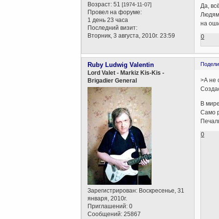
Возраст:
51
[1974-11-07]
Да, вс
Провел на форуме:
Людям 
1 день 23 часа
на оши
Последний визит:
Вторник, 3 августа, 2010г. 23:59
0
Ruby Ludwig Valentin
Подели
Lord Valet - Markiz Kis-Kis -
>А не 
Brigadier General
Создас
В мир
Само 
Печаль
0
Зарегистрирован
: Воскресенье, 31
января, 2010г.
Приглашений:
0
Сообщений:
25867