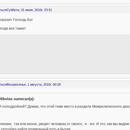
ться
Суббота, 31 июля, 2010г. 23:31
поразит Господь Бог
спода все такие!
ться
Воскресенье, 1 августа, 2010г. 00:28
Nikolas написал(а):
А поподробней? Думаю, что этой теме место в разделе Межрелигиозного диал
лигиии, так или иначе, уводят человека от своего, я - эго. И это, как мы ви
 способен найти правильный путь в бытии.