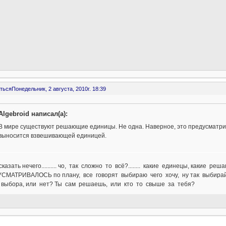
ться
Понедельник, 2 августа, 2010г. 18:39
Algebroid написал(а):
В мире существуют решающие единицы. Не одна. Наверное, это предусматрив
выносится взвешивающей единицей.
казать нечего.......... чо, так сложно то всё?........ какие единецы, какие решаюши
СМАТРИВАЛОСЬ по плану, все говорят выбираю чего хочу, ну так выбирайте
 выбора, или нет? Ты сам решаешь, или кто то свыше за тебя?