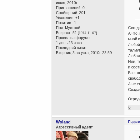
июля, 2010г.
Приглашений:
0
Сообщений:
201
Уважение:
+1
Позитив:
-1
Пол:
Мужской
Сегодн
Возраст:
51
[1974-11-07]
А что,
Провел на форуме:
мной 
1 день 23 часа
Любой 
Последний визит:
талму
Вторник, 3 августа, 2010г. 23:59
Любая 
Или, т
и соот
Все го
свобод
А не с
Создас
Отреда
0
Woland
Подели
Агрессивный адепт