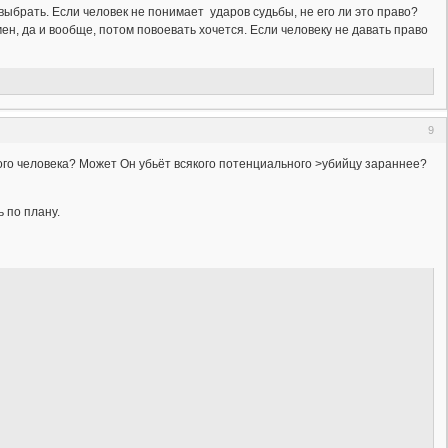
ит выбрать. Если человек не понимает ударов судьбы, не его ли это право?
мен, да и вообще, потом повоевать хочется. Если человеку не давать право
9
ого человека? Может Он убьёт всякого потенциального >убийцу зараннее?
 по плану.