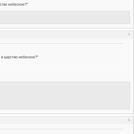
рство небесное?"
5
е в царство небесное?"
6