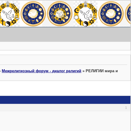
»
Межрелигиозный форум - диалог религий
»
РЕЛИГИИ мира и
1