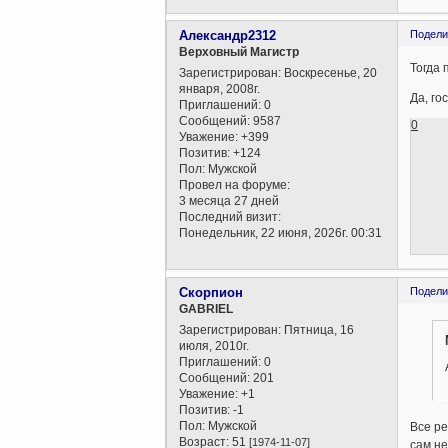
Александр2312
Подели
Верховный Магистр
Тогда 
Зарегистрирован
: Воскресенье, 20
января, 2008г.
Да, го
Приглашений:
0
Сообщений:
9587
0
Уважение:
+399
Позитив:
+124
Пол:
Мужской
Провел на форуме:
3 месяца 27 дней
Последний визит:
Понедельник, 22 июня, 2026г. 00:31
Скорпион
Подели
GABRIEL
Зарегистрирован
: Пятница, 16
июля, 2010г.
Приглашений:
0
Сообщений:
201
Уважение:
+1
Позитив:
-1
Пол:
Мужской
Все ре
Возраст:
51
[1974-11-07]
сам не