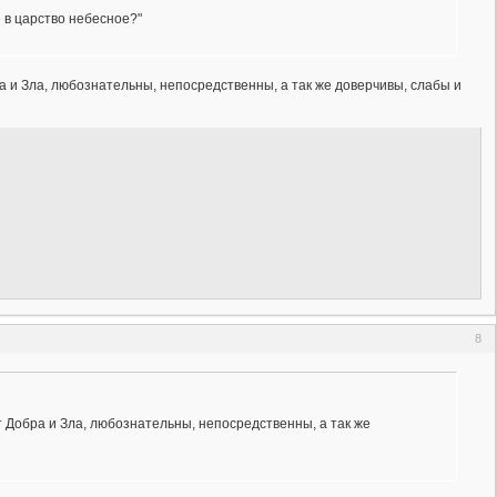
е в царство небесное?"
 и Зла, любознательны, непосредственны, а так же доверчивы, слабы и
8
 Добра и Зла, любознательны, непосредственны, а так же