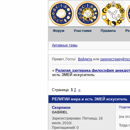
Форум
Участники
Правила
Ре
Активные темы
Привет, Гость!
Войдите
или
зарегистрируйтес
»
Религия эзотерика философия анекдо
есть ЗМЕЙ искуситель
Страница:
1
2
»
РЕЛИГИИ мира и есть ЗМЕЙ искуситель
Скорпион
Подели
GABRIEL
(на эт
Зарегистрирован
: Пятница, 16
июля, 2010г.
Тогда 
Приглашений:
0