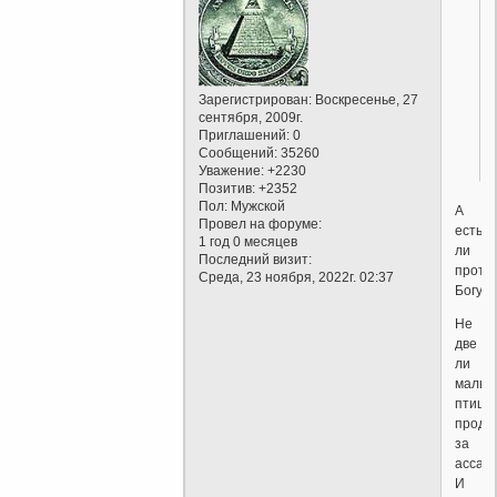
Зарегистрирован
: Воскресенье, 27
сентября, 2009г.
Приглашений:
0
Сообщений:
35260
Уважение:
+2230
Позитив:
+2352
Пол:
Мужской
А
Провел на форуме:
есть
1 год 0 месяцев
ли
Последний визит:
проти
Среда, 23 ноября, 2022г. 02:37
Богу?
Не
две
ли
малые
птицы
прода
за
ассар
И