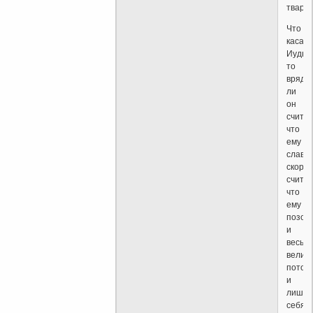
тварей
Что
касае
Иуды
то
вряд
ли
он
счита
что
ему
слава,
скоре
счита
что
ему
позор
и
весьм
велик
потом
и
лишил
себя