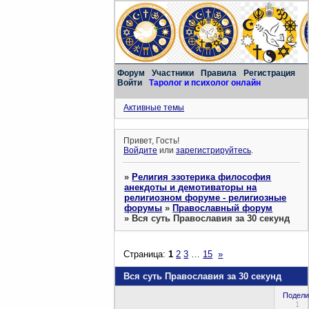
Форум
Участники
Правила
Регистрация
Войти
Таролог и психолог онлайн
Активные темы
Привет, Гость!
Войдите
или
зарегистрируйтесь
.
»
Религия эзотерика философия
анекдоты и демотиваторы на
религиозном форуме - религиозные
форумы
»
Православный форум
»
Вся суть Православия за 30 секунд
Страница:
1
2
3
…
15
»
Вся суть Православия за 30 секунд
Подели
1