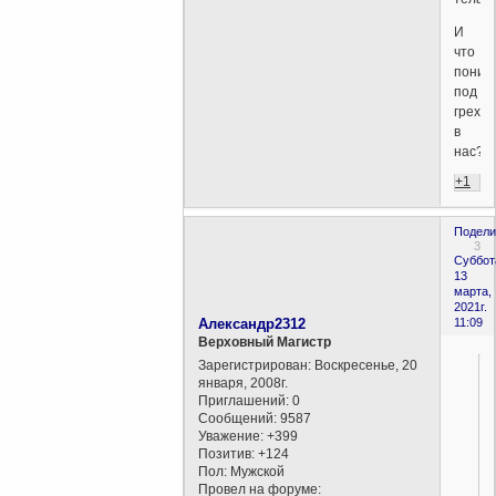
И
что
поним
под
грехо
в
нас?
+1
Подели
3
Суббот
13
марта,
2021г.
Александр2312
11:09
Верховный Магистр
Зарегистрирован
: Воскресенье, 20
января, 2008г.
Приглашений:
0
Сообщений:
9587
Уважение:
+399
Позитив:
+124
Пол:
Мужской
Провел на форуме: