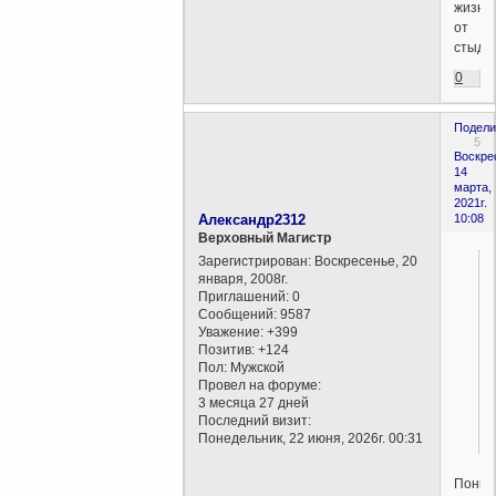
жизни
от
стыда.
0
Подели
5
Воскре
14
марта,
2021г.
Александр2312
10:08
Верховный Магистр
Зарегистрирован
: Воскресенье, 20
января, 2008г.
Приглашений:
0
Сообщений:
9587
Уважение:
+399
Позитив:
+124
Пол:
Мужской
Провел на форуме:
3 месяца 27 дней
Последний визит:
Понедельник, 22 июня, 2026г. 00:31
Поним