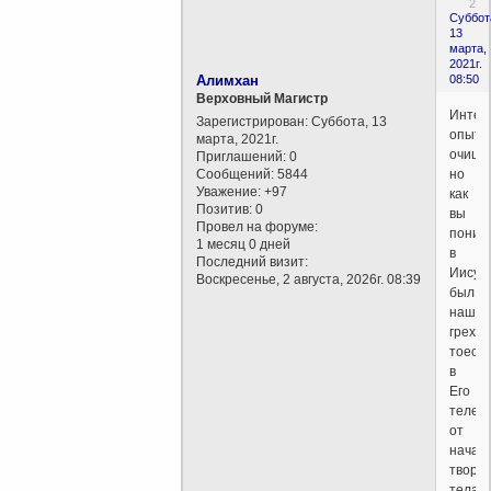
2
Суббот
13
марта,
2021г.
Алимхан
08:50
Верховный Магистр
Интер
Зарегистрирован
: Суббота, 13
опыт
марта, 2021г.
очище
Приглашений:
0
Сообщений:
5844
но
Уважение:
+97
как
Позитив:
0
вы
Провел на форуме:
поним
1 месяц 0 дней
в
Последний визит:
Иисус
Воскресенье, 2 августа, 2026г. 08:39
был
наш
грех
тоесть
в
Его
теле
от
начал
творе
тела?