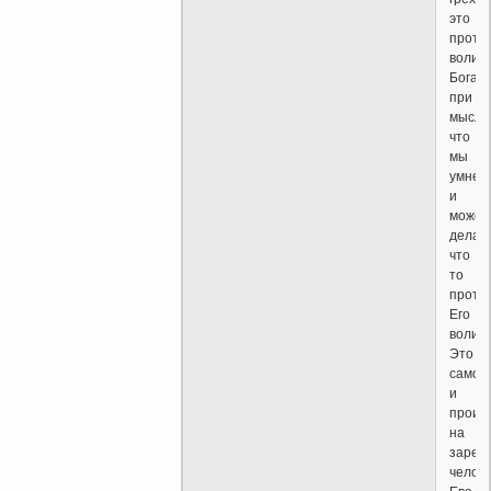
это
проти
воли
Бога
при
мысля
что
мы
умнее
и
можем
делат
что
то
проти
Его
воли.
Это
самое
и
произ
на
заре
челов