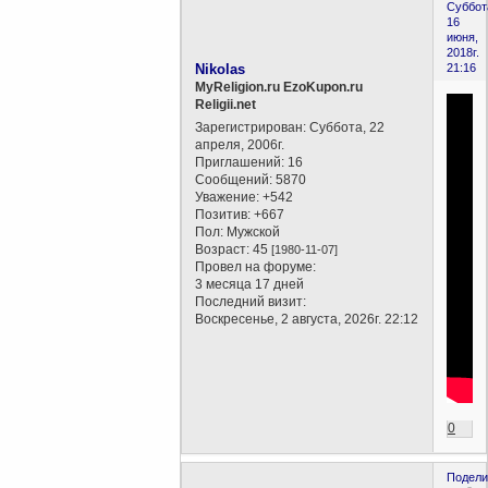
Суббот
16
июня,
2018г.
Nikolas
21:16
MyReligion.ru EzoKupon.ru
Religii.net
Зарегистрирован
: Суббота, 22
апреля, 2006г.
Приглашений:
16
Сообщений:
5870
Уважение:
+542
Позитив:
+667
Пол:
Мужской
Возраст:
45
[1980-11-07]
Провел на форуме:
3 месяца 17 дней
Последний визит:
Воскресенье, 2 августа, 2026г. 22:12
0
Подели