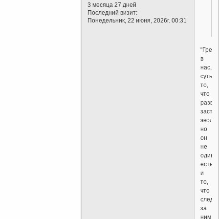
3 месяца 27 дней
Последний визит:
Понедельник, 22 июня, 2026г. 00:31
"Грех"
в
нас,
суть
то,
что
развив
заста
эволю
но
он
не
один,
есть
и
то,
что
следу
за
ним