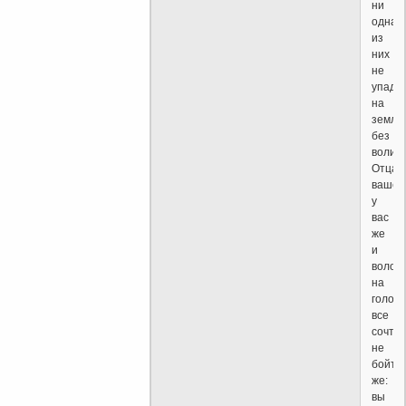
ни
одна
из
них
не
упадё
на
землю
без
воли
Отца
вашего
у
вас
же
и
волос
на
голове
все
сочте
не
бойте
же:
вы