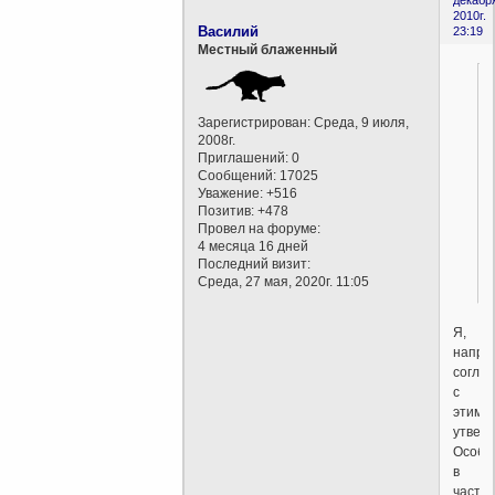
2010г.
Василий
23:19
Местный блаженный
Зарегистрирован
: Среда, 9 июля,
2008г.
Приглашений:
0
Сообщений:
17025
Уважение:
+516
Позитив:
+478
Провел на форуме:
4 месяца 16 дней
Последний визит:
Среда, 27 мая, 2020г. 11:05
Я,
напри
согла
с
этим
утвер
Особе
в
части