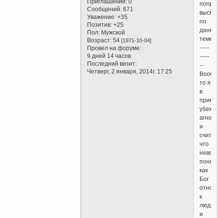
Приглашений:
0
попро
Сообщений:
671
выска
Уважение:
+35
по
Позитив:
+25
данно
Пол:
Мужской
теме.
Возраст:
54
[1971-10-04]
-----
Провел на форуме:
9 дней 14 часов
-----
Последний визит:
--
Четверг, 2 января, 2014г. 17:25
Вообщ
то я
в
принц
убежд
агност
и
считаю
что
невоз
понять
как
Бог
относ
к
людям
и