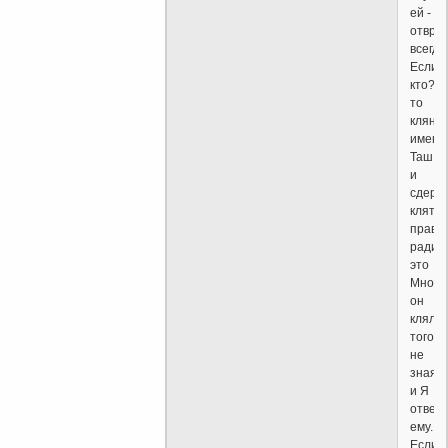
ей -
отвра
всегда
Если
кто?
то
кляне
имене
Таш
и
сдерж
клятву
правд
ради,
это
Мною
он
клялся
того
не
зная,
и Я
отвечу
ему.
Если