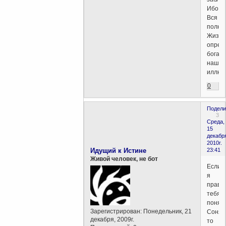
Ибо
Вся
полно
Жизни
опред
богаче
наших
иллюз
0
Подели
3
Среда,
15
декабр
2010г.
Идущий к Истине
23:41
Живой человек, не бот
Если
я
прави
тебя
понял,
Зарегистрирован
: Понедельник, 21
Соня,
декабря, 2009г.
то