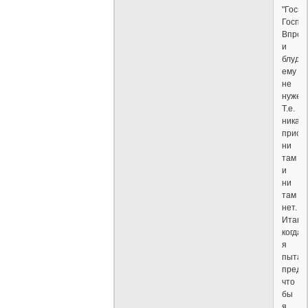
"Госпо
Господ
Впроч
и
блуд
ему
не
нужен.
Т.е.
никако
приор
ни
там
и
ни
там
нет.
Итак,
когда
я
пытаю
предст
что
бы
я