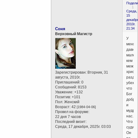
Подели
1
Среда,
15
декабр
2010г.
Соня
21:34
Верховный Магистр
У
меня
давнее
мало
кем
меж
христ
Зарегистрирован
: Вторник, 31
августа, 2010г.
разде
Приглашений:
0
убежд
Сообщений:
8153
что
Уважение:
+132
Бог
Позитив:
+101
добре
Пол:
Женский
и
Возраст:
42
[1984-04-06]
мудре
Провел на форуме:
нас.
22 дня 7 часов
Последний визит:
Что
Среда, 17 декабря, 2025г. 03:03
судит
Он