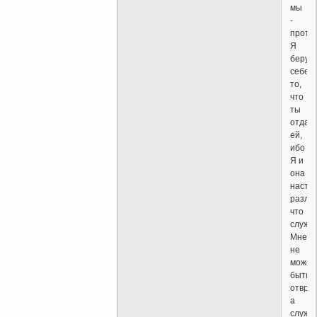
мы
-
проти
Я
беру
себе
то,
что
ты
отдав
ей,
ибо
Я и
она
насто
разли
что
служе
Мне
не
может
быть
отвра
а
служе