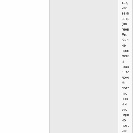
так,
что
земля
сотря
(но
гнев
Его
был
не
проти
меня),
и
сказал
"Это
ложь.
Не
потому
что
она
и Я
это
одно,
но
потому
что