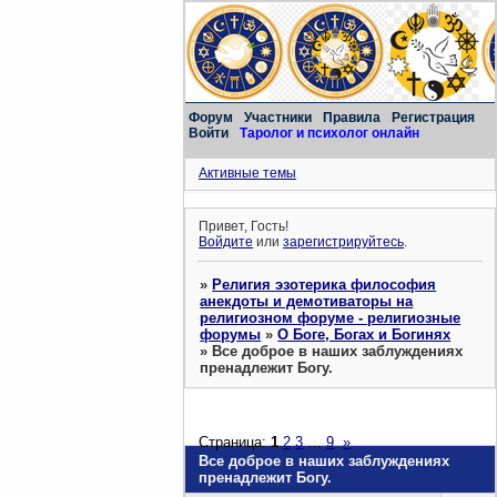
Форум
Участники
Правила
Регистрация
Войти
Таролог и психолог онлайн
Активные темы
Привет, Гость!
Войдите
или
зарегистрируйтесь
.
»
Религия эзотерика философия
анекдоты и демотиваторы на
религиозном форуме - религиозные
форумы
»
О Боге, Богах и Богинях
»
Все доброе в наших заблуждениях
пренадлежит Богу.
Страница:
1
2
3
…
9
»
Все доброе в наших заблуждениях
пренадлежит Богу.