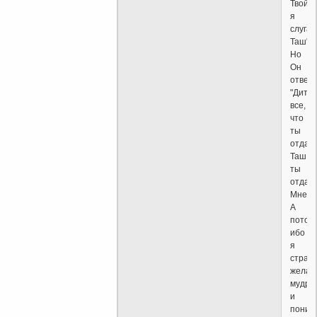
Твой,
я
слуга
Таш".
Но
Он
ответи
"Дитя,
все,
что
ты
отдав
Таш,
ты
отдав
Мне".
А
потом,
ибо
я
страс
желал
мудро
и
поним