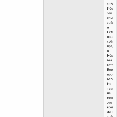
заблу
Ибо
эти
самые
заблу
и
Есть
наше
субъе
предс
о
Нём,
без
которо
Вера
прост
бессм
Но
тем
не
менее
это
всего
лишь
заблу