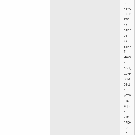
о
нём,
если
это
их
отвле
от
их
заняти
7.
Челов
и
общес
долже
сам
решат
и
устана
что
хорош
и
что
плохо,
но
не