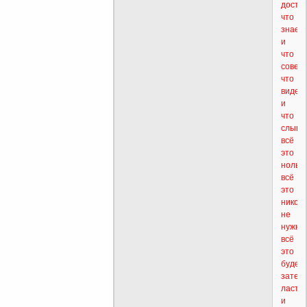
достиг
что
знаеш
и
что
совер
что
видел
и
что
слышал
всё
это
ноль...
всё
это
ником
не
нужно.
всё
это
будет
затер
ласти
и