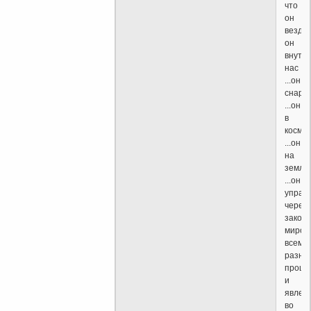
что
он
везде..
он
внутр
нас
...он
снару
...он
в
космо
...он
на
земле
...он
управ
через
закон
мироз
всем
разно
проце
и
явлен
во