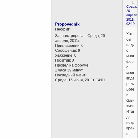
1
Среда,
20
апреля
2011г.
Propovednik
02:19
Неофит
Хотел
Зарегистрирован
: Среда, 20
бы
апреля, 2011г.
подис
Приглашений:
0
Сообщений:
9
с
Уважение:
0
много
Позитив:
0
форум
Провел на форуме:
о
2 часа 39 минут
моем
Последний визит:
виден
Среда, 15 июня, 2011г. 14:01
религи
Боге
и
смысл
жизни.
Итак,
до
недав
време
я