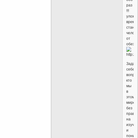
раз
!!!
уложи
время
стано
челов
от
обезь
Задай
себе
вопрос
кто
мы
в
этом
мире
без
права
на
изуче
и
поним