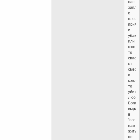
нас,
запла
к
плечу,
прила
и
убаюк
или
кого-
то
спаст
от
смерти
а
кого-
то
убить.
Любов
Бога
выраж
в
"позво
нам
жить
по