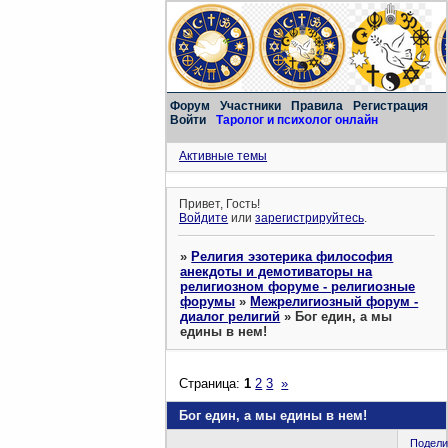
Форум
Участники
Правила
Регистрация
Войти
Таролог и психолог онлайн
Активные темы
Привет, Гость!
Войдите
или
зарегистрируйтесь
.
»
Религия эзотерика философия
анекдоты и демотиваторы на
религиозном форуме - религиозные
форумы
»
Межрелигиозный форум -
диалог религий
»
Бог един, а мы
едины в нем!
Страница:
1
2
3
»
Бог един, а мы едины в нем!
Подели