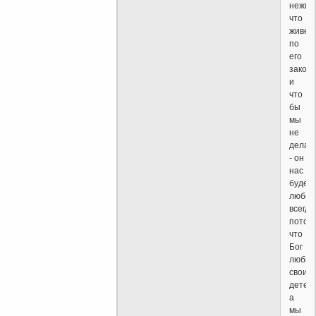
нежив
что
живет
по
его
закона
и
что
бы
мы
не
делал
- он
нас
будет
любит
всегда
потом
что
Бог
любит
своих
детей,
а
мы