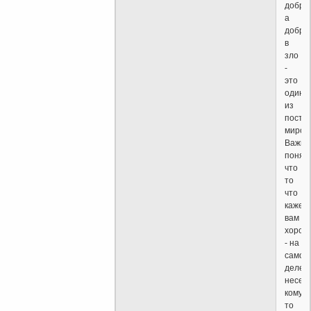
добро,
а
добро
в
зло
-
это
один
из
посту
мироз
Важно
понять
что
то
что
кажет
вам
хорош
- на
самом
деле
несет
кому-
то