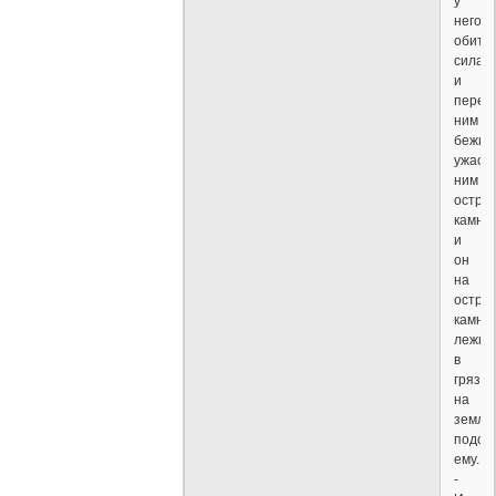
у
него
обита
сила,
и
перед
ним
бежит
ужас..
ним
остры
камни,
и
он
на
остры
камня
лежит
в
грязи..
на
земле
подоб
ему...."
-