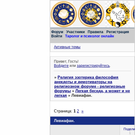
Форум
Участники
Правила
Регистрация
Войти
Таролог и психолог онлайн
Активные темы
Привет, Гость!
Войдите
или
зарегистрируйтесь
.
»
Религия эзотерика философия
анекдоты и демотиваторы на
религиозном форуме - религиозные
форумы
»
Легкая беседа, а может и не
легкая
»
Левиафан.
Страница:
1
2
»
Левиафан.
Подели
1