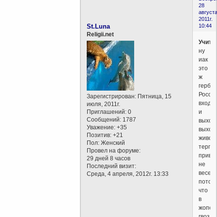
28
августа
2011г.
St.Luna
10:44
Religii.net
Учите
ну
иак
это
ж
герб
России
Зарегистрирован
: Пятница, 15
входи
июля, 2011г.
и
Приглашений:
0
Сообщений:
1787
выход
Уважение:
+35
выходи
Позитив:
+21
живот
Пол:
Женский
терпе
Провел на форуме:
привы
29 дней 8 часов
не
Последний визит:
весел
Среда, 4 апреля, 2012г. 13:33
потом
что
в
жопе
гвоздь