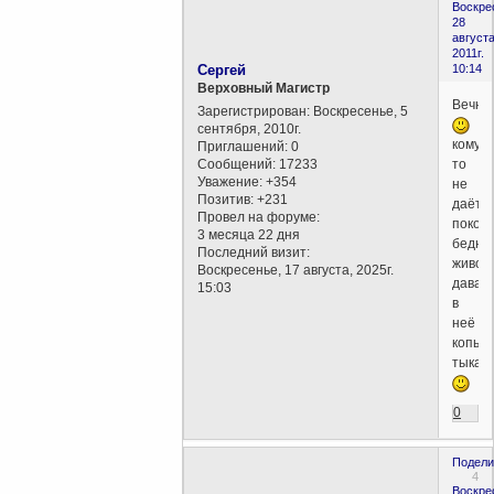
Воскре
28
августа
2011г.
Сергей
10:14
Верховный Магистр
Вечно
Зарегистрирован
: Воскресенье, 5
сентября, 2010г.
кому
Приглашений:
0
Сообщений:
17233
то
Уважение:
+354
не
Позитив:
+231
даёт
Провел на форуме:
покоя
3 месяца 22 дня
бедна
Последний визит:
животин
Воскресенье, 17 августа, 2025г.
давай
15:03
в
неё
копья
тыкат
0
Подели
4
Воскре