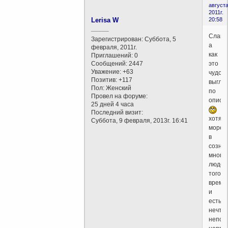
августа
2011г.
Lerisa W
20:58
_____
Слав,
Зарегистрирован
: Суббота, 5
а
февраля, 2011г.
как
Приглашений:
0
Сообщений:
2447
это
Уважение:
+63
чудов
Позитив:
+117
выгля
Пол:
Женский
по
Провел на форуме:
описа
25 дней 4 часа
Последний визит:
хотя
Суббота, 9 февраля, 2013г. 16:41
море,
в
созна
многи
людей
того
време
и
есть
нечто
непос