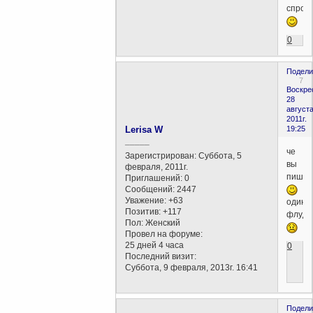
спрос
0
Подели
7
Воскре
28
августа
2011г.
Lerisa W
19:25
_____
че
Зарегистрирован
: Суббота, 5
вы
февраля, 2011г.
пиши
Приглашений:
0
Сообщений:
2447
Уважение:
+63
один
Позитив:
+117
флуд.
Пол:
Женский
Провел на форуме:
25 дней 4 часа
0
Последний визит:
Суббота, 9 февраля, 2013г. 16:41
Подели