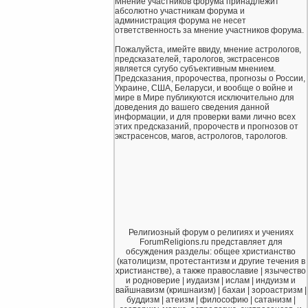
Мнение участников форума принадлежит
абсолютно участникам форума и
администрация форума не несет
ответственность за мнение участников форума.
Пожалуйста, имейте ввиду, мнение астрологов,
предсказателей, тарологов, экстрасенсов
является сугубо субъективным мнением.
Предсказания, пророчества, прогнозы о России,
Украине, США, Беларуси, и вообще о войне и
мире в Мире публикуются исключительно для
доведения до вашего сведения данной
информации, и для проверки вами лично всех
этих предсказаний, пророчеств и прогнозов от
экстрасенсов, магов, астрологов, тарологов.
Религиозный форум о религиях и учениях
ForumReligions.ru представляет для
обсуждения разделы: общее христианство
(католицизм, протестантизм и другие течения в
христианстве), а также православие | язычество
и родноверие | иудаизм | ислам | индуизм и
вайшнавизм (кришнаизм) | бахаи | зороастризм |
буддизм | атеизм | философию | сатанизм |