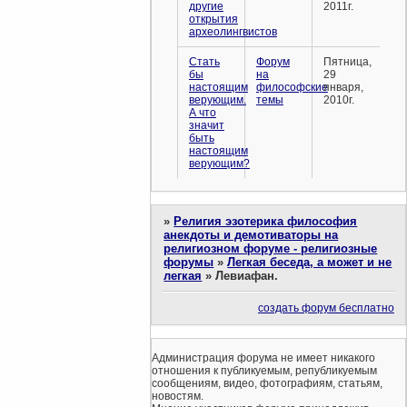
другие
2011г.
открытия
археолингвистов
Стать
Форум
Пятница,
бы
на
29
настоящим
философские
января,
верующим.
темы
2010г.
А что
значит
быть
настоящим
верующим?
»
Религия эзотерика философия
анекдоты и демотиваторы на
религиозном форуме - религиозные
форумы
»
Легкая беседа, а может и не
легкая
»
Левиафан.
создать форум бесплатно
Администрация форума не имеет никакого
отношения к публикуемым, републикуемым
сообщениям, видео, фотографиям, статьям,
новостям.