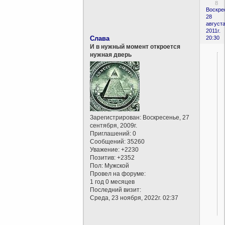
8
Воскре
28
августа
2011г.
Слава
20:30
И в нужный момент откроется
нужная дверь
Зарегистрирован
: Воскресенье, 27
сентября, 2009г.
Приглашений:
0
Сообщений:
35260
Уважение:
+2230
Позитив:
+2352
Пол:
Мужской
Провел на форуме:
1 год 0 месяцев
Последний визит:
Среда, 23 ноября, 2022г. 02:37