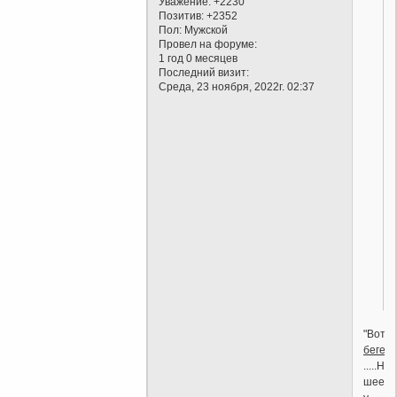
Уважение:
+2230
Позитив:
+2352
Пол:
Мужской
Провел на форуме:
1 год 0 месяцев
Последний визит:
Среда, 23 ноября, 2022г. 02:37
"Вот
бегем
.....На
шее