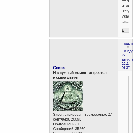
непре
измен
несущ
ужас,
страх..
0
Подели
10
Понеде
29
августа
2011г.
Слава
01:37
И в нужный момент откроется
нужная дверь
Зарегистрирован
: Воскресенье, 27
сентября, 2009г.
Приглашений:
0
Сообщений:
35260