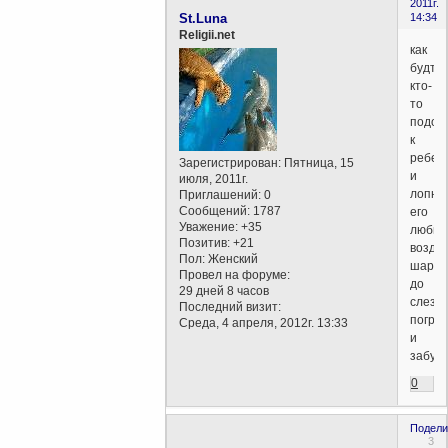
2011г.
St.Luna
14:34
Religii.net
как
будто
кто-
то
подош
к
ребен
Зарегистрирован
: Пятница, 15
и
июля, 2011г.
лопну
Приглашений:
0
Сообщений:
1787
его
Уважение:
+35
люби
Позитив:
+21
возду
Пол:
Женский
шарик
Провел на форуме:
до
29 дней 8 часов
слез.н
Последний визит:
погру
Среда, 4 апреля, 2012г. 13:33
и
забуд
0
Подели
3