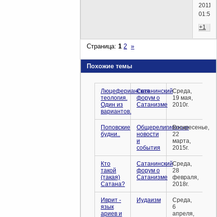
2011г.
01:55)
+1
Страница:
1
2
»
Похожие темы
Люцеферианская
Сатанинский
Среда,
теология.
форум о
19 мая,
Один из
Сатанизме
2010г.
вариантов.
Поповские
Общерелигиозные
Воскресенье,
будни..
новости
22
и
марта,
события
2015г.
Кто
Сатанинский
Среда,
такой
форум о
28
(такая)
Сатанизме
февраля,
Сатана?
2018г.
Иврит -
Иудаизм
Среда,
язык
6
ариев и
апреля,