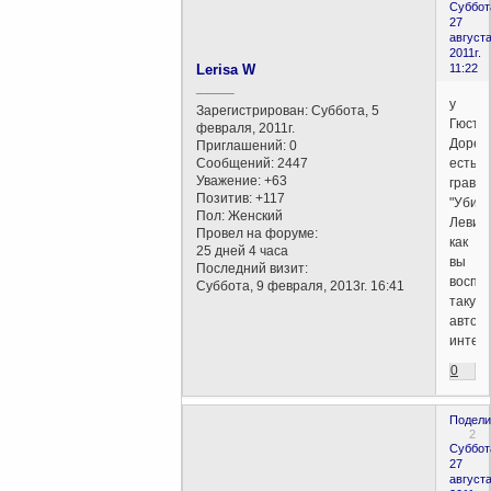
Суббот
27
августа
2011г.
Lerisa W
11:22
_____
у
Зарегистрирован
: Суббота, 5
Гюста
февраля, 2011г.
Доре
Приглашений:
0
Сообщений:
2447
есть
Уважение:
+63
гравю
Позитив:
+117
"Убий
Пол:
Женский
Левиа
Провел на форуме:
как
25 дней 4 часа
вы
Последний визит:
воспр
Суббота, 9 февраля, 2013г. 16:41
такую
автор
интер
0
Подели
2
Суббот
27
августа