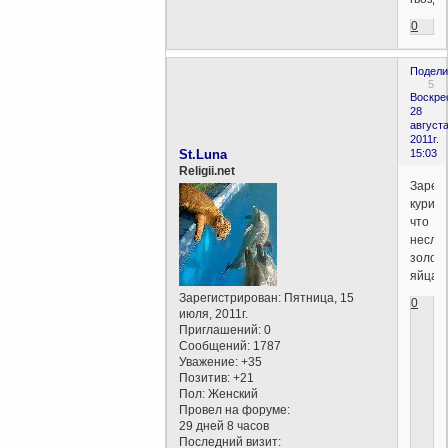
0
Подели
5
Воскре
28
августа
2011г.
St.Luna
15:03
Religii.net
Зарез
курицу
что
несла
золот
яйца.
Зарегистрирован
: Пятница, 15
0
июля, 2011г.
Приглашений:
0
Сообщений:
1787
Уважение:
+35
Позитив:
+21
Пол:
Женский
Провел на форуме:
29 дней 8 часов
Последний визит: