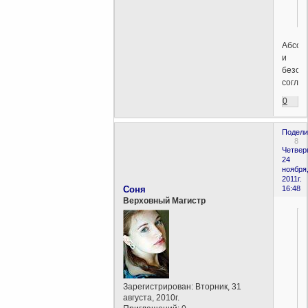
Абсол
и
безог
соглас
0
Подели
8
Четверг
24
ноября
2011г.
Соня
16:48
Верховный Магистр
Зарегистрирован
: Вторник, 31
августа, 2010г.