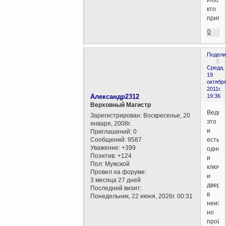
кто
прибав
0
Подели
3
Среда,
19
октября
2011г.
Александр2312
19:36
Верховный Магистр
Ведь
Зарегистрирован
: Воскресенье, 20
это
января, 2008г.
и
Приглашений:
0
Сообщений:
9587
есть
Уважение:
+399
однов
Позитив:
+124
и
Пол:
Мужской
ключ
Провел на форуме:
и
3 месяца 27 дней
дверь
Последний визит:
в
Понедельник, 22 июня, 2026г. 00:31
неизве
но
пройд