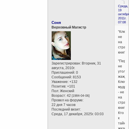
1
Среда,
19
октября
2011г.
Соня
07:08
Верховный Магистр
“Ключ 
не
на
стран
книг”
"Перг
Зарегистрирован
: Вторник, 31
не
августа, 2010г.
утоля
Приглашений:
0
жажд
Сообщений:
8153
Уважение:
+132
Ключ
Позитив:
+101
мудро
Пол:
Женский
- не
Возраст:
42
[1984-04-06]
на
Провел на форуме:
стран
22 дня 7 часов
книг
Последний визит:
Кто
Среда, 17 декабря, 2025г. 03:03
к
тайне
жизни