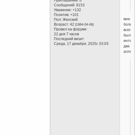
Приглашений:
0
Сообщений:
8153
Уважение:
+132
Позитив:
+101
мне
Пол:
Женский
Возраст:
42
больш
[1984-04-06]
Провел на форуме:
всего
22 дня 7 часов
было
Последний визит:
интер
Среда, 17 декабря, 2025г. 03:03
два
аспект