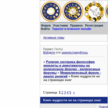
Форум
Участники
Правила
Регистрация
Войти
Таролог и психолог онлайн
Активные темы
Привет, Гость!
Войдите
или
зарегистрируйтесь
.
»
Религия эзотерика философия
анекдоты и демотиваторы на
религиозном форуме - религиозные
форумы
»
Межрелигиозный форум -
диалог религий
»
Ключ мудрости не
на страницах книг
Страница:
1
2
3
4
5
»
Ключ мудрости не на страницах книг
Подели