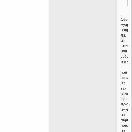
.
Обрет
мудрос
приро
ли,
из
книг
или
собст
размы
-
при
этом
не
так
важна.
Приоб
духов
имуще
на
первы
порах
не