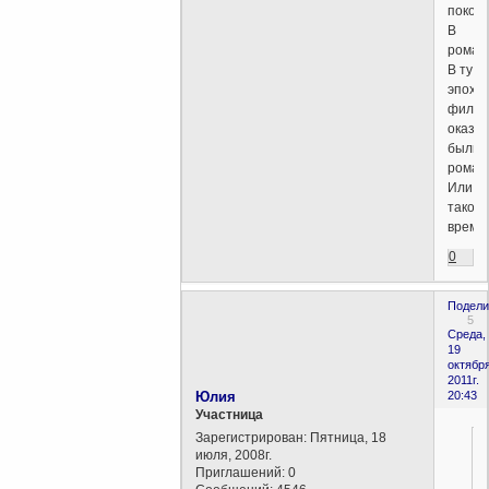
покоя.
В
роман
В ту
эпоху
фило
оказы
были
романт
Или,
такое
время
0
Подели
5
Среда,
19
октября
2011г.
Юлия
20:43
Участница
Зарегистрирован
: Пятница, 18
июля, 2008г.
Приглашений:
0