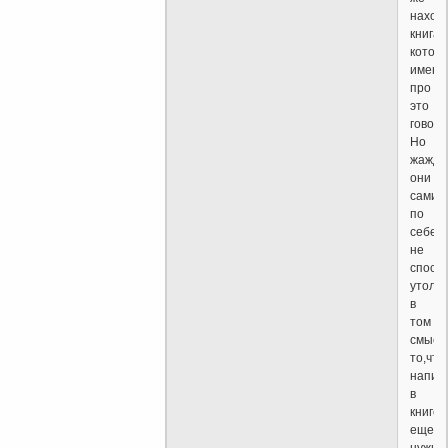
наход
книга,
котор
именн
про
это
говори
Но
жажду
они
сами
по
себе
не
спосо
утоли
в
том
смысл
то,что
напис
в
книге
еще