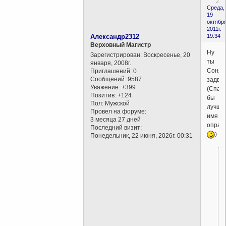
2
Среда,
19
октября
2011г.
Александр2312
19:34
Верховный Магистр
Ну
Зарегистрирован
: Воскресенье, 20
ты
января, 2008г.
Соня
Приглашений:
0
Сообщений:
9587
задви
Уважение:
+399
(Спал
Позитив:
+124
бы
Пол:
Мужской
лучше
Провел на форуме:
имя
3 месяца 27 дней
оправ
Последний визит:
)
Понедельник, 22 июня, 2026г. 00:31