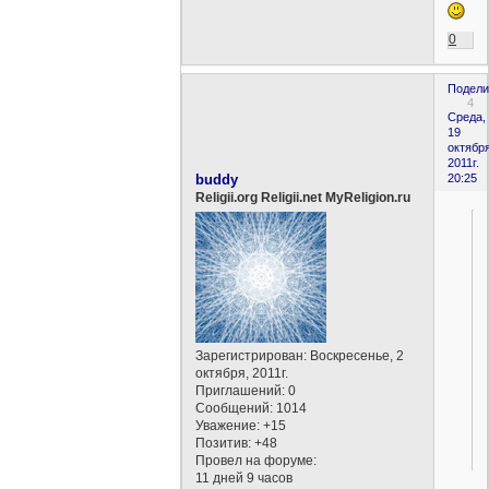
0
Подели
4
Среда,
19
октября
2011г.
buddy
20:25
Religii.org Religii.net MyReligion.ru
Зарегистрирован
: Воскресенье, 2
октября, 2011г.
Приглашений:
0
Сообщений:
1014
Уважение:
+15
Позитив:
+48
Провел на форуме:
11 дней 9 часов