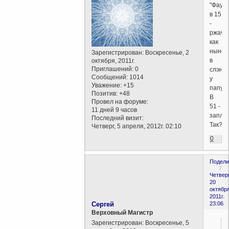
"Фауст
в 15
-
ржачн
как
ныне
Зарегистрирован
: Воскресенье, 2
в
октября, 2011г.
Приглашений:
0
слэнге
Сообщений:
1014
у
Уважение:
+15
папуас
Позитив:
+48
В
Провел на форуме:
51 -
11 дней 9 часов
заплак
Последний визит:
Так?
Четверг, 5 апреля, 2012г. 02:10
0
Подели
7
Четверг
20
октября
2011г.
Сергей
23:06
Верховный Магистр
Зарегистрирован
: Воскресенье, 5