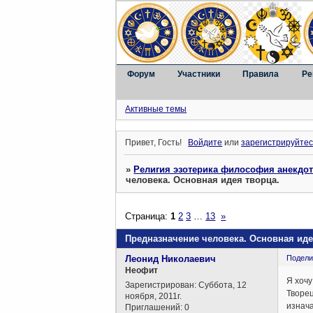
Форум
Участники
Правила
Ре
Активные темы
Привет, Гость!
Войдите
или
зарегистрируйтес
»
Религия эзотерика философия анекдо
человека. Основная идея творца.
Страница:
1
2
3
…
13
»
Предназначение человека. Основная иде
Леонид Николаевич
Подели
Неофит
Я хочу
Зарегистрирован
: Суббота, 12
Творец
ноября, 2011г.
изнач
Приглашений:
0