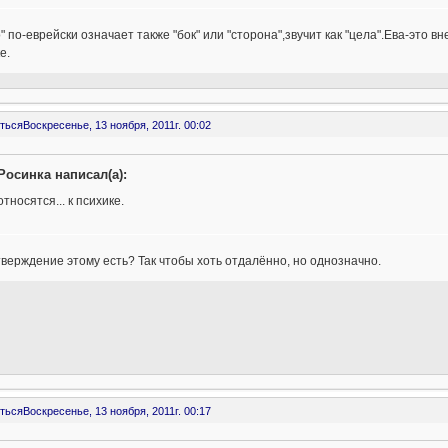
" по-еврейски означает также "бок" или "сторона",звучит как "цела".Ева-это 
е.
ться
Воскресенье, 13 ноября, 2011г. 00:02
Росинка написал(а):
относятся... к психике.
верждение этому есть? Так чтобы хоть отдалённо, но однозначно.
ться
Воскресенье, 13 ноября, 2011г. 00:17