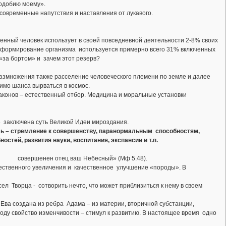
подобию моему».
 современные напутствия и наставления от лукавого.
менный человек использует в своей повседневной деятельности 2-8% своих
при формирование организма используется примерно всего 31% включенных
 «за бортом» и зачем этот резерв?
множения также расселение человеческого племени по земле и далее
мимо шанса вырваться в космос.
аконов – естественный отбор. Медицина и моральные установки
» заключена суть Великой Идеи мироздания.
Цель – стремление к совершенству, паранормальным способностям,
остей, развития науки, воспитания, экспансии и т.п.
к совершенен отец ваш Небесный» (Мф 5.48).
чественного увеличения и качественное улучшение «породы». В
сел Творца - сотворить нечто, что может приблизиться к нему в своем
а. Ева создана из ребра Адама – из материи, вторичной субстанции,
оду свойство изменчивости – стимул к развитию. В настоящее время одно