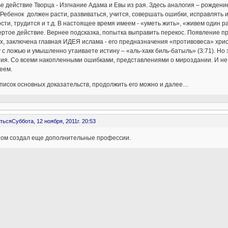
ье действие Творца - Изгнание Адама и Евы из рая. Здесь аналогия – рожден
 Ребенок должен расти, развиваться, учится, совершать ошибки, исправлять 
сти, трудится и т.д. В настоящее время имеем - «уметь жить», «живем один раз
ертое действие. Вернее подсказка, попытка выправить перекос. Появление п
х, заключена главная ИДЕЯ ислама - его предназначения «противовеса» хрис
 с ложью и умышленно утаиваете истину – «аль-хакк биль-батыль» (3:71). Н
ия. Со всеми накопленными ошибками, представлениями о мироздании. И не 
еем.
писок основных доказательств, продолжить его можно и далее…
ться
Суббота, 12 ноября, 2011г. 20:53
том создал еще дополнительные профессии.