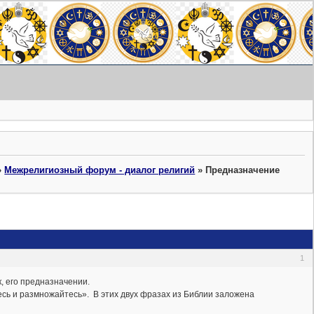
»
Межрелигиозный форум - диалог религий
»
Предназначение
1
к, его предназначении.
есь и размножайтесь». В этих двух фразах из Библии заложена