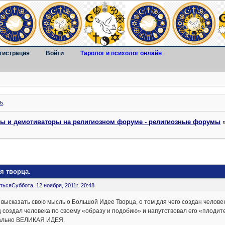
гистрация
Войти
Таролог и психолог онлайн
ь
.
ты и демотиваторы на религиозном форуме - религиозные форумы
я творца.
ться
Суббота, 12 ноября, 2011г. 20:48
 высказать свою мысль о Большой Идее Творца, о том для чего создан челове
 создал человека по своему «образу и подобию» и напутствовал его «плодит
ально ВЕЛИКАЯ ИДЕЯ.