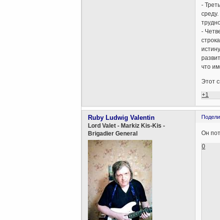
- Трет
среду.
трудно
- Четв
строка
истину
развит
что им
Этот с
+1
Ruby Ludwig Valentin
Подели
Lord Valet - Markiz Kis-Kis -
Он по
Brigadier General
0