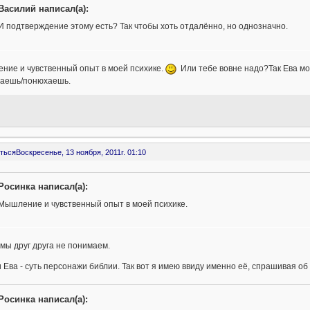
Василий написал(а):
И подтверждение этому есть? Так чтобы хоть отдалённо, но однозначно.
ние и чувственный опыт в моей психике.
Или тебе вовне надо?Так Ева мо
гаешь/понюхаешь.
ться
Воскресенье, 13 ноября, 2011г. 01:10
Росинка написал(а):
Мышление и чувственный опыт в моей психике.
мы друг друга не понимаем.
 Ева - суть персонажи библии. Так вот я имею ввиду именно её, спрашивая о
Росинка написал(а):