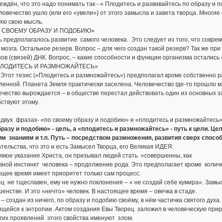
дён, что это надо понимать так - « Плодитесь и развивайтесь по образу и 
чество ушло (или его «увели») от этого замысла и завета творца. Многие
яю свою мысль.
О СВОЕМУ ОБРАЗУ И ПОДОБИЮ»
предполагалось развитие самого человека. Это следует из того, что совре
 мозга. Остальное резерв. Вопрос – для чего создан такой резерв? Так же 
ов (связей) ДНК. Вопрос, – какие способности и функции организма остались
ПЛОДИТЕСЬ И РАЗМНОЖАЙТЕСЬ»
тезис («Плодитесь и размножайтесь») предполагал кроме собственно раз
ленной. Планета Земля практически заселена. Человечество где-то прошло 
чество вырождается – в обществе перестал действовать один из основных з
ствуют этому.
 двух фразах- «по своему образу и подобию» и «плодитесь и размножайтесь
бразу и подобию» - цель, а «плодитесь и размножайтесь» - путь к цели. 
 знаниям и т.п. Путь – посредством размножения, развития сверх способн
тельства, что это и есть Замысел Творца, его Великая ИДЕЯ:
мое указание Христа, он призывал людей стать «совершенны, ка
вной инстинкт человека – продолжение рода. Это предполагает кроме коли
ящее время имеет приоритет только сам процесс.
ец не тщеславен, ему не нужно поклонения – « не создай себе кумира». Замы
енстве. И это «нечто» человек. В настоящее время – овечка в стаде.
 – создан из ничего, по образу и подобию своёму, в нём частичка святого дух
щейся к энтропии. Актом создания Евы Творец заложил в человеческую прир
гих проявлений этого свойства именуют злом.