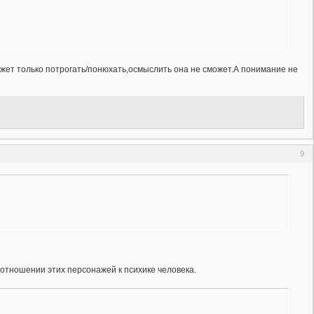
жет только потрогать/понюхать,осмыслить она не сможет.А понимание не
9
б отношении этих персонажей к психике человека.