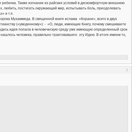
ие ребенка. Также изгнание из райских условий в дискомфортную внешнюю
их, любить, постигать окружающий мир, испытывать боль, преодолевать
» и т.п.
ророка Мухаммеда. В священной книге ислама «Коране», всего в двух
тианству («уведенному»): - «О, люди, имеющие Книгу, почему смешиваете
о здесь идея попала в человеческую среду уже имеющую определенный срок
нашлось человека, правильно трактовавшего эту Идею. В итоге имеем то,
2