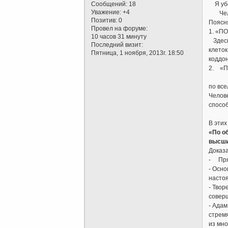
Сообщений:
18
Я убеж
Уважение:
+4
Челове
Позитив:
0
Поясн
Провел на форуме:
1. «П
10 часов 31 минуту
Здесь 
Последний визит:
клеток
Пятница, 1 ноября, 2013г. 18:50
коддон
2. «
Этот 
по все
Челове
способ
В этих
«По о
высшим
Доказа
- Пря
- Осно
насто
- Твор
соверш
- Адам
стремя
из мно