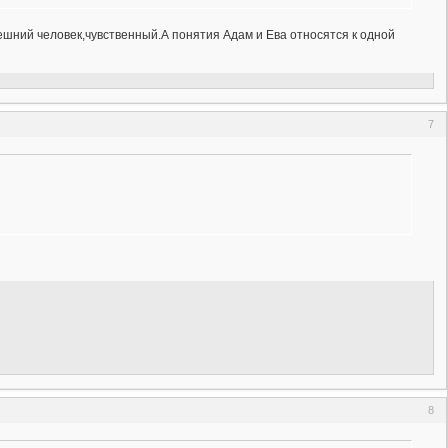
внешний человек,чувственный.А понятия Адам и Ева относятся к одной
7
8