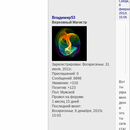
Среда,
8
феврал
2012г.
Владимир53
15:06
Верховный Магистр
Зарегистрирован
: Воскресенье, 31
июля, 2011г.
Приглашений:
0
Сообщений:
8896
Вот
Уважение:
+216
ты
Позитив:
+123
украл
Пол:
Мужской
Провел на форуме:
много
1 месяц 15 дней
денег
Последний визит:
и
Воскресенье, 6 декабря, 2015г.
что
15:03
ты
сильн
стал?