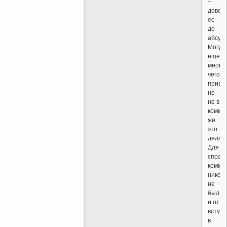
–
довед
ее
до
абсурд
Могу
еще
много,
чего
привес
но
не в
комме
же
это
делать
Для
справк
комму
никогд
не
был
и от
вступ
в