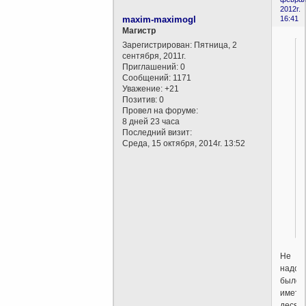
2012г.
maxim-maximogl
16:41
Магистр
Зарегистрирован
: Пятница, 2
сентября, 2011г.
Приглашений:
0
Сообщений:
1171
Уважение:
+21
Позитив:
0
Провел на форуме:
8 дней 23 часа
Последний визит:
Среда, 15 октября, 2014г. 13:52
Не
надо
было
иметь
десят