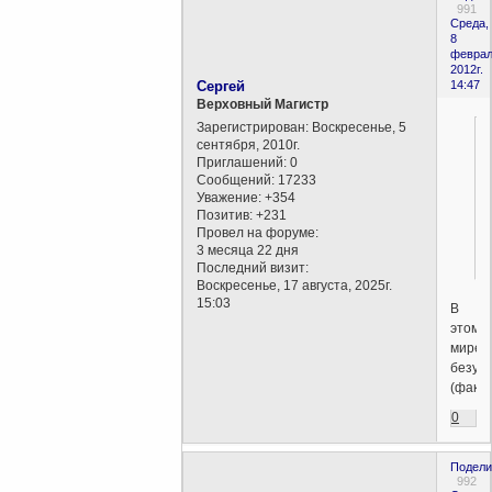
991
Среда,
8
феврал
2012г.
Сергей
14:47
Верховный Магистр
Зарегистрирован
: Воскресенье, 5
сентября, 2010г.
Приглашений:
0
Сообщений:
17233
Уважение:
+354
Позитив:
+231
Провел на форуме:
3 месяца 22 дня
Последний визит:
Воскресенье, 17 августа, 2025г.
15:03
В
этом
мире-
безусл
(факт)
0
Подели
992