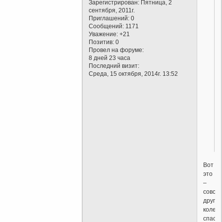
Зарегистрирован
: Пятница, 2
сентября, 2011г.
Приглашений:
0
Сообщений:
1171
Уважение:
+21
Позитив:
0
Провел на форуме:
8 дней 23 часа
Последний визит:
Среда, 15 октября, 2014г. 13:52
Вот
это
–
совсе
другой
коленк
спаси