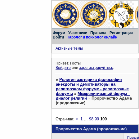
Форум
Участники
Правила
Регистрация
Войти
Таролог и психолог онлайн
Активные темы
Привет, Гость!
Войдите
или
зарегистрируйтесь
.
»
Религия эзотерика философия
анекдоты и демотиваторы на
религиозном форуме - религиозные
форумы
»
Межрелигиозный форум -
диалог религий
»
Пророчество Адама
(продолжение)
Страница:
«
1
…
98
99
100
Пророчество Адама (продолжение)
Подели