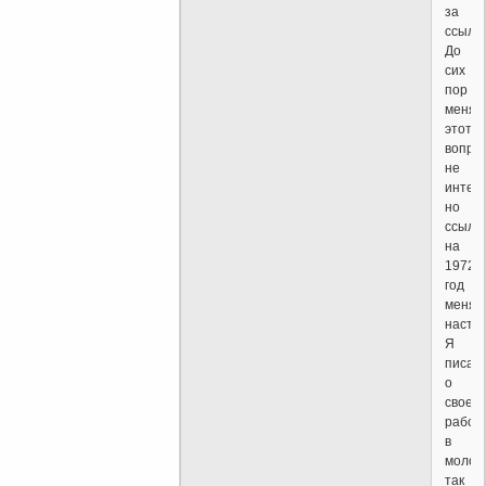
за
ссылку
До
сих
пор
меня
этот
вопро
не
интер
но
ссылк
на
1972
год
меня
насто
Я
писал
о
своей
работ
в
молод
так