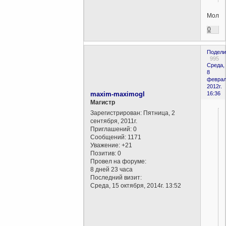
Молод
0
Подели
995
Среда,
8
феврал
2012г.
maxim-maximogl
16:36
Магистр
Зарегистрирован
: Пятница, 2
сентября, 2011г.
Приглашений:
0
Сообщений:
1171
Уважение:
+21
Позитив:
0
Провел на форуме:
8 дней 23 часа
Последний визит:
Среда, 15 октября, 2014г. 13:52