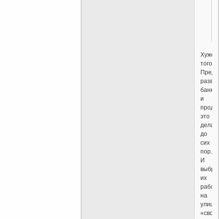
Хуже
того!
Предп
разва
банкр
и
продо
это
делат
до
сих
пор.
И
выбра
их
работ
на
улицу
«своб