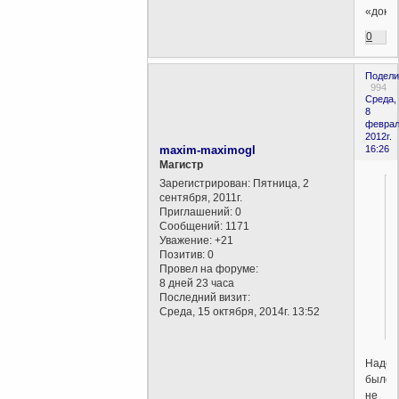
«доку
0
Подели
994
Среда,
8
феврал
2012г.
maxim-maximogl
16:26
Магистр
Зарегистрирован
: Пятница, 2
сентября, 2011г.
Приглашений:
0
Сообщений:
1171
Уважение:
+21
Позитив:
0
Провел на форуме:
8 дней 23 часа
Последний визит:
Среда, 15 октября, 2014г. 13:52
Надею
было
не