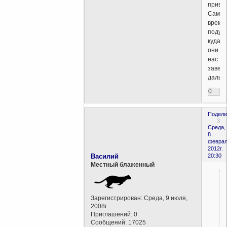
приве
Самое
время
подума
куда
они
нас
завед
дальш
0
Подели
3
Среда,
8
феврал
2012г.
Василий
20:30
Местный блаженный
Зарегистрирован
: Среда, 9 июля,
2008г.
Приглашений:
0
Сообщений:
17025