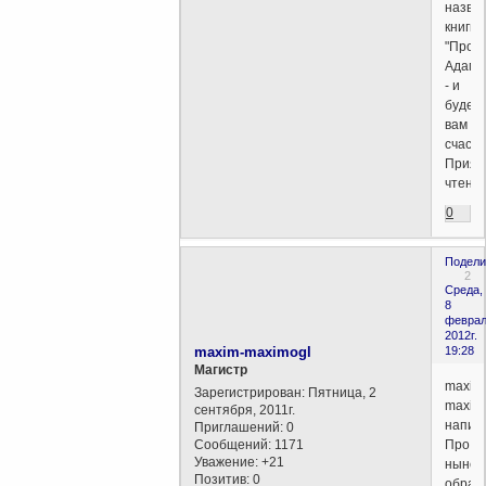
назва
книги:
"Прор
Адама
- и
будет
вам
счасть
Прият
чтения
0
Подели
2
Среда,
8
феврал
2012г.
maxim-maximogl
19:28
Магистр
maxim
Зарегистрирован
: Пятница, 2
maxim
сентября, 2011г.
написа
Приглашений:
0
Сообщений:
1171
Про
Уважение:
+21
ныне
Позитив:
0
образ