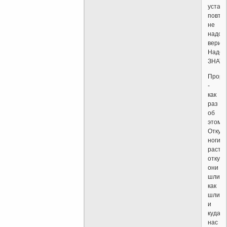
устаю
повтор
не
надо
верить
Надо
ЗНАТЬ
Проро
-
как
раз
об
этом.
Откуд
ноги
растут
откуда
они
шли,
как
шли
и
куда
нас