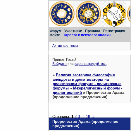
Форум
Участники
Правила
Регистрация
Войти
Таролог и психолог онлайн
Активные темы
Привет, Гость!
Войдите
или
зарегистрируйтесь
.
»
Религия эзотерика философия
анекдоты и демотиваторы на
религиозном форуме - религиозные
форумы
»
Межрелигиозный форум -
диалог религий
»
Пророчество Адама
(продолжение продолжения)
Страница:
1
2
3
…
18
»
Пророчество Адама (продолжение
продолжения)