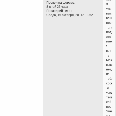
Провел на форуме:
я
8 дней 23 часа
уже
Последний визит:
высказ
Среда, 15 октября, 2014г. 13:52
ваш
приме
только
подтв
это
мнен
Я
вот
тут
Макси
выше
недав
из
трёх
сосен
и
увиде
твой
сей
пост.
Умный