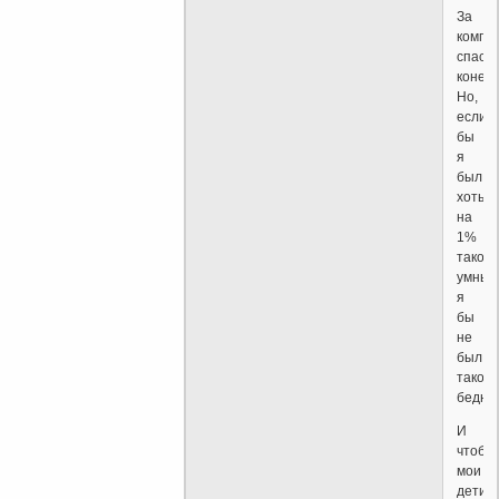
За
компл
спасиб
конечн
Но,
если
бы
я
был
хоть
на
1%
такой
умный
я
бы
не
был
такой
бедны
И
чтобы
мои
дети