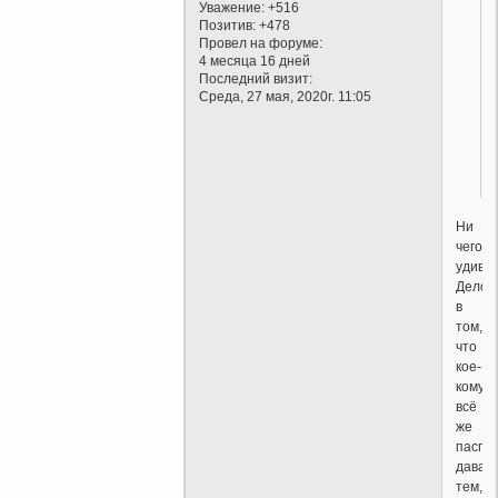
Уважение:
+516
Позитив:
+478
Провел на форуме:
4 месяца 16 дней
Последний визит:
Среда, 27 мая, 2020г. 11:05
Ни
чего
удивит
Дело
в
том,
что
кое-
кому
всё
же
паспо
давали
тем,