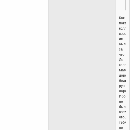
Как
показ
коллек
воева
им
было
за
что.
До
коллек
Мама
дорога
бедны
русски
народ!
Ибо
не
было
време
чтобы
тебя
не