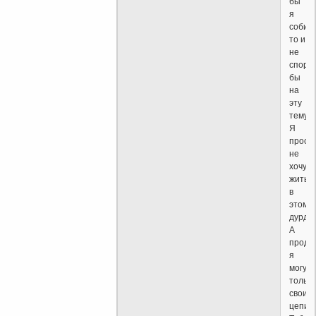
бы
я
собир
то и
не
спори
бы
на
эту
тему.
Я
прост
не
хочу
жить
в
этом
дурдо
А
прода
я
могу
только
свои
цепи.