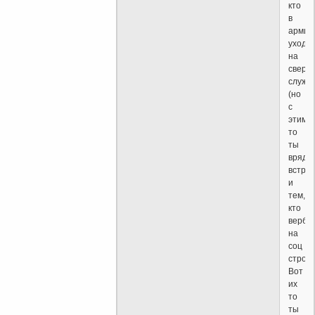
кто
в
армию
уходи
на
сверх
служб
(но
с
этими
то
ты
врядл
встреч
и
тем,
кто
вербо
на
соц
стройк
Вот
их
то
ты