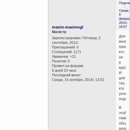
Подели
1
Среда,
8
феврал
2012г.
maxim-maximogl
18:57
Магистр
Для
Зарегистрирован
: Пятница, 2
вновь
сентября, 2011г.
присо
Приглашений:
0
Сообщений:
1171
кто
Уважение:
+21
не
Позитив:
0
в
Провел на форуме:
курсе..
8 дней 23 часа
И
Последний визит:
для
Среда, 15 октября, 2014г. 13:52
тех,
кто
успел
подза
В
этой
теме
обсуж
релис