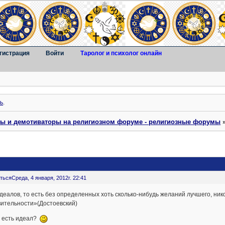
гистрация
Войти
Таролог и психолог онлайн
ь
.
ты и демотиваторы на религиозном форуме - религиозные форумы
ться
Среда, 4 января, 2012г. 22:41
деалов, то есть без определенных хоть сколько-нибудь желаний лучшего, ник
вительности»(Достоевский)
с есть идеал?