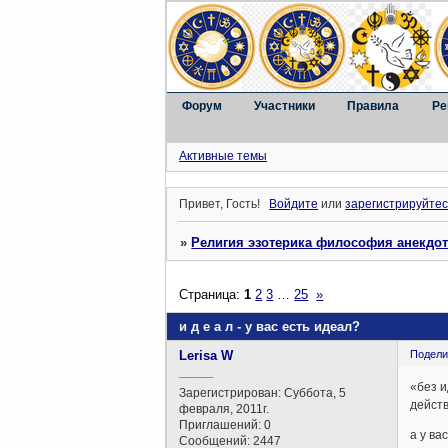
Форум
Участники
Правила
Ре
Активные темы
Привет, Гость!
Войдите
или
зарегистрируйтес
»
Религия эзотерика философия анекдо
Страница:
1
2
3
…
25
»
и д е а л - у вас есть идеал?
Lerisa W
Подели
_____
«без и
Зарегистрирован
: Суббота, 5
дейст
февраля, 2011г.
Приглашений:
0
а у ва
Сообщений:
2447