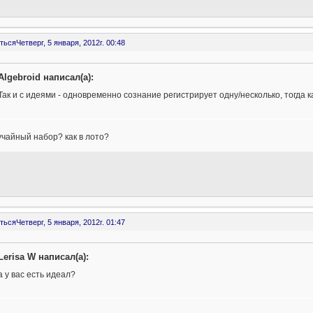
ться
Четверг, 5 января, 2012г. 00:48
Algebroid написал(а):
Так и с идеями - одновременно сознание регистрирует одну/несколько, тогда 
лучайный набор? как в лото?
ться
Четверг, 5 января, 2012г. 01:47
Lerisa W написал(а):
а у вас есть идеал?