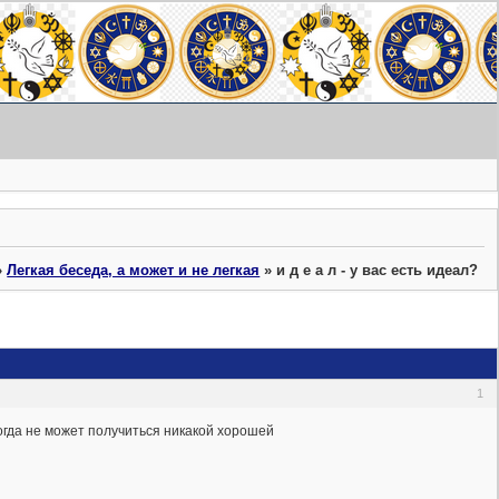
»
Легкая беседа, а может и не легкая
»
и д е а л - у вас есть идеал?
1
огда не может получиться никакой хорошей