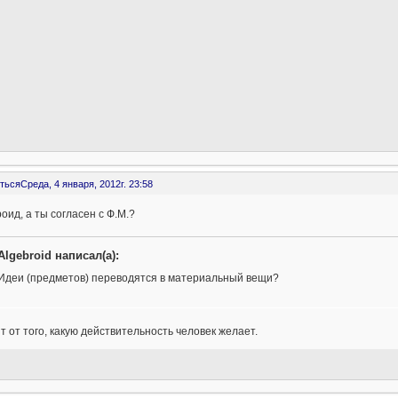
ться
Среда, 4 января, 2012г. 23:58
оид, а ты согласен с Ф.М.?
Algebroid написал(а):
Идеи (предметов) переводятся в материальный вещи?
т от того, какую действительность человек желает.