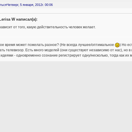
ться
Четверг, 5 января, 2012г. 00:06
Lerisa W написал(а):
зависит от того, какую действительность человек желает.
ное время может пожелать разное? (Не всегда лучшее/оптимальное
) Но е
ть телевизор. Есть много моделей (они существуют независимо от нас), но в
с идеями - одновременно сознание регистрирует одну/несколько, тогда как их