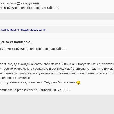
нет ни того))) ни другого))).
бя какой идеал или это "военная тайна"?
ться
Четверг, 5 января, 2012г. 02:48
Lerisa W написал(а):
а у тебя какой идеал или это "военная тайна"?
в много, для каждой области свой может быть, и они могут меняться, так как
к идея того, что можно сделать или достичь, и действительно - сделать или д
 чего можно отталкиваться, уже для достижения иного качественного шага и то
делениях запутался...
м, штука полезная, согласен с Фёдором Михалычем
ктировано prah (Четверг, 5 января, 2012г. 05:16)