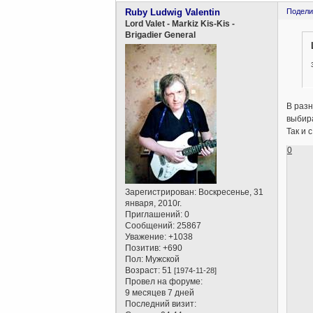
Ruby Ludwig Valentin
Подели
Lord Valet - Markiz Kis-Kis -
Brigadier General
В раз
выбира
Так и 
0
Зарегистрирован
: Воскресенье, 31
января, 2010г.
Приглашений:
0
Сообщений:
25867
Уважение:
+1038
Позитив:
+690
Пол:
Мужской
Возраст:
51
[1974-11-28]
Провел на форуме:
9 месяцев 7 дней
Последний визит: