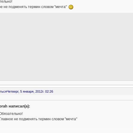
тельно!
ое не подменять термин словом "мечта"
ться
Четверг, 5 января, 2012г. 02:26
prah написал(а):
Обязательно!
Главное не подменять термин словом "мечта"