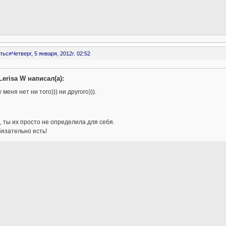
ться
Четверг, 5 января, 2012г. 02:52
Lerisa W написал(а):
у меня нет ни того))) ни другого))).
 ты их просто не определила для себя.
язательно есть!