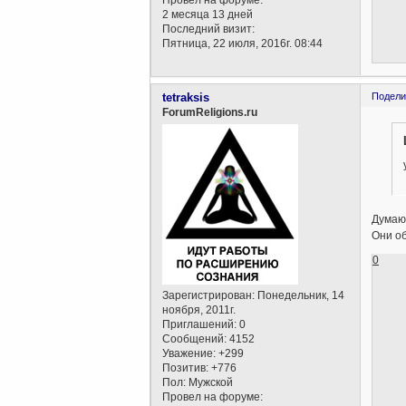
Провел на форуме:
2 месяца 13 дней
Последний визит:
Пятница, 22 июля, 2016г. 08:44
tetraksis
Подели
ForumReligions.ru
Думаю,
Они об
0
Зарегистрирован
: Понедельник, 14
ноября, 2011г.
Приглашений:
0
Сообщений:
4152
Уважение:
+299
Позитив:
+776
Пол:
Мужской
Провел на форуме: