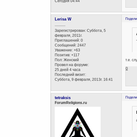
Сегодня 04:44
Lerisa W
Подели
_____
Зарегистрирован
: Суббота, 5
февраля, 2011г.
Приглашений:
0
Сообщений:
2447
Уважение:
+63
Позитив:
+117
Пол:
Женский
т.е. с
Провел на форуме:
0
25 дней 4 часа
Последний визит:
Суббота, 9 февраля, 2013г. 16:41
tetraksis
Подели
ForumReligions.ru