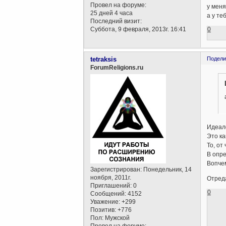
Провел на форуме:
у меня 
25 дней 4 часа
а у те
Последний визит:
0
Суббота, 9 февраля, 2013г. 16:41
tetraksis
Подели
ForumReligions.ru
Идеало
Это ка
То, от
В опре
Вопче
Зарегистрирован
: Понедельник, 14
ноября, 2011г.
Отреда
Приглашений:
0
0
Сообщений:
4152
Уважение:
+299
Позитив:
+776
Пол:
Мужской