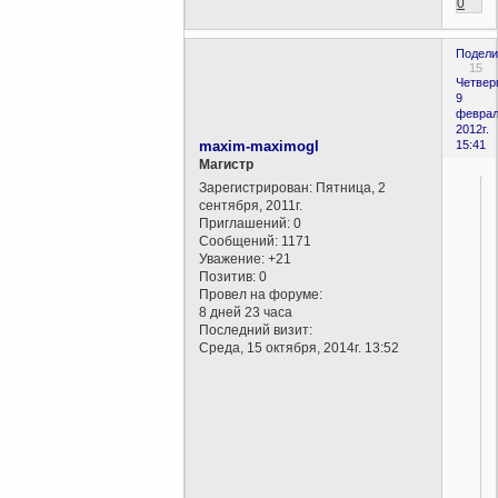
0
Подели
15
Четверг
9
феврал
2012г.
maxim-maximogl
15:41
Магистр
Зарегистрирован
: Пятница, 2
сентября, 2011г.
Приглашений:
0
Сообщений:
1171
Уважение:
+21
Позитив:
0
Провел на форуме:
8 дней 23 часа
Последний визит:
Среда, 15 октября, 2014г. 13:52