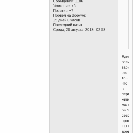
Сообщений:
1186
Уважение:
+3
Позитив:
+7
Провел на форуме:
15 дней 0 часов
Последний визит:
Среда, 28 августа, 2013г. 02:58
Единс
возмо
вариа
это
то -
что
в
перву
живую
малек
была
свёрн
прогр
ГЕНО
древа