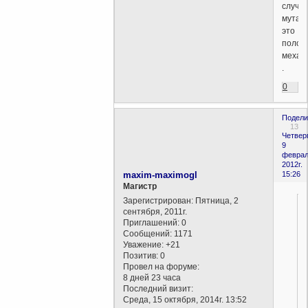
случа
мутац
это
полом
механ
.
0
Подели
13
Четверг
9
феврал
2012г.
maxim-maximogl
15:26
Магистр
Зарегистрирован
: Пятница, 2
сентября, 2011г.
Приглашений:
0
Сообщений:
1171
Уважение:
+21
Позитив:
0
Провел на форуме:
8 дней 23 часа
Последний визит:
Среда, 15 октября, 2014г. 13:52