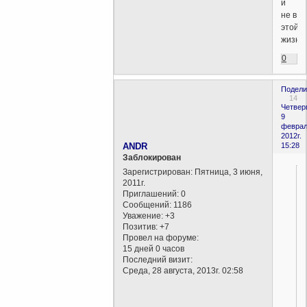
и
не в
этой
жизн
0
Подели
14
Четверг
9
феврал
2012г.
ANDR
15:28
Заблокирован
Зарегистрирован
: Пятница, 3 июня,
2011г.
Приглашений:
0
Сообщений:
1186
Уважение:
+3
Позитив:
+7
Провел на форуме:
15 дней 0 часов
Последний визит:
Среда, 28 августа, 2013г. 02:58