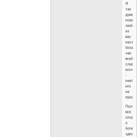
Я
так
думаю
покаж
любом
из
вас
насто
бога,
«во
всей
славе
его»
-
никто
его
не
призна
Поэто
все
споры
о
боге
здесь,