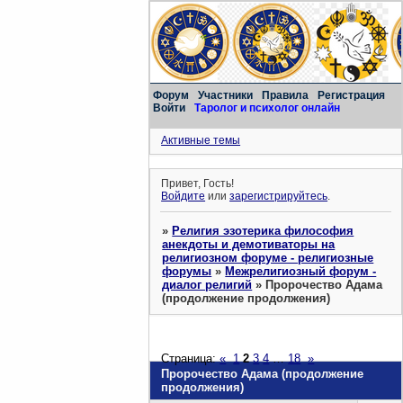
Форум
Участники
Правила
Регистрация
Войти
Таролог и психолог онлайн
Активные темы
Привет, Гость!
Войдите
или
зарегистрируйтесь
.
»
Религия эзотерика философия
анекдоты и демотиваторы на
религиозном форуме - религиозные
форумы
»
Межрелигиозный форум -
диалог религий
»
Пророчество Адама
(продолжение продолжения)
Страница:
«
1
2
3
4
…
18
»
Пророчество Адама (продолжение
продолжения)