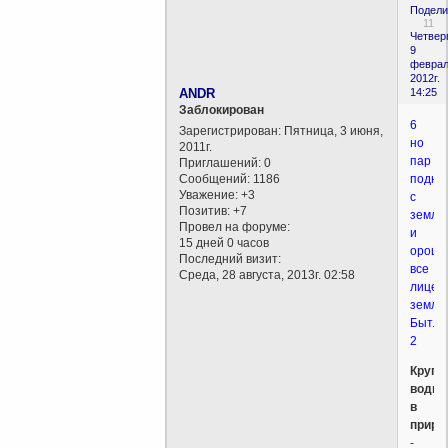
Подели
11
Четверг
9
феврал
2012г.
ANDR
14:25
Заблокирован
6
Зарегистрирован
: Пятница, 3 июня,
но
2011г.
пар
Приглашений:
0
Сообщений:
1186
подни
Уважение:
+3
с
Позитив:
+7
земли
Провел на форуме:
и
15 дней 0 часов
ороша
Последний визит:
все
Среда, 28 августа, 2013г. 02:58
лице
земли
Быт.
2
Круго
воды
в
приро
-