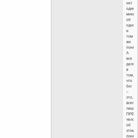
нет
одина
мнени
об
одном
и
том
же
понят
А
все
дело
в
том,
что
бог
–
это,
всего
лишь,
ПРЕД
челов
об
этом
понят