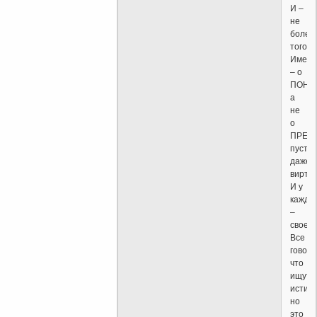
И –
не
более
того.
Именн
– о
ПОНЯ
а
не
о
ПРЕД
пусть
даже
вирту
И у
каждо
–
свое.
Все
говоря
что
ищут
истину
но
это