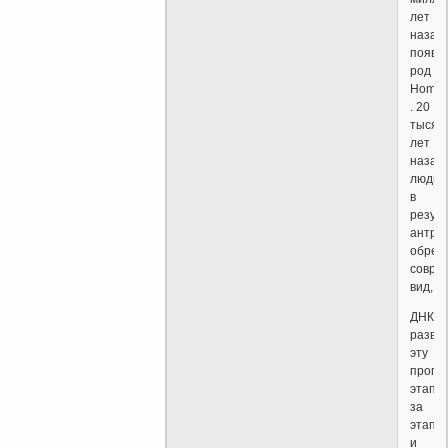
лет
назад
появи
род
Homo,
. 20
тысяч
лет
назад
люди
в
резул
антро
обрел
совре
вид,
ДНК
развё
эту
прогр
этап
за
этапом
и