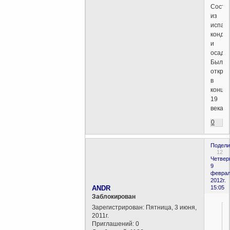
Состо
из
испар
конде
и
осадко
Был
откры
в
конце
19
века.
0
Подели
12
Четверг
9
феврал
2012г.
ANDR
15:05
Заблокирован
Зарегистрирован
: Пятница, 3 июня,
2011г.
Приглашений:
0