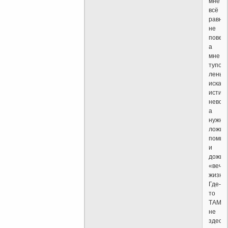
мне
всё
равно
не
повер
а
мне
тупо
лень
искать
истин
невоз
а
нужно
ложит
помир
и
дожид
«вечн
жизни.
Где-
то
ТАМ,
не
здесь