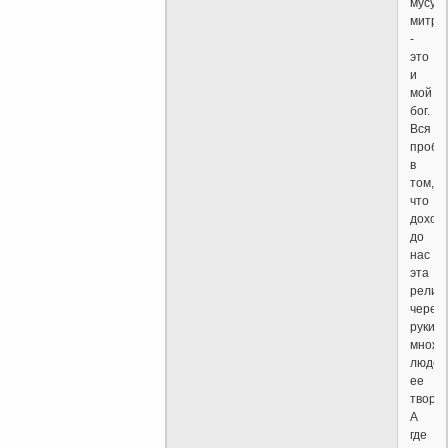
мусул
митра
-
это
и
мой
бог.
Вся
пробл
в
том,
что
доход
до
нас
эта
религ
через
руки
множе
людей
ее
твори
А
где