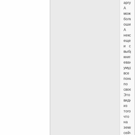
аргум
А
может,
больш
ошиба
А
некот
еще
и с
выбра
книга
еванг
умудр
все
поним
по
своему
Это
видно
из
того,
что
на
земле
сейча