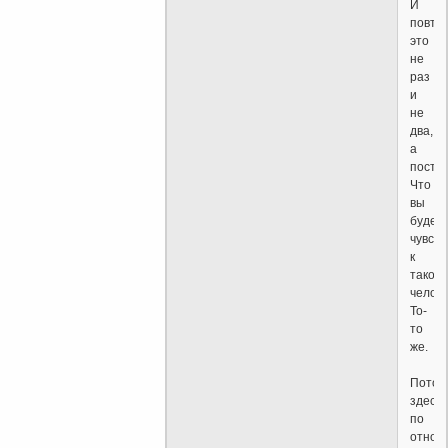
И
повто
это
не
раз
и
не
два,
а
посто
Что
вы
будет
чувств
к
таком
челов
То-
то
же.
Потом
здесь
по
отнош