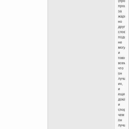
(прош
проще
за
жаргон
но
другог
слова
подоб
не
могу)
и
говори
всем,
что
он
лучше
их,
и
еще
доказ
и
спорит
чем
он
лучше