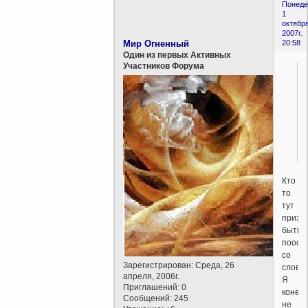
Понеде
1
октября
2007г.
Мир Огненный
20:58
Один из первых Активных
Участников Форума
Кто
то
тут
призы
быть
поост
со
Зарегистрирован
: Среда, 26
слова
апреля, 2006г.
Я
Приглашений:
0
конеч
Сообщений:
245
не