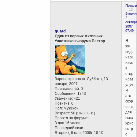
Подели
13
Вторни
2
октября
2007г.
guard
07:49
Один из первых Активных
Я
Участников Форума Пастор
же
видел
наобор
измен
в
сторо
Зарегистрирован
: Суббота, 13
нравс
января, 2007г.
улучш
Приглашений:
0
И
Сообщений:
1343
это
Уважение:
+21
скоре
Позитив:
0
прави
Пол:
Мужской
для
Возраст:
50
[1976-05-11]
всех
Провел на форуме:
3 дня 16 часов
христи
Последний визит:
встре
Вторник, 6 мая, 2008г. 18:10
с