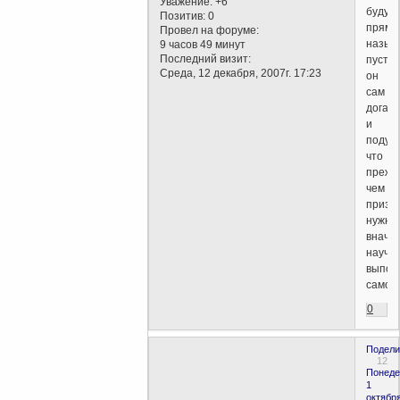
Уважение:
+6
буду
Позитив:
0
прямо
Провел на форуме:
называ
9 часов 49 минут
Последний визит:
пусть
Среда, 12 декабря, 2007г. 17:23
он
сам
догад
и
подума
что
прежд
чем
призы
нужно
внача
научи
выпол
самому
0
Подели
12
Понеде
1
октября