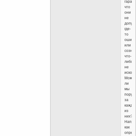
гарант
что
они
не
допус
где-
то
ошибк
или
созна
что-
либо
не
исков
Може
ли
мы
поруч
за
каждо
из
них?
Напри
как
опред