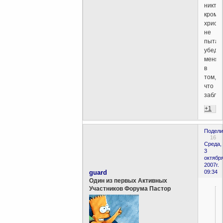
никто,
кроме
христ
не
пытал
убеди
меня
в
том,
что
заблу
+1
Подели
16
Среда,
3
октября
2007г.
guard
09:34
Один из первых Активных
Участников Форума Пастор