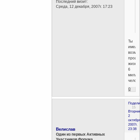
Последний визит:
Среда, 12 декабря, 2007г. 17:23
Ты
имел
возмо
проан
жизнь
6
милли
челов
0
Подели
15
Вторни
2
октября
2007г.
Велислав
23:38
Один из первых Активных
Участников Форума