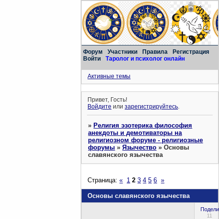
Форум
Участники
Правила
Регистрация
Войти
Таролог и психолог онлайн
Активные темы
Привет, Гость!
Войдите
или
зарегистрируйтесь
.
»
Религия эзотерика философия
анекдоты и демотиваторы на
религиозном форуме - религиозные
форумы
»
Язычество
»
Основы
славянского язычества
Страница:
«
1
2
3
4
5
6
»
Основы славянского язычества
Подели
11