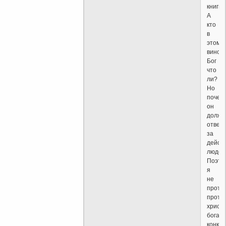
книги?
А
кто
в
этом
винов
Бог
что
ли?
Но
почем
он
долже
отвеч
за
дейст
людей
Поэто
я
не
проте
проти
христи
бога
конкре