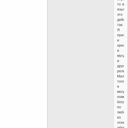
то в
языче
это
дейст
так.
Я
призн
и
христ
и
мусул
и
другие
религи
Мало
того,
я
могу
помол
богу
по
любом
из
этих
обряд