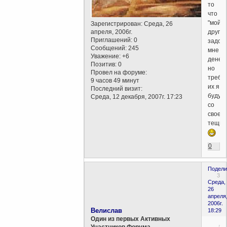
то
что
"мой
Зарегистрирован
: Среда, 26
друг
апреля, 2006г.
Приглашений:
0
задол
Сообщений:
245
мне
Уважение:
+6
денег,
Позитив:
0
но
Провел на форуме:
требо
9 часов 49 минут
их я
Последний визит:
буду
Среда, 12 декабря, 2007г. 17:23
со
своей
тещи"
0
Подели
3
Среда,
26
апреля
2006г.
Велислав
18:29
Один из первых Активных