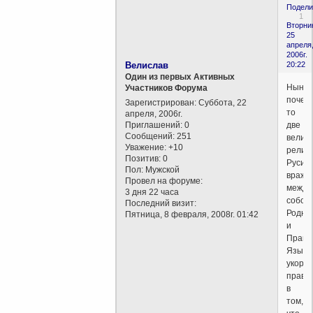
Подели
1
Вторни
25
апреля
2006г.
Велислав
20:22
Один из первых Активных
Ныне
Участников Форума
почем
Зарегистрирован
: Суббота, 22
то
апреля, 2006г.
Приглашений:
0
две
Сообщений:
251
велик
Уважение:
+10
религ
Позитив:
0
Руси
Пол:
Мужской
вражд
Провел на форуме:
между
3 дня 22 часа
собой:
Последний визит:
Родно
Пятница, 8 февраля, 2008г. 01:42
и
Право
Язычн
укоря
право
в
том,