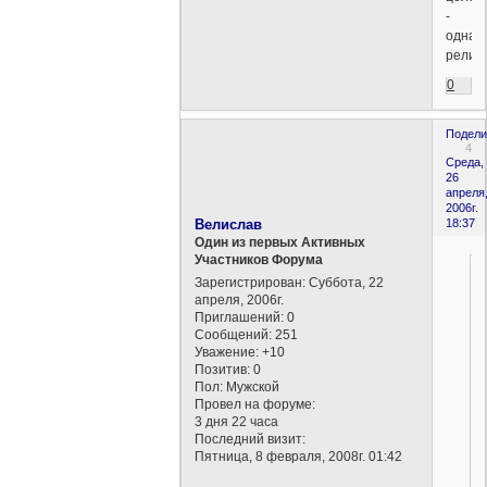
-
одна
религи
0
Подели
4
Среда,
26
апреля
2006г.
Велислав
18:37
Один из первых Активных
Участников Форума
Зарегистрирован
: Суббота, 22
апреля, 2006г.
Приглашений:
0
.
Сообщений:
251
Уважение:
+10
Позитив:
0
Пол:
Мужской
Провел на форуме:
3 дня 22 часа
Последний визит:
Пятница, 8 февраля, 2008г. 01:42