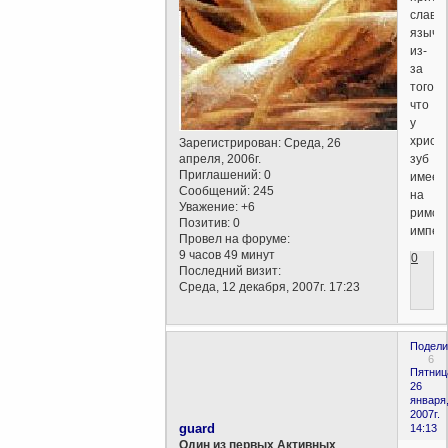
славян
язычн
из-
за
того
что
у
христ
Зарегистрирован
: Среда, 26
зуб
апреля, 2006г.
Приглашений:
0
имеет
Сообщений:
245
на
Уважение:
+6
римск
Позитив:
0
импер
Провел на форуме:
9 часов 49 минут
0
Последний визит:
Среда, 12 декабря, 2007г. 17:23
Подели
6
Пятниц
26
января
2007г.
guard
14:13
Один из первых Активных