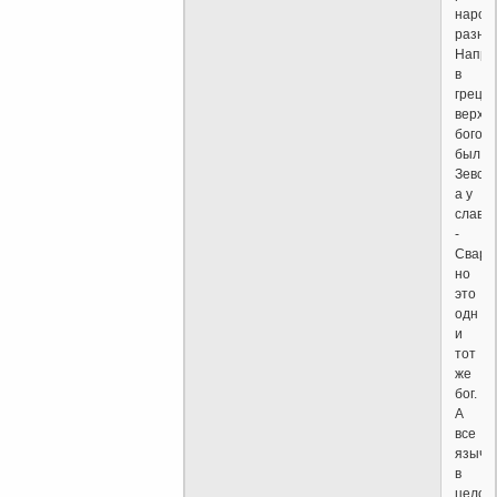
народ
разны
Напри
в
греци
верхо
богом
был
Зевс,
а у
славя
-
Сварог
но
это
одн
и
тот
же
бог.
А
все
языче
в
целом