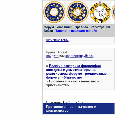
Форум
Участники
Правила
Регистрация
Войти
Таролог и психолог онлайн
Активные темы
Привет, Гость!
Войдите
или
зарегистрируйтесь
.
»
Религия эзотерика философия
анекдоты и демотиваторы на
религиозном форуме - религиозные
форумы
»
Язычество
»
Противостояние: язычество и
христианство
Страница:
1
2
3
…
97
»
Противостояние: язычество и
христианство