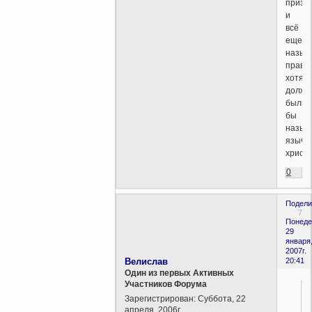
призн
и
всё
еще
назыв
право
хотя
должн
были
бы
назыв
язычн
христ
0
Подели
7
Понеде
29
января
2007г.
Велислав
20:41
Один из первых Активных
Участников Форума
Зарегистрирован
: Суббота, 22
апреля, 2006г.