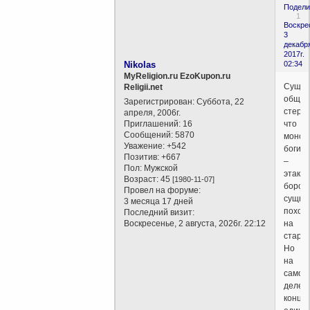
Подели
1
Воскре
3
декабр
2017г.
Nikolas
02:34
MyReligion.ru EzoKupon.ru
Сущес
Religii.net
общеп
Зарегистрирован
: Суббота, 22
стерео
апреля, 2006г.
Приглашений:
16
что
Сообщений:
5870
монот
Уважение:
+542
боги
Позитив:
+667
–
Пол:
Мужской
этакие
Возраст:
45
[1980-11-07]
бород
Провел на форуме:
сущно
3 месяца 17 дней
похож
Последний визит:
Воскресенье, 2 августа, 2026г. 22:12
на
старик
Но
на
самом
деле
конце