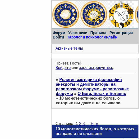
Форум
Участники
Правила
Регистрация
Войти
Таролог и психолог онлайн
Активные темы
Привет, Гость!
Войдите
или
зарегистрируйтесь
.
»
Религия эзотерика философия
анекдоты и демотиваторы на
религиозном форуме - религиозные
форумы
»
О Боге, Богах и Богинях
»
10 монотеистических богов, о
которых вы даже и не слышали
Страница:
1
2
3
…
6
»
10 монотеистических богов, о которых
вы даже и не слышали