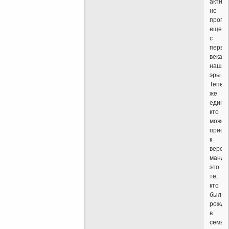
актив
не
пропо
еще
с
перво
века
нашей
эры.
Тепер
же
единс
кто
может
приоб
к
вере
манде
это
те,
кто
был
рожде
в
семье