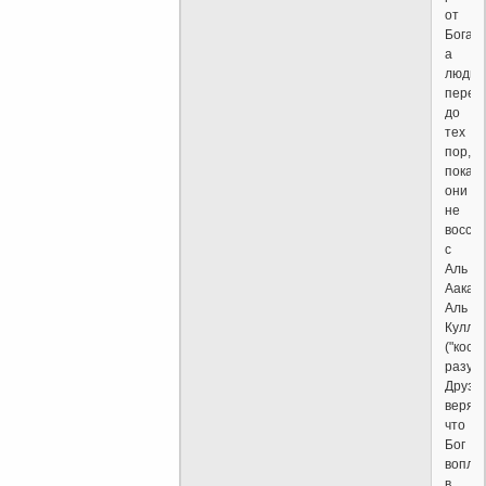
от
Бога,
а
люди
перев
до
тех
пор,
пока
они
не
воссо
с
Аль
Аакал
Аль
Кулли
("косм
разумо
Друзы
верят,
что
Бог
вопло
в