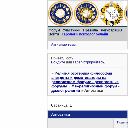
Форум
Участники
Правила
Регистрация
Войти
Таролог и психолог онлайн
Активные темы
Привет, Гость!
Войдите
или
зарегистрируйтесь
.
»
Религия эзотерика философия
анекдоты и демотиваторы на
религиозном форуме - религиозные
форумы
»
Межрелигиозный форум -
диалог религий
»
Агностики
Страница:
1
Агностики
Подели
1