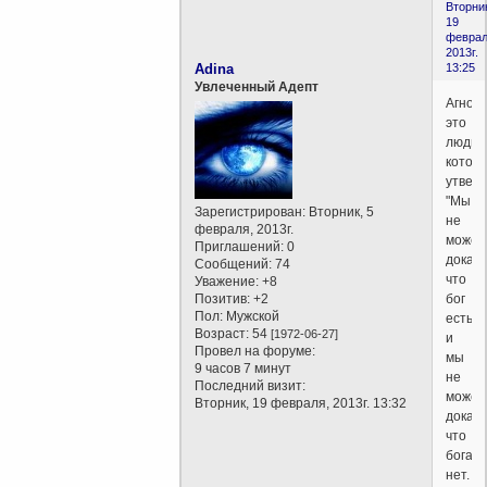
Вторни
19
феврал
2013г.
Adina
13:25
Увлеченный Адепт
Агност
это
люди,
котор
утвер
"Мы
Зарегистрирован
: Вторник, 5
не
февраля, 2013г.
можем
Приглашений:
0
доказа
Сообщений:
74
что
Уважение:
+8
Позитив:
+2
бог
Пол:
Мужской
есть,
Возраст:
54
[1972-06-27]
и
Провел на форуме:
мы
9 часов 7 минут
не
Последний визит:
можем
Вторник, 19 февраля, 2013г. 13:32
доказа
что
бога
нет.