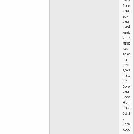
свои
боги.
Крити
той
или
иной
мифол
изобл
мифол
как
таков
- и
есть
доказ
несущ
ее
бога
или
богов.
Напри
показ
ошибо
и
непос
Коран