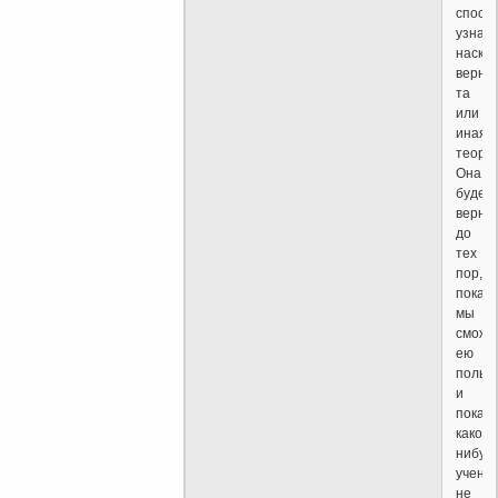
спосо
узнать
наскол
верна
та
или
иная
теория
Она
будет
верна
до
тех
пор,
пока
мы
сможе
ею
польз
и
пока
какой-
нибуд
учены
не