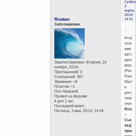
Суббот
2
марта,
2013г.
Rinatavr
14:14
Заблокирован
...
Итак,
полно
имя
автор
данно
Зарегистрирован
: Вторник, 16
верси
ноября, 2010г.
(Рина
Приглашений:
0
Рашид
Сообщений:
387
Уважение:
+8
Мусин
Позитив:
+1
в
Пол:
Мужской
досло
Провел на форуме:
перев
4 дня 1 час
значит
Последний визит:
Возро
Пятница, 3 мая, 2013г. 14:49
–
Сын
ведущ
прави