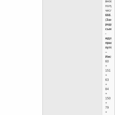
вновь
получ
число
666
.
(
Зано
родив
сын
-
идущ
прави
путём
–
Иисус
60
+
151
+
63
+
84
+
150
+
79
+