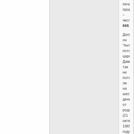
печат
проро
–
число
666
.
Допус
он
"Антих
потом
царя
Давид
так
не
потом
ли
на
шесто
день
от
рода
(21
октяб
1965
году)