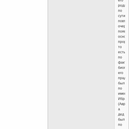
его
рода,
по
сути,
повто
очерё
появл
основ
пророк
то
есть,
по
факту
биогр
его
праде
был
по
имени
Ибраг
(Авраа
а
дед
был
по