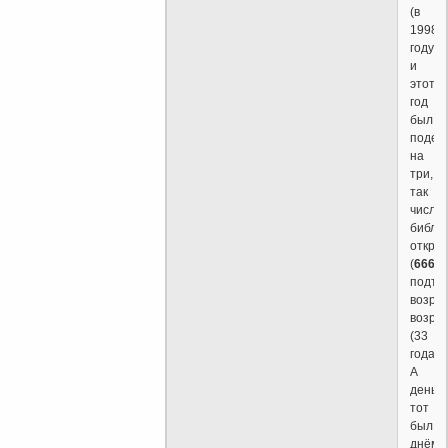
(в
1998
году)
и
этот
год
был
подел
на
три,
так
число
библе
откры
(
666
)
подтв
возра
возро
(33
года).
А
день
тот
был
днём