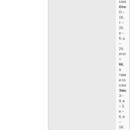
слова
Отец
:
О –
16,
т –
20,
е –
6, ц
–
24,
итого
=
66
,
а
также
и со
слово
Зверь
З –
9, в
– 3,
е –
6, р
–
18,