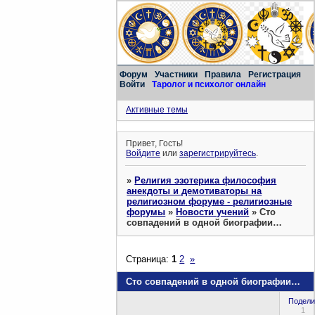
Форум
Участники
Правила
Регистрация
Войти
Таролог и психолог онлайн
Активные темы
Привет, Гость!
Войдите
или
зарегистрируйтесь
.
»
Религия эзотерика философия
анекдоты и демотиваторы на
религиозном форуме - религиозные
форумы
»
Новости учений
»
Сто
совпадений в одной биографии…
Страница:
1
2
»
Сто совпадений в одной биографии…
Подели
1