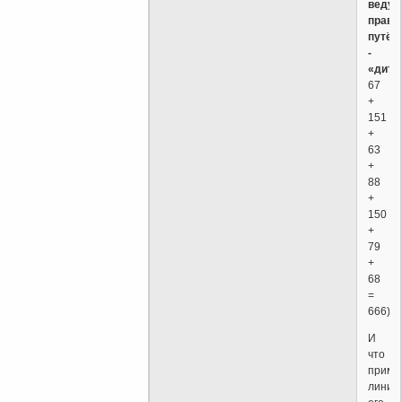
ведущ
прави
путём
-
«дитя
67
+
151
+
63
+
88
+
150
+
79
+
68
=
666).
И
что
приме
линия