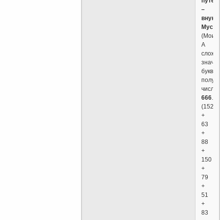
путём
–
внук
Мусы
(Моисе
А
сложи
значе
букв,
получ
число
666
.
(152
+
63
+
88
+
150
+
79
+
51
+
83