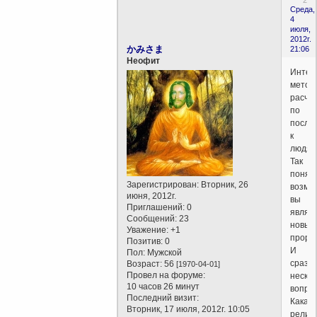
Среда,
4
июля,
2012г.
かみさま
21:06
Неофит
Интер
метод
расчёт
по
посла
к
людям
Так
понял
Зарегистрирован
: Вторник, 26
возмо
июня, 2012г.
вы
Приглашений:
0
являе
Сообщений:
23
новым
Уважение:
+1
проро
Позитив:
0
И
Пол:
Мужской
сразу
Возраст:
56
[1970-04-01]
Провел на форуме:
нескол
10 часов 26 минут
вопрос
Последний визит:
Какая
Вторник, 17 июля, 2012г. 10:05
религ