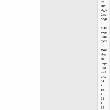
не
только
Иудея
Снова
родив
-
сын
ведущ
прави
путём
-
Моисе
Именн
так
перев
полно
имя
его:
54
+
151
+
63
+
88