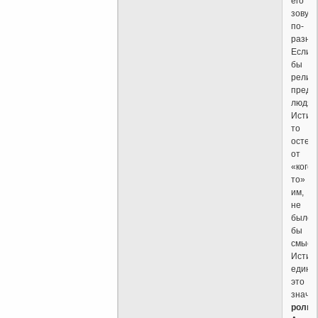
его
зовут
по-
разно
Если
бы
религ
предс
людя
Истину
то
остере
от
«кого-
то»
им,
не
было
бы
смысл
Истин
едина,
это
значит
роль