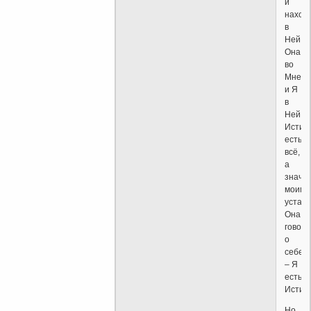
и
нахож
в
Ней,
Она
во
Мне
и Я
в
Ней,
Истин
есть
всё,
а
значит
моими
устам
Она
говор
о
себе
– Я
есть
Истин
Но,