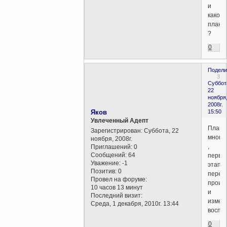
и
каков
план
?
0
Подели
3
Суббот
22
ноября
2008г.
Яков
15:50
Увлеченный Адепт
План
Зарегистрирован
: Суббота, 22
много
ноября, 2008г.
,
Приглашений:
0
Сообщений:
64
первы
Уважение:
-1
этап
Позитив:
0
перео
Провел на форуме:
проис
10 часов 13 минут
и
Последний визит:
измен
Среда, 1 декабря, 2010г. 13:44
воспр
0