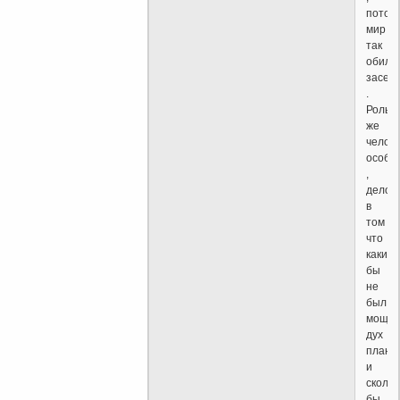
потом
мир
так
обиль
засел
.
Роль
же
челов
особе
,
дело
в
том
что
каким
бы
не
был
мощн
дух
плане
и
скольк
бы