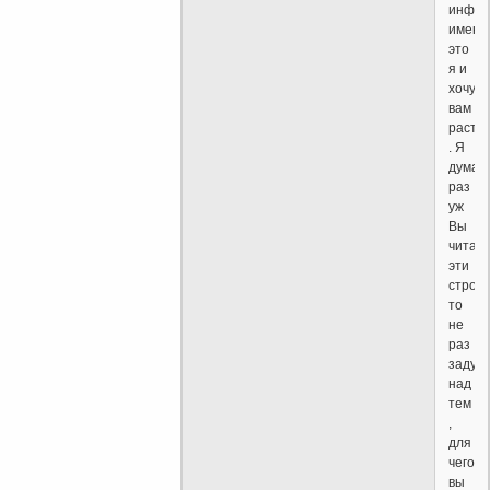
инфор
именн
это
я и
хочу
вам
расто
. Я
думаю
раз
уж
Вы
читае
эти
строки
то
не
раз
задум
над
тем
,
для
чего
вы