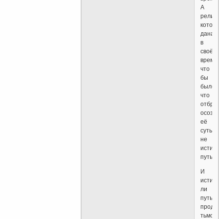
А
религи
котор
дана,
в
своё
время,
что
бы
было
что
отбро
осозн
её
суть,
не
истин
путь?
И
истин
ли
путь,
проди
тьмой