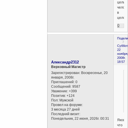
цели
челов
в
целом
0
Подели
7
Суббот
22
ноября
2008г.
Александр2312
18:57
Верховный Магистр
Зарегистрирован
: Воскресенье, 20
января, 2008г.
Приглашений:
0
Сообщений:
9587
Уважение:
+399
Позитив:
+124
Пол:
Мужской
Провел на форуме:
3 месяца 27 дней
Последний визит:
Понедельник, 22 июня, 2026г. 00:31
Яков,
что