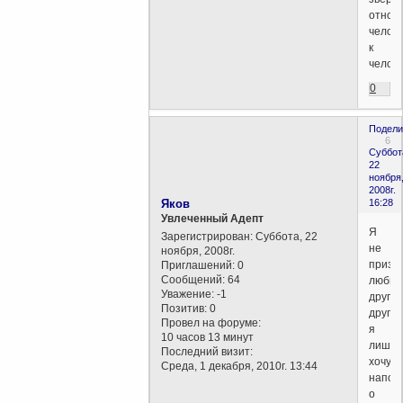
отнош
челов
к
челов
0
Подели
6
Суббот
22
ноября
2008г.
Яков
16:28
Увлеченный Адепт
Я
Зарегистрирован
: Суббота, 22
не
ноября, 2008г.
призы
Приглашений:
0
Сообщений:
64
любит
Уважение:
-1
друг
Позитив:
0
друга
Провел на форуме:
я
10 часов 13 минут
лишь
Последний визит:
хочу
Среда, 1 декабря, 2010г. 13:44
напом
о