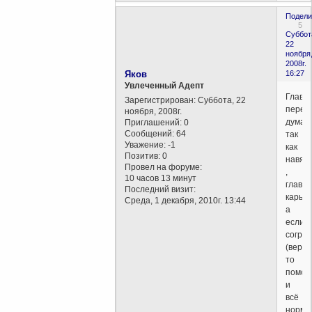
Подели
5
Суббот
22
ноября
2008г.
Яков
16:27
Увлеченный Адепт
Главн
Зарегистрирован
: Суббота, 22
перес
ноября, 2008г.
думат
Приглашений:
0
Сообщений:
64
так
Уважение:
-1
как
Позитив:
0
навяз
Провел на форуме:
,
10 часов 13 минут
главн
Последний визит:
карье
Среда, 1 декабря, 2010г. 13:44
а
если
согре
(веру
то
помол
и
всё
норма