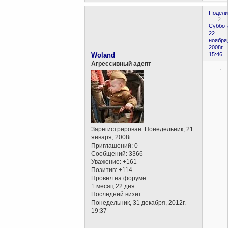
Подели
2
Суббот
22
ноября
2008г.
Woland
15:46
Агрессивный адепт
Зарегистрирован
: Понедельник, 21
января, 2008г.
Приглашений:
0
Сообщений:
3366
Уважение:
+161
Позитив:
+114
Провел на форуме:
1 месяц 22 дня
Последний визит:
Понедельник, 31 декабря, 2012г.
19:37