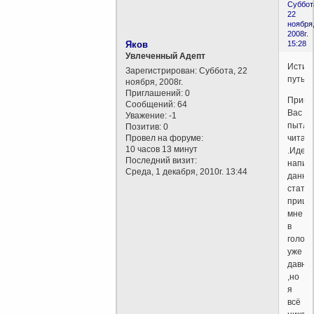
Суббот
22
ноября
2008г.
Яков
15:28
Увлеченный Адепт
Истин
Зарегистрирован
: Суббота, 22
путь.
ноября, 2008г.
Приглашений:
0
Приве
Сообщений:
64
Вас
Уважение:
-1
пытли
Позитив:
0
Провел на форуме:
читат
10 часов 13 минут
.Идея
Последний визит:
напис
Среда, 1 декабря, 2010г. 13:44
данно
статьи
пришл
мне
в
голову
уже
давно
,но
я
всё