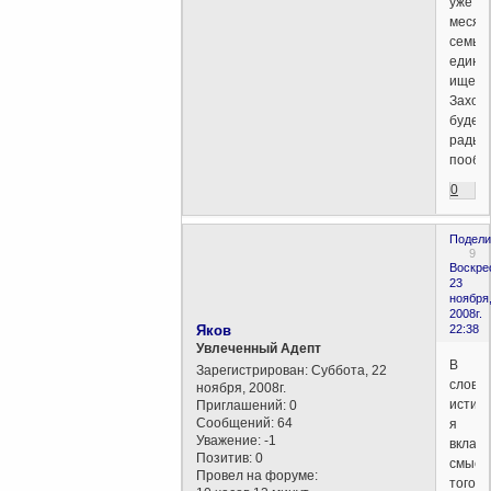
уже
месяц
семь
едино
ищем.
Заходи
будем
рады
пообщ
0
Подели
9
Воскре
23
ноября
2008г.
Яков
22:38
Увлеченный Адепт
В
Зарегистрирован
: Суббота, 22
слово
ноября, 2008г.
истин
Приглашений:
0
Сообщений:
64
я
Уважение:
-1
вклад
Позитив:
0
смысл
Провел на форуме:
того