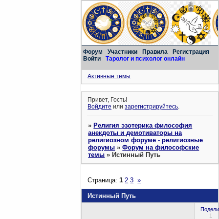
Форум
Участники
Правила
Регистрация
Войти
Таролог и психолог онлайн
Активные темы
Привет, Гость!
Войдите
или
зарегистрируйтесь
.
»
Религия эзотерика философия
анекдоты и демотиваторы на
религиозном форуме - религиозные
форумы
»
Форум на философские
темы
»
Истинный Путь
Страница:
1
2
3
»
Истинный Путь
Подели
1