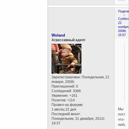
Подели
4
Суббот
22
ноября
2008г.
Woland
15:57
Агрессивный адепт
Зарегистрирован
: Понедельник, 21
января, 2008г.
Приглашений:
0
Сообщений:
3366
Уважение:
+161
Позитив:
+114
Провел на форуме:
Мы
1 месяц 22 дня
Последний визит:
посто
Понедельник, 31 декабря, 2012г.
что-
19:37
нибудь