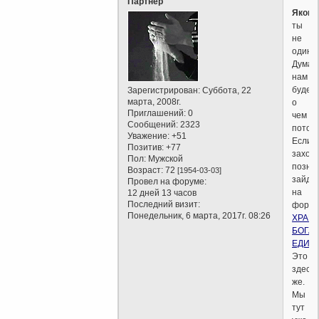
Партнер
Яков
,
ты
не
одинок
Думаю
нам
будет
Зарегистрирован
: Суббота, 22
марта, 2008г.
о
Приглашений:
0
чем
Сообщений:
2323
потолк
Уважение:
+51
Если
Позитив:
+77
захоч
Пол:
Мужской
позна
Возраст:
72
[1954-03-03]
зайди
Провел на форуме:
на
12 дней 13 часов
Последний визит:
форум
Понедельник, 6 марта, 2017г. 08:26
ХРАМ
БОГА
ЕДИН
Это
здесь
же.
Мы
тут