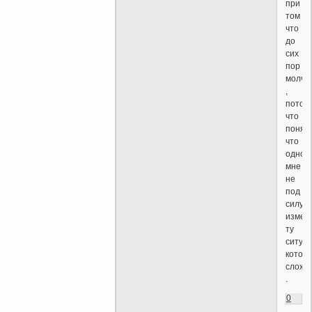
при
том
что
до
сих
пор
молча
,
потом
что
понял
что
одном
мне
не
под
силу
измен
ту
ситуа
котор
сложи
.
0