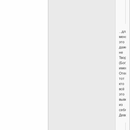
...для
меня
это
даже
не
Творе
(Бог),а
именн
Отец-
тот
кто
всё
это
вывел
из
себя..
Девст