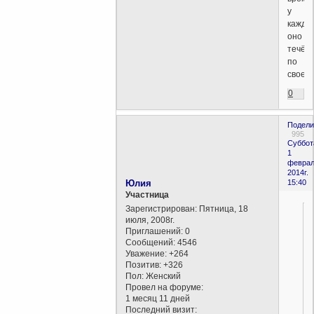
у
каждо
оно
течёт
по
своему
0
Подели
995
Суббот
1
феврал
2014г.
Юлия
15:40
Участница
Зарегистрирован
: Пятница, 18
июля, 2008г.
Приглашений:
0
Сообщений:
4546
Уважение:
+264
Позитив:
+326
Пол:
Женский
Провел на форуме:
1 месяц 11 дней
Последний визит: