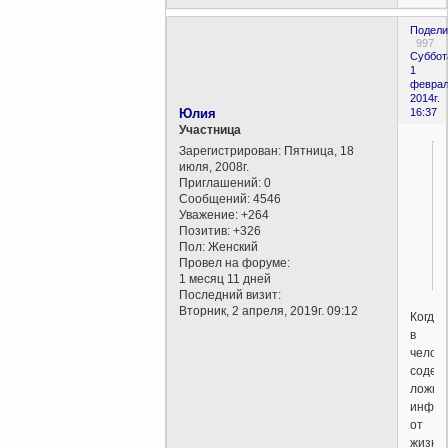
Подели
997
Суббот
1
феврал
2014г.
Юлия
16:37
Участница
Зарегистрирован
: Пятница, 18
июля, 2008г.
Приглашений:
0
Сообщений:
4546
Уважение:
+264
Позитив:
+326
Пол:
Женский
Провел на форуме:
1 месяц 11 дней
Последний визит:
Вторник, 2 апреля, 2019г. 09:12
Когда
в
челов
содер
ложна
инфор
от
жизни,