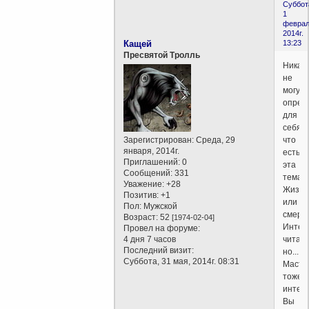
Суббот
1
феврал
2014г.
Кащей
13:23
Пресвятой Тролль
Никак
не
могу
опред
для
себя,
Зарегистрирован
: Среда, 29
что
января, 2014г.
есть
Приглашений:
0
эта
Сообщений:
331
тема...
Уважение:
+28
Жизнь
Позитив:
+1
или
Пол:
Мужской
смерть
Возраст:
52
[1974-02-04]
Интер
Провел на форуме:
4 дня 7 часов
читать
Последний визит:
но...
Суббота, 31 мая, 2014г. 08:31
Масту
тоже
интере
Вы