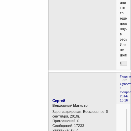
или
кто-
то
ещё
долже
поуча
в
этом...
Или
не
долже
0
Подели
992
Суббот
1
феврал
2014г.
Сергей
15:16
Верховный Магистр
Зарегистрирован
: Воскресенье, 5
сентября, 2010г.
Приглашений:
0
Сообщений:
17233
Уважение:
+354