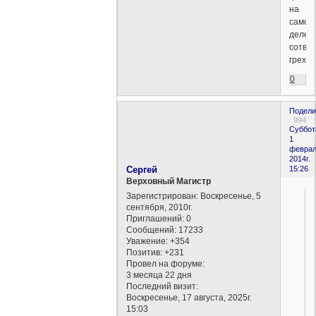
на
самом
деле..
сотво
грех?)
0
Подели
994
Суббот
1
феврал
2014г.
Сергей
15:26
Верховный Магистр
Зарегистрирован
: Воскресенье, 5
сентября, 2010г.
Приглашений:
0
Сообщений:
17233
Уважение:
+354
Позитив:
+231
Провел на форуме:
3 месяца 22 дня
Последний визит:
Воскресенье, 17 августа, 2025г.
15:03