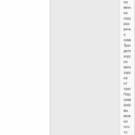
на
меня
не
серди
раз
речь
о
символ
Трени
дело
хорош
но
жизнь
зарож
не
от
трения
Перет
симво
библи
вы
может
но
что-
то