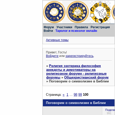
Форум
Участники
Правила
Регистрация
Войти
Таролог и психолог онлайн
Активные темы
Привет, Гость!
Войдите
или
зарегистрируйтесь
.
»
Религия эзотерика философия
анекдоты и демотиваторы на
религиозном форуме - религиозные
форумы
»
Общехристианский форум
»
Поговорим о символизме в Библии
Страница:
«
1
…
98
99
100
Поговорим о символизме в Библии
Подели
991