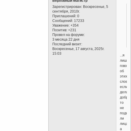
Верховный Магистр
Зарегистрирован
: Воскресенье, 5
сентября, 2010г.
Приглашений:
0
Сообщений:
17233
Уважение:
+354
Позитив:
+231
Провел на форуме:
3 месяца 22 дня
Последний визит:
Воскресенье, 17 августа, 2025г.
15:03
...я
лишь
говор
об
этих
словах
если
делае
добро
то
не
подни
ли
лица?
а