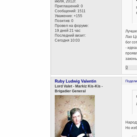
июля, 2012г.
Приглашений:
0
Сообщений:
1511
Уважение:
+155
Позитив:
0
Провел на форуме:
19 дней 21 час
Лучший
Последний визит:
Лао Ц
Сегодня 10:03
бог со
- идеа
проявл
законы
0
Ruby Ludwig Valentin
Подели
Lord Valet - Markiz Kis-Kis -
Brigadier General
Народ
Но изб