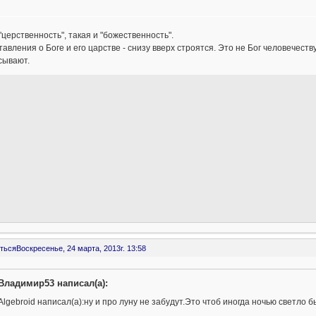
"церственность", такая и "божественность".
авления о Боге и его царстве - снизу вверх строятся. Это не Бог человечеств
сывают.
ться
Воскресенье, 24 марта, 2013г. 13:58
Владимир53 написал(а):
Algebroid написал(а):ну и про луну не забудут.Это чтоб иногда ночью светло 