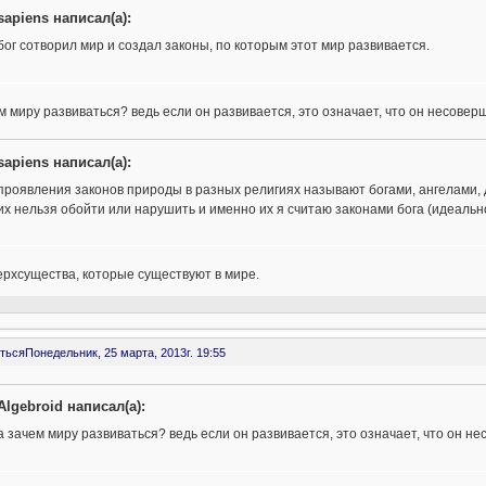
sapiens написал(а):
бог сотворил мир и создал законы, по которым этот мир развивается.
м миру развиваться? ведь если он развивается, это означает, что он несовер
sapiens написал(а):
проявления законов природы в разных религиях называют богами, ангелами,
их нельзя обойти или нарушить и именно их я считаю законами бога (идеальн
ерхсущества, которые существуют в мире.
ться
Понедельник, 25 марта, 2013г. 19:55
Algebroid написал(а):
а зачем миру развиваться? ведь если он развивается, это означает, что он н