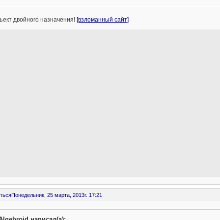
ъект двойного назначения!
[взломанный сайт]
ться
Понедельник, 25 марта, 2013г. 17:21
Algebroid написал(а):