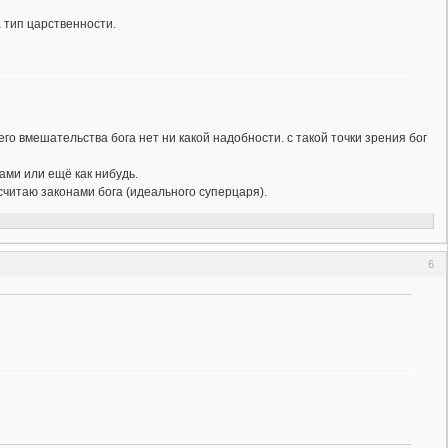
а тип царственности.
го вмешательства бога нет ни какой надобности. с такой точки зрения бог
ами или ещё как нибудь.
считаю законами бога (идеального суперцаря).
6