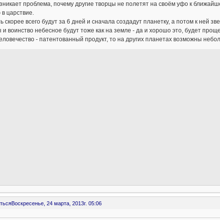
зникает проблема, почему другие творцы не полетят на своём уфо к ближайш
 в царствие.
ь скорее всего будут за 6 дней и сначала создадут планетку, а потом к ней зве
 и воинство небесное будут тоже как на земле - да и хорошо это, будет проще
еловечество - патентованный продукт, то на других планетах возможны небо
ться
Воскресенье, 24 марта, 2013г. 05:06