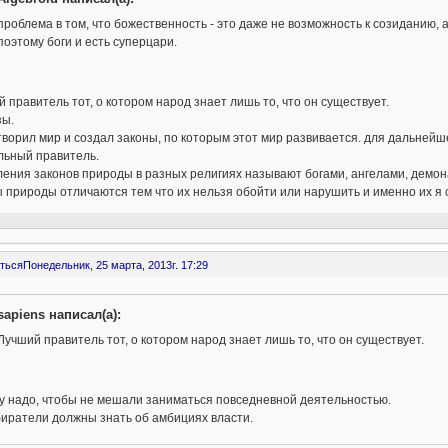
проблема в том, что божественность - это даже не возможность к созиданию, 
поэтому боги и есть суперцари.
 правитель тот, о котором народ знает лишь то, что он существует.
зы.
творил мир и создал законы, по которым этот мир развивается. для дальнейше
льный правитель.
ения законов природы в разных религиях называют богами, ангелами, демон
 природы отличаются тем что их нельзя обойти или нарушить и именно их я 
ться
Понедельник, 25 марта, 2013г. 17:29
sapiens написал(а):
Лучший правитель тот, о котором народ знает лишь то, что он существует.
у надо, чтобы не мешали заниматься повседневной деятельностью.
иратели должны знать об амбициях власти.