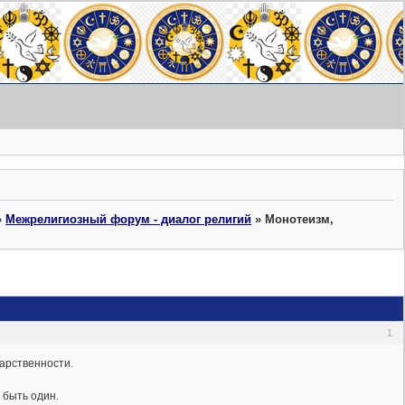
»
Межрелигиозный форум - диалог религий
»
Монотеизм,
1
царственности.
 быть один.