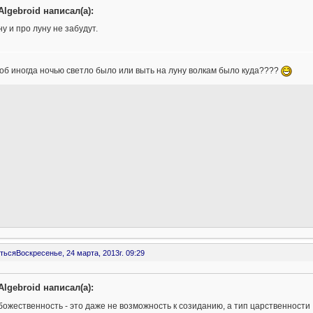
Algebroid написал(а):
ну и про луну не забудут.
об иногда ночью светло было или выть на луну волкам было куда????
ться
Воскресенье, 24 марта, 2013г. 09:29
Algebroid написал(а):
божественность - это даже не возможность к созиданию, а тип царственности