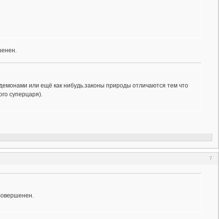
шенен.
 демонами или ещё как нибудь.законы природы отличаются тем что
ого суперцаря).
7
есовершенен.