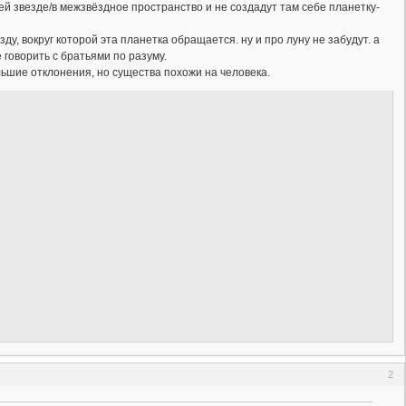
ей звезде/в межзвёздное пространство и не создадут там себе планетку-
зду, вокруг которой эта планетка обращается. ну и про луну не забудут. а
 говорить с братьями по разуму.
льшие отклонения, но существа похожи на человека.
2