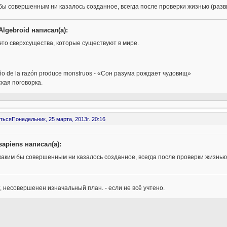
бы совершенным ни казалось созданное, всегда после проверки жизнью (разв
Algebroid написал(а):
это сверхсущества, которые существуют в мире.
ño de la razón produce monstruos - «Сон разума рождает чудовищ»
кая поговорка.
ться
Понедельник, 25 марта, 2013г. 20:16
sapiens написал(а):
каким бы совершенным ни казалось созданное, всегда после проверки жизнью
, несовершенен изначальный план. - если не всё учтено.