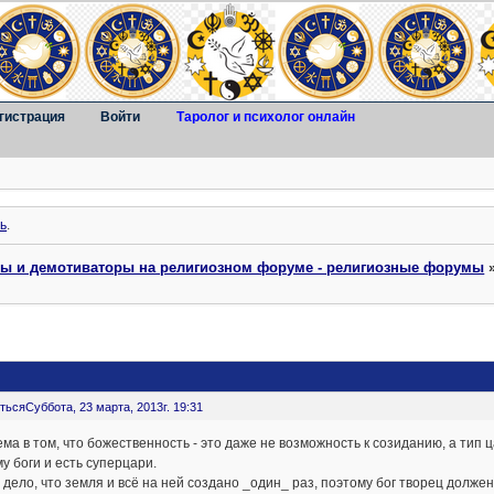
гистрация
Войти
Таролог и психолог онлайн
ь
.
ты и демотиваторы на религиозном форуме - религиозные форумы
ться
Суббота, 23 марта, 2013г. 19:31
ма в том, что божественность - это даже не возможность к созиданию, а тип 
у боги и есть суперцари.
 дело, что земля и всё на ней создано _один_ раз, поэтому бог творец должен