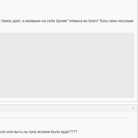
у Закон даёт, а взявшие на себя бремя "обмана во благо" Богу свои писульки
4
было или выть на луну волкам было куда????