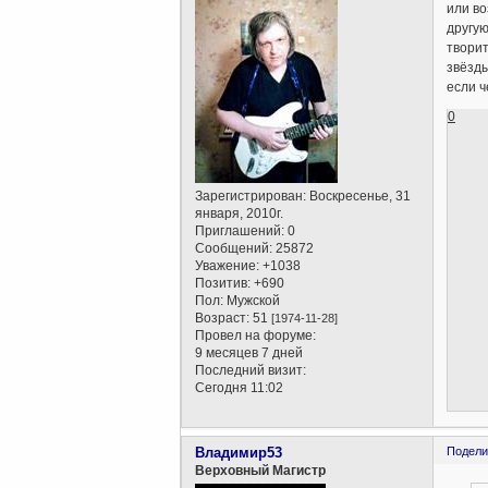
или во
другую
творит
звёзды
если ч
0
Зарегистрирован
: Воскресенье, 31
января, 2010г.
Приглашений:
0
Сообщений:
25872
Уважение:
+1038
Позитив:
+690
Пол:
Мужской
Возраст:
51
[1974-11-28]
Провел на форуме:
9 месяцев 7 дней
Последний визит:
Сегодня 11:02
Владимир53
Подели
Верховный Магистр