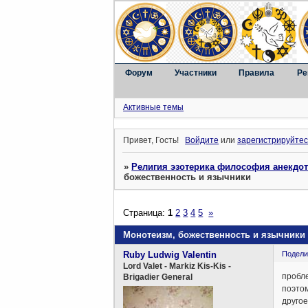
Форум
Участники
Правила
Ре
Активные темы
Привет, Гость!
Войдите
или
зарегистрируйтес
»
Религия эзотерика философия анекдо
божественность и язычники
Страница:
1
2
3
4
5
»
Монотеизм, божественность и язычники
Ruby Ludwig Valentin
Подели
Lord Valet - Markiz Kis-Kis -
пробле
Brigadier General
поэтом
другое