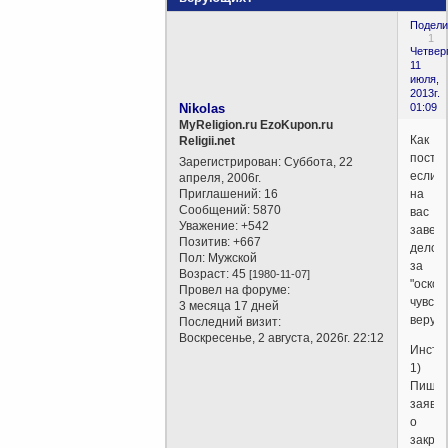
Подели
1
Четверг
11
июля,
2013г.
Nikolas
01:09
MyReligion.ru EzoKupon.ru
Как
Religii.net
поступ
Зарегистрирован
: Суббота, 22
если
апреля, 2006г.
Приглашений:
16
на
Сообщений:
5870
вас
Уважение:
+542
завел
Позитив:
+667
дело
Пол:
Мужской
за
Возраст:
45
[1980-11-07]
"оско
Провел на форуме:
чувств
3 месяца 17 дней
верую
Последний визит:
Воскресенье, 2 августа, 2026г. 22:12
Инстр
1)
Пиши
заявл
о
закры