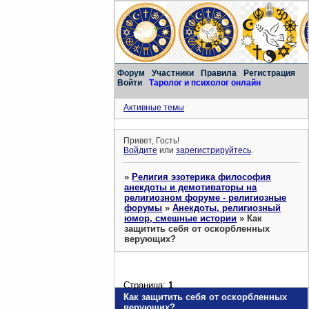
Форум
Участники
Правила
Регистрация
Войти
Таролог и психолог онлайн
Активные темы
Привет, Гость!
Войдите
или
зарегистрируйтесь
.
»
Религия эзотерика философия
анекдоты и демотиваторы на
религиозном форуме - религиозные
форумы
»
Анекдоты, религиозный
юмор, смешные истории
»
Как
защитить себя от оскорбленных
верующих?
Страница:
1
Как защитить себя от оскорбленных
верующих?