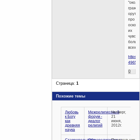
"окол
гражд
орут
про
оскор
их
чувств
больш
всех.
https:/
49654
0
Страница:
1
Похожие темы
Любовь
Межрелигиозный
Четверг,
к Богу
форум -
21
как
диалог
июня,
древняя
религий
2012г.
наука