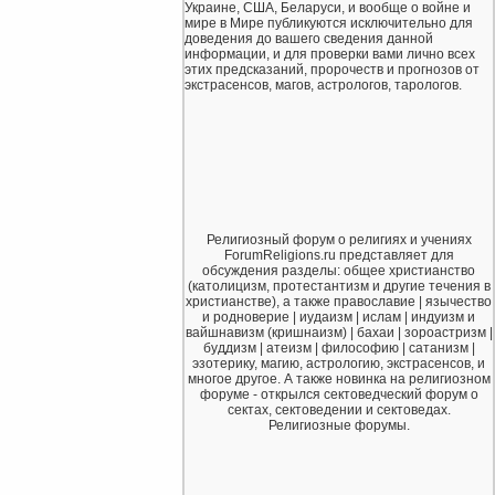
Украине, США, Беларуси, и вообще о войне и
мире в Мире публикуются исключительно для
доведения до вашего сведения данной
информации, и для проверки вами лично всех
этих предсказаний, пророчеств и прогнозов от
экстрасенсов, магов, астрологов, тарологов.
Религиозный форум о религиях и учениях
ForumReligions.ru представляет для
обсуждения разделы: общее христианство
(католицизм, протестантизм и другие течения в
христианстве), а также православие | язычество
и родноверие | иудаизм | ислам | индуизм и
вайшнавизм (кришнаизм) | бахаи | зороастризм |
буддизм | атеизм | философию | сатанизм |
эзотерику, магию, астрологию, экстрасенсов, и
многое другое. А также новинка на религиозном
форуме - открылся сектоведческий форум о
сектах, сектоведении и сектоведах.
Религиозные форумы.