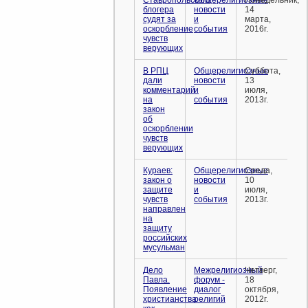
Ставропольского
Общерелигиозные
Понедельник,
блогера
новости
14
судят за
и
марта,
оскорбление
события
2016г.
чувств
верующих
В РПЦ
Общерелигиозные
Суббота,
дали
новости
13
комментарий
и
июля,
на
события
2013г.
закон
об
оскорблении
чувств
верующих
Кураев:
Общерелигиозные
Среда,
закон о
новости
10
защите
и
июля,
чувств
события
2013г.
направлен
на
защиту
российских
мусульман
Дело
Межрелигиозный
Четверг,
Павла.
форум -
18
Появление
диалог
октября,
христианства
религий
2012г.