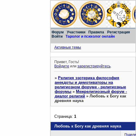
Форум
Участники
Правила
Регистрация
Войти
Таролог и психолог онлайн
Активные темы
Привет, Гость!
Войдите
или
зарегистрируйтесь
.
»
Религия эзотерика философия
анекдоты и демотиваторы на
религиозном форуме - религиозные
форумы
»
Межрелигиозный форум -
диалог религий
»
Любовь к Богу как
древняя наука
Страница:
1
Любовь к Богу как древняя наука
Подели