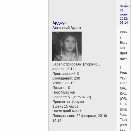
1
Четверг
21
июня,
2012г.
Арджун
05:14
Активный Адепт
Любов
к
Богу
как
древн
наука
Зарегистрирован
: Вторник, 3
(
апреля, 2012г.
Редак
Приглашений:
0
Арджу
Сообщений:
230
Уважение:
+9
книги
Позитив:
0
МАДХ
Пол:
Мужской
КАДА
Возраст:
51
[1975-07-22]
(ОБЛА
Провел на форуме:
НЕКТА
1 день 15 часов
Вишва
Последний визит:
Чакра
Понедельник, 22 февраля, 2016г.
Тхакур
14:14
(семн
век