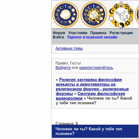
Форум
Участники
Правила
Регистрация
Войти
Таролог и психолог онлайн
Активные темы
Привет, Гость!
Войдите
или
зарегистрируйтесь
.
»
Религия эзотерика философия
анекдоты и демотиваторы на
религиозном форуме - религиозные
форумы
»
Смотрим философские
видеоролики
»
Человек ли ты? Какой
у тебя тип психики?
Страница:
1
Человек ли ты? Какой у тебя тип
психики?