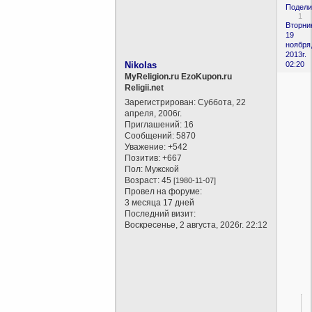
Подели
1
Вторни
19
ноября
2013г.
Nikolas
02:20
MyReligion.ru EzoKupon.ru
Religii.net
Зарегистрирован
: Суббота, 22
апреля, 2006г.
Приглашений:
16
Сообщений:
5870
Уважение:
+542
Позитив:
+667
Пол:
Мужской
Возраст:
45
[1980-11-07]
Провел на форуме:
3 месяца 17 дней
Последний визит:
Воскресенье, 2 августа, 2026г. 22:12