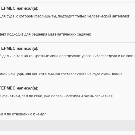
ГЕРМЕС написал(а):
Для суда, о котором говоришь ты, подходит только человеческий интеллект.
лект подходит для решения математических задачек
ГЕРМЕС написал(а):
А дальше только конкретные лица определяют уровень беспредела и не важно
змей или царь или бог. хотя личная составляющая на суде очень важна.
ГЕРМЕС написал(а):
А фанатизм, сам по себе, уже болезнь психики и очень серьёзная.
изм по отношению к чему?