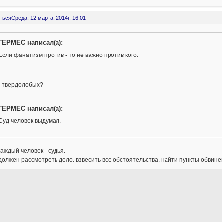
ться
Среда, 12 марта, 2014г. 16:01
ГЕРМЕС написал(а):
Если фанатизм против - то не важно против кого.
о твердолобых?
ГЕРМЕС написал(а):
Суд человек выдумал.
каждый человек - судья.
должен рассмотреть дело. взвесить все обстоятельства. найти пункты обвин