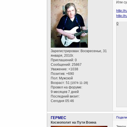
Или с
http:/
http:/
0
Зарегистрирован
: Воскресенье, 31
января, 2010г.
Приглашений:
0
Сообщений:
25867
Уважение:
+1038
Позитив:
+690
Пол:
Мужской
Возраст:
51
[1974-11-28]
Провел на форуме:
9 месяцев 7 дней
Последний визит:
Сегодня 05:46
ГЕРМЕС
Подели
Космополит на Пути Воина
Звери 