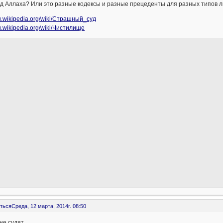
уд Аллаха? Или это разные кодексы и разные прецеденты для разных типов 
/ru.wikipedia.org/wiki/Страшный_суд
/ru.wikipedia.org/wiki/Чистилище
ться
Среда, 12 марта, 2014г. 08:50
не судят.