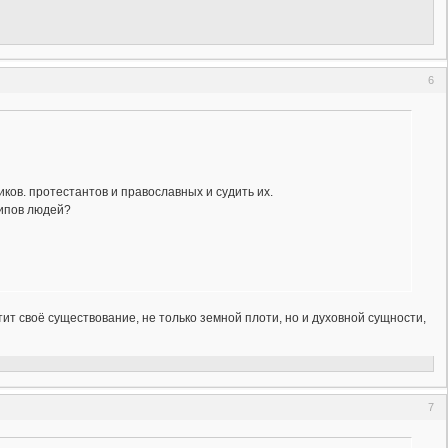
6
ков. протестантов и православных и судить их.
типов людей?
тит своё существование, не только земной плоти, но и духовной сущности,
7