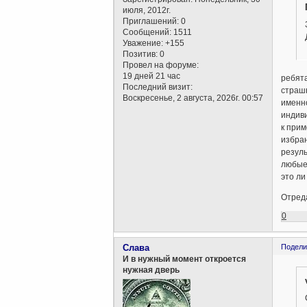
июля, 2012г.
Приглашений:
0
Сообщений:
1511
Уважение:
+155
Позитив:
0
Провел на форуме:
19 дней 21 час
ребята
Последний визит:
страш
Воскресенье, 2 августа, 2026г. 00:57
именно
индиви
к прим
избран
резуль
любые 
это ли
Отреда
0
Слава
Подели
И в нужный момент откроется
нужная дверь