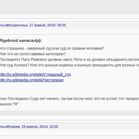
ться
Воскресенье, 27 апреля, 2014г. 09:35
Algebroid написал(а):
Что страшнее - звериный суд или суд по правам человека?
Или это не сопоставимые категории?
Последнего Папу Римского должны звать Пётр и он должен объединить католи
Или суд Аллаха? Или это разные кодексы и разные прецеденты для разных 
http://ru.wikipedia.org/wiki/Страшный_суд
http://ru.wikipedia.org/wiki/Чистилище
ее Последнего Суда нет ничего, так как после него, кто не устоит тот прекра
енного "Я".
ться
Вторник, 29 апреля, 2014г. 20:05