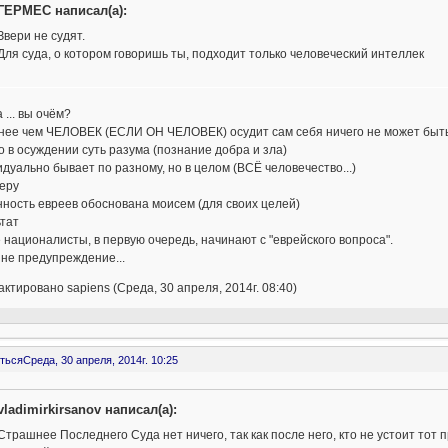
ГЕРМЕС написал(а):
Звери не судят.
Для суда, о котором говоришь ты, подходит только человеческий интеллек
 ... вы очём?
нее чем ЧЕЛОВЕК (ЕСЛИ ОН ЧЕЛОВЕК) осудит сам себя ничего не может быть.
 в осуждении суть разума (познание добра и зла)
дуально бывает по разному, но в целом (ВСЁ человечество...)
еру
ность евреев обоснована моисем (для своих целей)
тат
националисты, в первую очередь, начинают с "еврейского вопроса".
 не предупреждение...
ктировано sapiens (Среда, 30 апреля, 2014г. 08:40)
ться
Среда, 30 апреля, 2014г. 10:25
vladimirkirsanov написал(а):
Страшнее Последнего Суда нет ничего, так как после него, кто не устоит тот 