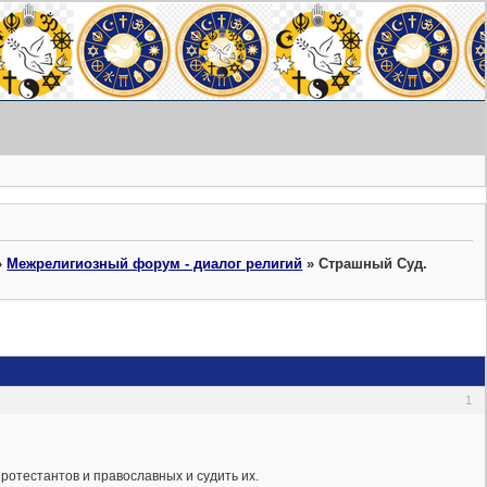
»
Межрелигиозный форум - диалог религий
»
Страшный Суд.
1
ротестантов и православных и судить их.