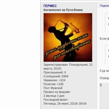
ГЕРМЕС
Подели
Космополит на Пути Воина
Если ф
Зарегистрирован
: Понедельник, 15
марта, 2010г.
Суд че
Приглашений:
0
Сообщений:
5969
Отреда
Уважение:
+324
Позитив:
+106
0
Пол:
Мужской
Провел на форуме:
2 месяца 3 дня
Последний визит:
Пятница, 29 июня, 2018г. 09:04