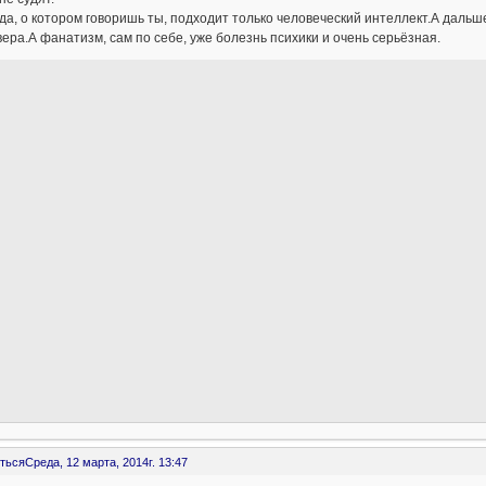
да, о котором говоришь ты, подходит только человеческий интеллект.А даль
вера.А фанатизм, сам по себе, уже болезнь психики и очень серьёзная.
ться
Среда, 12 марта, 2014г. 13:47