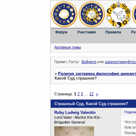
Форум
Участники
Правила
Ре
Активные темы
Привет, Гость!
Войдите
или
зарегистрируйтес
»
Религия эзотерика философия анекдо
Какой Суд страшнее?
Страница:
1
2
3
…
12
»
Страшный Суд. Какой Суд страшнее?
Ruby Ludwig Valentin
Подели
Lord Valet - Markiz Kis-Kis -
Что ст
Brigadier General
Или эт
Послед