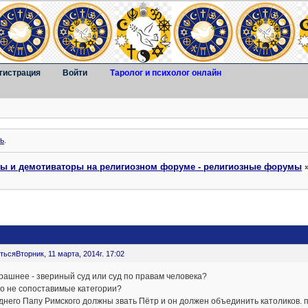
гистрация
Войти
Таролог и психолог онлайн
ь
.
ты и демотиваторы на религиозном форуме - религиозные форумы
ться
Вторник, 11 марта, 2014г. 17:02
рашнее - звериный суд или суд по правам человека?
о не сопоставимые категории?
него Папу Римского должны звать Пётр и он должен объединить католиков. п