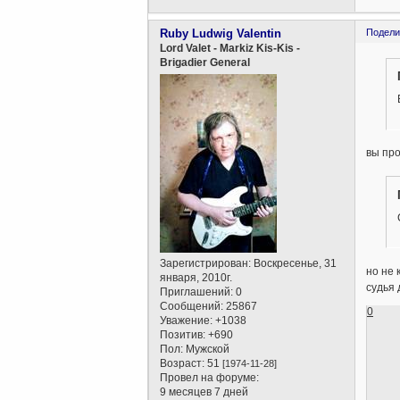
Ruby Ludwig Valentin
Подели
Lord Valet - Markiz Kis-Kis -
Brigadier General
вы пр
Зарегистрирован
: Воскресенье, 31
но не 
января, 2010г.
судья 
Приглашений:
0
Сообщений:
25867
0
Уважение:
+1038
Позитив:
+690
Пол:
Мужской
Возраст:
51
[1974-11-28]
Провел на форуме:
9 месяцев 7 дней