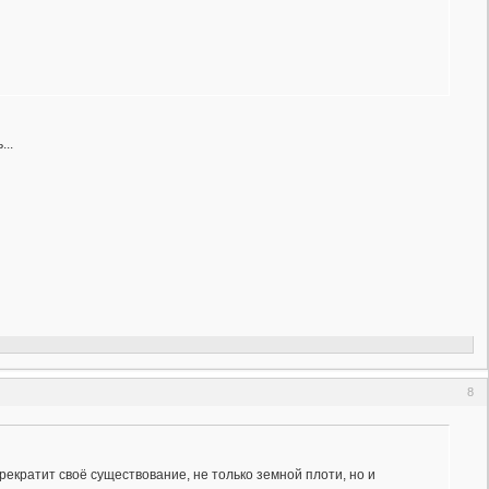
..
8
прекратит своё существование, не только земной плоти, но и