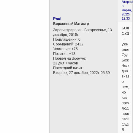
Вторни
8
марта,
2022г.
Paul
12:33
Верховный Магистр
БОЖИ
Зарегистрирован
: Воскресенье, 13
СУД
декабря, 2015г.
–
Приглашений:
0
Сообщений:
2432
уже
Уважение:
+75
идет.
Позитив:
+13
Суд
Провел на форуме:
Божий
23 дня 7 часов
Челов
Последний визит:
давно
Вторник, 27 декабря, 2022г. 05:39
знает
о
нем,
но
как
предс
люди
прихо
этого
Суда.
В