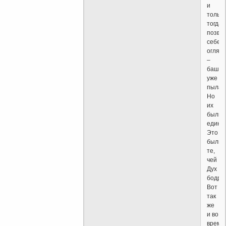
и
только
тогда
позво
себе
огляну
–
башни
уже
пылал
Но
их
были
едини
Это
были
те,
чей
Дух
бодрст
Вот
так
же
и во
время