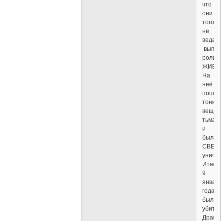
что
они
того
не
ведая
выпол
роль:
ЖИВЦ
На
неё
попал
тонко-
вещес
тьма
и
была
СВЕТ
уничт
Итак,
9
январ
года
был
убит
Дракон