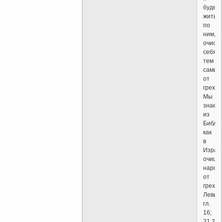
будет
жить
по
ним,
очист
себя
тем
самым
от
грехов
Мы
знаем
из
Библи
как
в
Израи
очища
народ
от
грехов
Левит
гл.
16;
21,22,