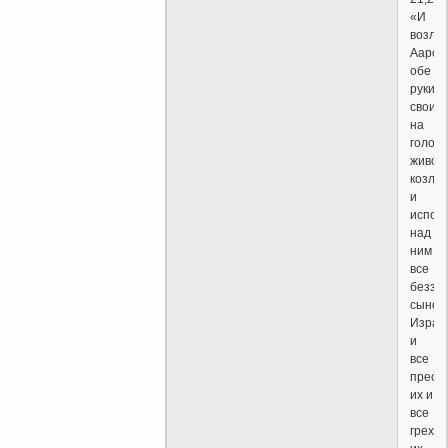
«И
возло
Аарон
обе
руки
свои
на
голову
живог
козла,
и
испов
над
ним
все
безза
сынов
Израи
и
все
прест
их и
все
грехи