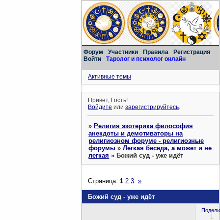
Форум
Участники
Правила
Регистрация
Войти
Таролог и психолог онлайн
Активные темы
Привет, Гость!
Войдите
или
зарегистрируйтесь
.
»
Религия эзотерика философия
анекдоты и демотиваторы на
религиозном форуме - религиозные
форумы
»
Легкая беседа, а может и не
легкая
»
Божий суд - уже идёт
Страница:
1
2
3
»
Божий суд - уже идёт
Подели
1