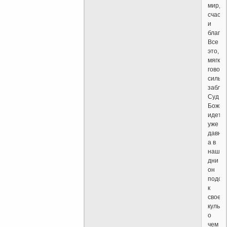
мир,
счасть
и
благод
Все
это,
мягко
говоря
сильн
заблу
Суд
Божий
идет
уже
давно,
а в
наши
дни
он
подош
к
своей
кульм
о
чем