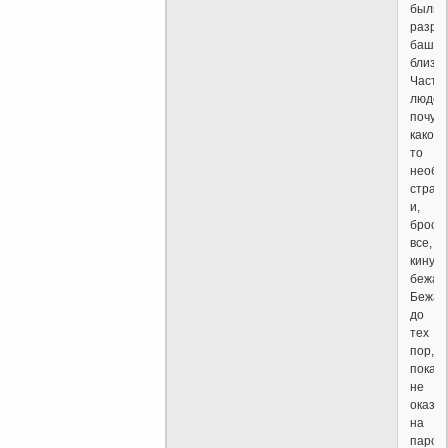
были
разру
башни
близн
Часть
людей
почув
какой-
то
необъ
страх
и,
броси
все,
кинул
бежать
Бежа
до
тех
пор,
пока
не
оказа
на
паром