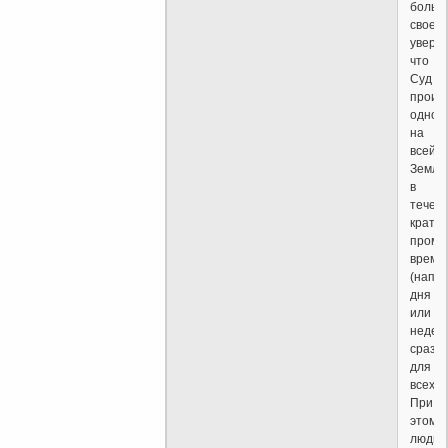
больш
своем
увере
что
Суд
произ
однов
на
всей
Земле
в
течен
кратко
проме
време
(напр
дня
или
недели
сразу
для
всех.
При
этом
люди,