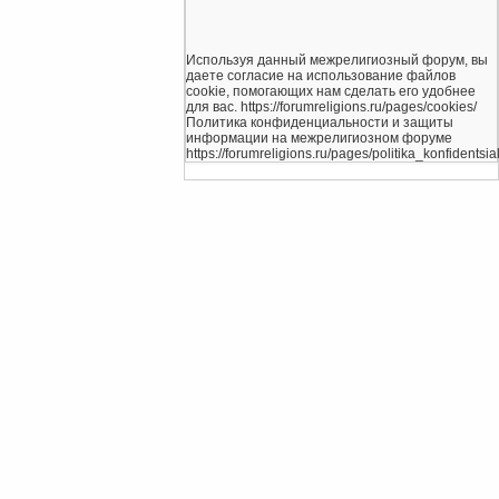
Используя данный межрелигиозный форум, вы
даете согласие на использование файлов
cookie, помогающих нам сделать его удобнее
для вас. https://forumreligions.ru/pages/cookies/
Политика конфиденциальности и защиты
информации на межрелигиозном форуме
https://forumreligions.ru/pages/politika_konfidentsial