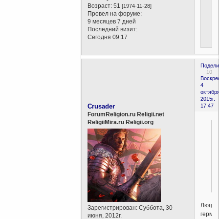
Возраст:
51
[1974-11-28]
Провел на форуме:
9 месяцев 7 дней
Последний визит:
Сегодня 09:17
Подели
10
Воскре
4
октября
2015г.
Crusader
17:47
ForumReligion.ru Religii.net
ReligiiMira.ru Religii.org
Люци
Зарегистрирован
: Суббота, 30
герма
июня, 2012г.