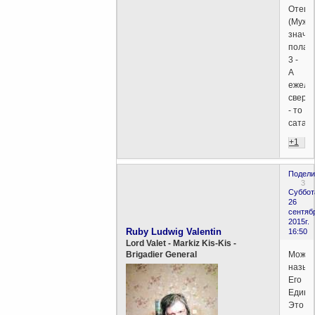
Отец
(Мужск
значи
пола)
3 -
А
ежели
сверху
- то
сатан
+1
Подели
3
Суббот
26
сентяб
2015г.
Ruby Ludwig Valentin
16:50
Lord Valet - Markiz Kis-Kis -
Може
Brigadier General
назыв
Его
Едины
Это