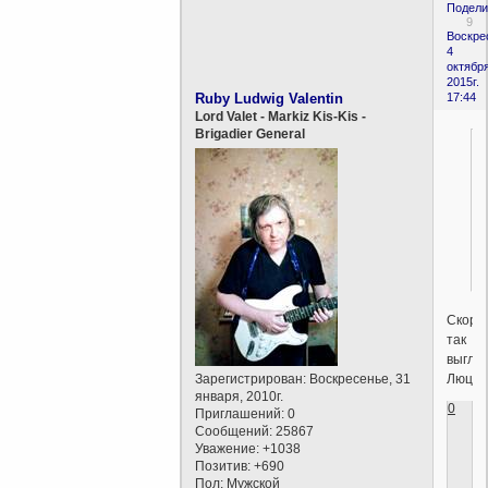
Подели
9
Воскре
4
октября
2015г.
Ruby Ludwig Valentin
17:44
Lord Valet - Markiz Kis-Kis -
Brigadier General
Скоре
так
выгля
Люциф
Зарегистрирован
: Воскресенье, 31
января, 2010г.
0
Приглашений:
0
Сообщений:
25867
Уважение:
+1038
Позитив:
+690
Пол:
Мужской