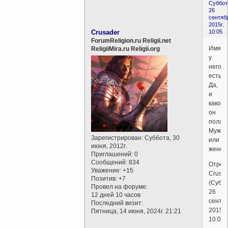
Суббот
26
сентяб
2015г.
Crusader
10:05
ForumReligion.ru Religii.net
Имя
ReligiiMira.ru Religii.org
у
него
есть?
Да,
и
какого
он
пола?
Мужск
Зарегистрирован
: Суббота, 30
или
июня, 2012г.
женск
Приглашений:
0
Сообщений:
834
Отред
Уважение:
+15
Crusa
Позитив:
+7
(Суббо
Провел на форуме:
26
12 дней 10 часов
сентяб
Последний визит:
2015г.
Пятница, 14 июня, 2024г. 21:21
10:06)