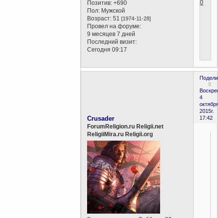
0
Позитив:
+690
Пол:
Мужской
Возраст:
51
[1974-11-28]
Провел на форуме:
9 месяцев 7 дней
Последний визит:
Сегодня 09:17
Подели
8
Воскре
4
октября
2015г.
Crusader
17:42
ForumReligion.ru Religii.net
ReligiiMira.ru Religii.org