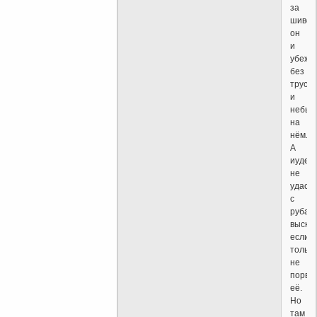
за
шивор
он
и
убежи
без
трусов
и
небыл
на
нём.
А
иудею
не
удаст
с
рубаш
выскоч
если
только
не
порвё
её.
Но
там