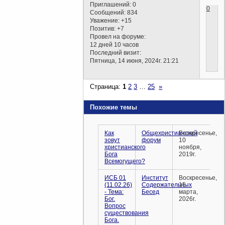
Приглашений:
0
0
Сообщений:
834
Уважение:
+15
Позитив:
+7
Провел на форуме:
12 дней 10 часов
Последний визит:
Пятница, 14 июня, 2024г. 21:21
Страница:
1
2
3
…
25
»
Похожие темы
Как
Общехристианский
Воскресенье,
зовут
форум
10
христианского
ноября,
Бога
2019г.
Всемогущего?
ИСБ 01
Институт
Воскресенье,
(11.02.26)
Содержательных
15
- Тема:
Бесед
марта,
Бог.
2026г.
Вопрос
существования
Бога.