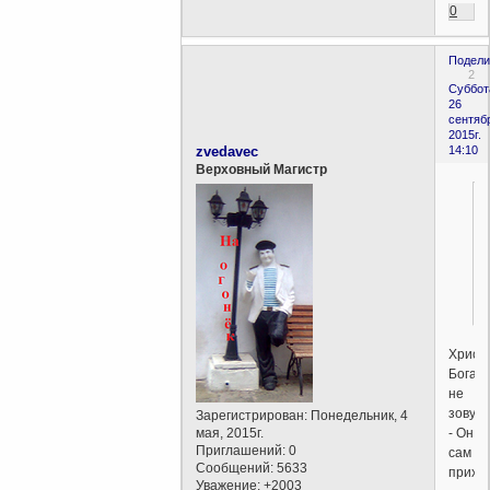
0
Подели
2
Суббот
26
сентяб
2015г.
zvedavec
14:10
Верховный Магистр
Христ
Бога
не
зовут
Зарегистрирован
: Понедельник, 4
- Он
мая, 2015г.
Приглашений:
0
сам
Сообщений:
5633
прихо
Уважение:
+2003