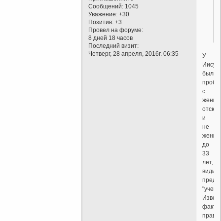
Сообщений:
1045
Уважение:
+30
Позитив:
+3
Провел на форуме:
8 дней 18 часов
Последний визит:
Четверг, 28 апреля, 2016г. 06:35
У
Иисус
были
пробл
с
женщи
отсюд
и
не
женил
до
33
лет,
видим
предп
"учени
Извес
факт,
правд