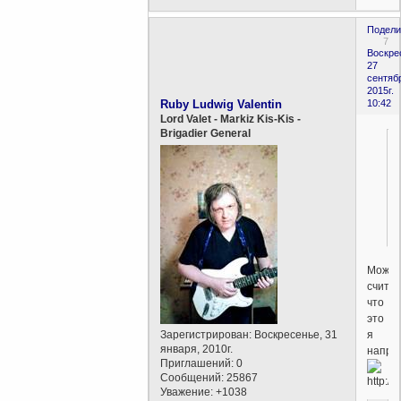
Подели
7
Воскре
27
сентяб
2015г.
Ruby Ludwig Valentin
10:42
Lord Valet - Markiz Kis-Kis -
Brigadier General
Може
считат
что
это
я
Зарегистрирован
: Воскресенье, 31
января, 2010г.
напро
Приглашений:
0
Сообщений:
25867
Уважение:
+1038