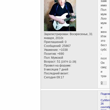
замес
имени
Пол
мужско
Логика
мужск
и
женска
Зарегистрирован
: Воскресенье, 31
Или
января, 2010г.
это
Приглашений:
0
бесте
Сообщений:
25867
субст
Уважение:
+1038
Позитив:
+690
-
Пол:
Мужской
поэто
Возраст:
51
[1974-11-28]
Он
Провел на форуме:
сверх
9 месяцев 7 дней
и
Последний визит:
транс
Сегодня 09:17
0
Подели
4
Суббот
26
сентяб