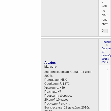
о
нём
не
любят
говори
святош
0
Подели
6
Воскре
27
сентяб
2015г.
Alexius
03:17
Магистр
Зарегистрирован
: Среда, 11 июня,
2008г.
Приглашений:
0
Сообщений:
1371
Уважение:
+49
Позитив:
+7
Провел на форуме:
20 дней 10 часов
Последний визит:
Воскресенье, 18 декабря, 2016г.