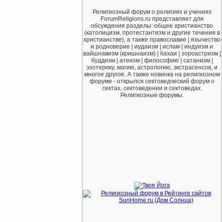
Религиозный форум о религиях и учениях
ForumReligions.ru представляет для
обсуждения разделы: общее христианство
(католицизм, протестантизм и другие течения в
христианстве), а также православие | язычество
и родноверие | иудаизм | ислам | индуизм и
вайшнавизм (кришнаизм) | бахаи | зороастризм |
буддизм | атеизм | философию | сатанизм |
эзотерику, магию, астрологию, экстрасенсов, и
многое другое. А также новинка на религиозном
форуме - открылся сектоведческий форум о
сектах, сектоведении и сектоведах.
Религиозные форумы.