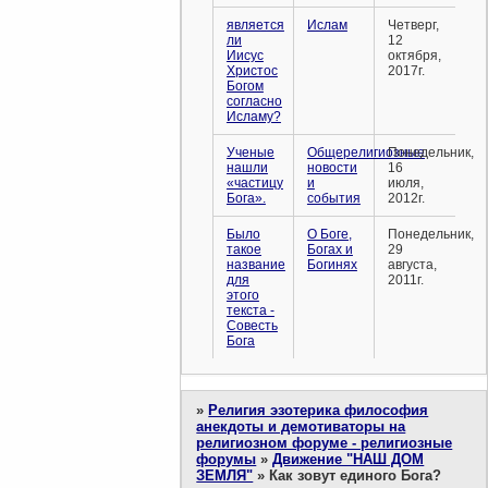
является
Ислам
Четверг,
ли
12
Иисус
октября,
Христос
2017г.
Богом
согласно
Исламу?
Ученые
Общерелигиозные
Понедельник,
нашли
новости
16
«частицу
и
июля,
Бога».
события
2012г.
Было
О Боге,
Понедельник,
такое
Богах и
29
название
Богинях
августа,
для
2011г.
этого
текста -
Совесть
Бога
»
Религия эзотерика философия
анекдоты и демотиваторы на
религиозном форуме - религиозные
форумы
»
Движение "НАШ ДОМ
ЗЕМЛЯ"
»
Как зовут единого Бога?