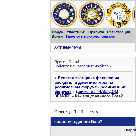
Форум
Участники
Правила
Регистрация
Войти
Таролог и психолог онлайн
Активные темы
Привет, Гость!
Войдите
или
зарегистрируйтесь
.
»
Религия эзотерика философия
анекдоты и демотиваторы на
религиозном форуме - религиозные
форумы
»
Движение "НАШ ДОМ
ЗЕМЛЯ"
»
Как зовут единого Бога?
Страница:
1
2
3
…
25
»
Как зовут единого Бога?
Подели
1