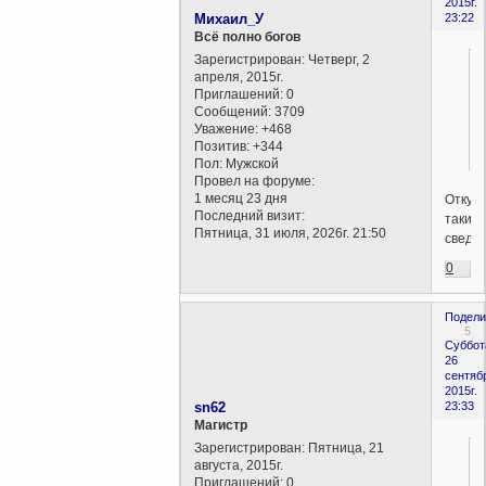
2015г.
Михаил_У
23:22
Всё полно богов
Зарегистрирован
: Четверг, 2
апреля, 2015г.
Приглашений:
0
Сообщений:
3709
Уважение:
+468
Позитив:
+344
Пол:
Мужской
Провел на форуме:
1 месяц 23 дня
Откуд
Последний визит:
такие
Пятница, 31 июля, 2026г. 21:50
сведен
0
Подели
5
Суббот
26
сентяб
2015г.
sn62
23:33
Магистр
Зарегистрирован
: Пятница, 21
августа, 2015г.
Приглашений:
0