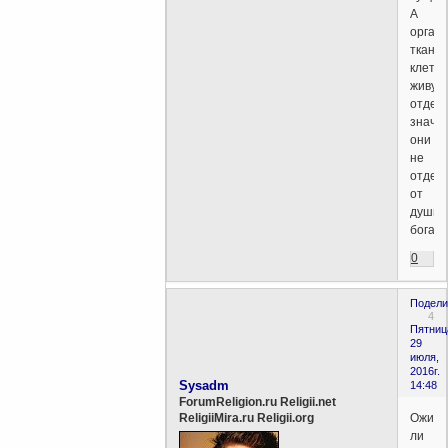
А
органы
ткани,
клетки
живут
отдель
значи
они
не
отдел
от
души
бога.
0
Подели
4
Пятниц
29
июля,
2016г.
Sysadm
14:48
ForumReligion.ru Religii.net
Ожида
ReligiiMira.ru Religii.org
ли