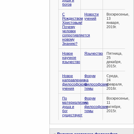
души и
богов
С
Новости
Воскресенье,
Рождеством
учений
13
Христовым!
января,
Почему
2019г.
человек
сопротивляется
новому
Знанию?
Новое
Язычество
Пятница,
научное
25
язычество
декабря,
2015г.
Новое
Форум
Среда,
направление
на
24
философского
философские
февраля,
учения
темы
2016г.
По
Форум
Воскресенье,
материализму
на
11
душа и
философские
октября,
бог
темы
2015г.
существуют