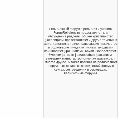
Религиозный форум о религиях и учениях
ForumReligions.ru представляет для
обсуждения разделы: общее христианство
(католицизм, протестантизм и другие течения в
христианстве), а также православие | язычество
и родноверие | иудаизм | ислам | индуизм и
вайшнавизм (кришнаизм) | бахаи | зороастризм |
буддизм | атеизм | философию | сатанизм |
эзотерику, магию, астрологию, экстрасенсов, и
многое другое. А также новинка на религиозном
форуме - открылся сектоведческий форум о
сектах, сектоведении и сектоведах.
Религиозные форумы.