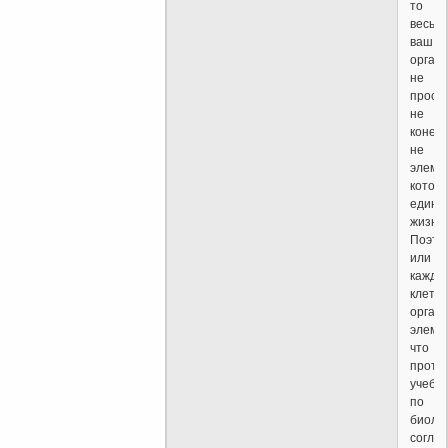
то
весь
ваш
орган
не
прост
не
конечн
не
элемен
котор
едини
жизни.
Поэто
или
кажда
клетка
орган
элемен
что
проти
учебн
по
биолог
согла