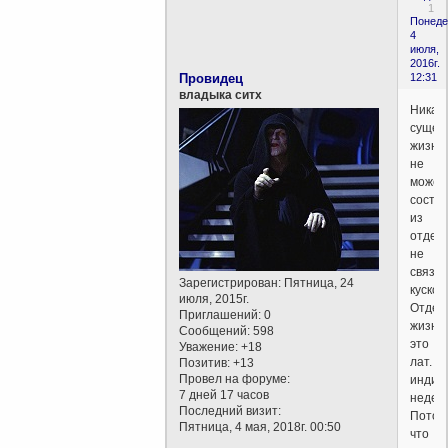
1
Понеде
4
июля,
2016г.
Провидец
12:31
владыка ситх
Никак
сущес
жизни
не
может
состо
из
отдел
не
связа
Зарегистрирован
: Пятница, 24
кусков.
июля, 2015г.
Отдел
Приглашений:
0
жизнь-
Сообщений:
598
это
Уважение:
+18
лат.
Позитив:
+13
Провел на форуме:
индив
7 дней 17 часов
недел
Последний визит:
Потом
Пятница, 4 мая, 2018г. 00:50
что