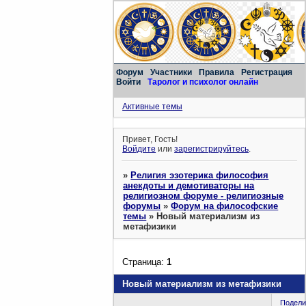
Форум
Участники
Правила
Регистрация
Войти
Таролог и психолог онлайн
Активные темы
Привет, Гость!
Войдите
или
зарегистрируйтесь
.
»
Религия эзотерика философия
анекдоты и демотиваторы на
религиозном форуме - религиозные
форумы
»
Форум на философские
темы
»
Новый материализм из
метафизики
Страница:
1
Новый материализм из метафизики
Подели