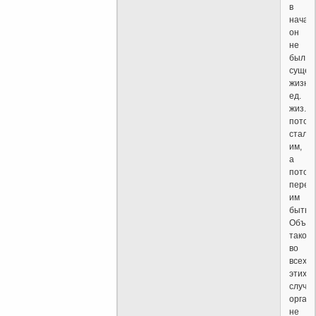
в
начал
он
не
был
сущес
жизнь
ед.
жиз.),
потом
стал
им,
а
потом
перес
им
быть.
Объяс
такое:
во
всех
этих
случа
орган
не