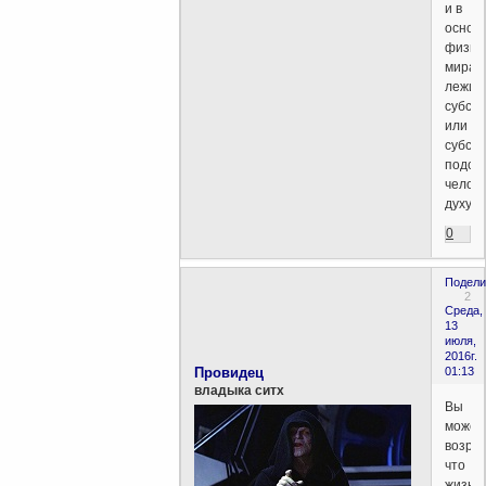
и в
основ
физич
мира
лежит
субст
или
субст
подоб
челов
духу.
0
Подели
2
Среда,
13
июля,
2016г.
Провидец
01:13
владыка ситх
Вы
может
возраз
что
жизнь