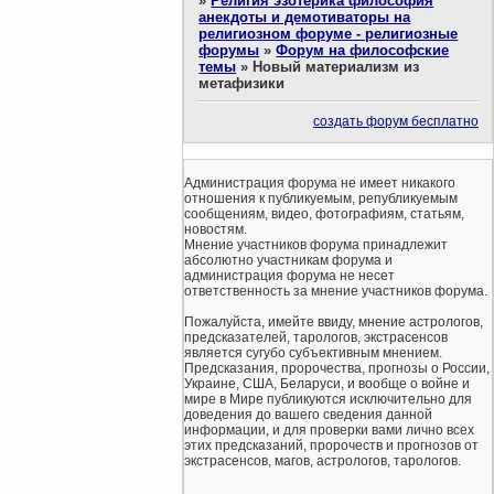
»
Религия эзотерика философия
анекдоты и демотиваторы на
религиозном форуме - религиозные
форумы
»
Форум на философские
темы
»
Новый материализм из
метафизики
создать форум бесплатно
Администрация форума не имеет никакого
отношения к публикуемым, републикуемым
сообщениям, видео, фотографиям, статьям,
новостям.
Мнение участников форума принадлежит
абсолютно участникам форума и
администрация форума не несет
ответственность за мнение участников форума.
Пожалуйста, имейте ввиду, мнение астрологов,
предсказателей, тарологов, экстрасенсов
является сугубо субъективным мнением.
Предсказания, пророчества, прогнозы о России,
Украине, США, Беларуси, и вообще о войне и
мире в Мире публикуются исключительно для
доведения до вашего сведения данной
информации, и для проверки вами лично всех
этих предсказаний, пророчеств и прогнозов от
экстрасенсов, магов, астрологов, тарологов.