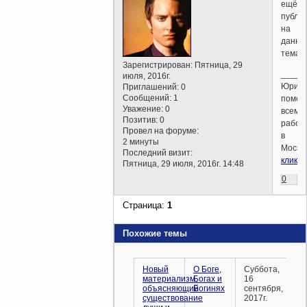
ещё
публи
на
данну
темат
Зарегистрирован
: Пятница, 29
_____
июля, 2016г.
Юриди
Приглашений:
0
Сообщений:
1
помощ
Уважение:
0
всем
Позитив:
0
работ
Провел на форуме:
в
2 минуты
Москв
Последний визит:
кликай
Пятница, 29 июля, 2016г. 14:48
0
Страница:
1
Похожие темы
Новый
О Боге,
Суббота,
материализм,
Богах и
16
объясняющий
Богинях
сентября,
существование
2017г.