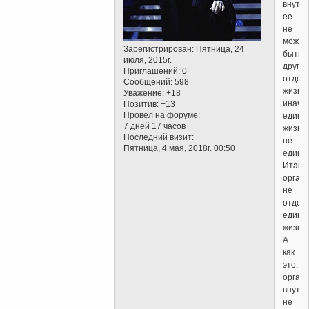
внутр
ее
не
может
Зарегистрирован
: Пятница, 24
быть
июля, 2015г.
других
Приглашений:
0
отдел
Сообщений:
598
жизне
Уважение:
+18
иначе
Позитив:
+13
Провел на форуме:
едини
7 дней 17 часов
жизни
Последний визит:
не
Пятница, 4 мая, 2018г. 00:50
едини
Итак,
орган
не
отдел
едини
жизни.
А
как
это:
орган
внутр
не