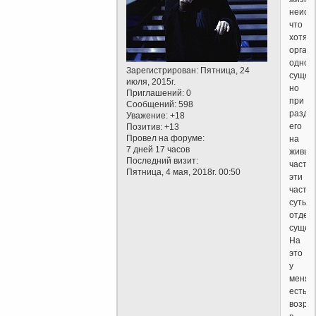
неисч
что
хотя
орган
одно
Зарегистрирован
: Пятница, 24
сущест
июля, 2015г.
но
Приглашений:
0
при
Сообщений:
598
разде
Уважение:
+18
его
Позитив:
+13
Провел на форуме:
на
7 дней 17 часов
живые
Последний визит:
части
Пятница, 4 мая, 2018г. 00:50
эти
части
суть
отдел
сущест
На
это
у
меня
есть
возра