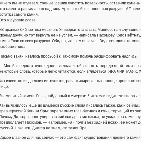
ничего им не отдавал. Ученые, решив очистить поверхность, оставили камень
что кислота разъела всю надпись. Артефакт был полностью разрушен! После 
остатки самого камня.
Это ж русские слова!
«В архивах библиотеки местного Университета штата Миннесота я случайно 
своему другу, но тот вернуть ее не успел, — написала Пахомову Крис Пейтн
камня Розо во всех ракурсах. Обидно, что сам он исчез. Ведь сегодня с пом
изображение».
Письмо заканчивалось просьбой к Пахомову помочь расшифровать надпись.
— Мне было достаточно одного взгляда, чтобы понять: передо мной текст на
некоторые слова, которые легко читаются, если вглядеться: ЯРА ЛИК, МАЯК
Как известно из древних источников, разархивированных в конце прошлого ве
лицо.
Знаменитый камень Розо, найденный в Америке. Читатели видят его впервые
Как выяснилось, еще до шумеров русские слова писались так же, как и сейчас
древнерусской богини Яры: пара темных глаз-бусинок и клык, торчащий из зак
Почему Джагер, проштудировавший все древние языки, не увидел на камне ру
предполагает Пахомов. — Например, «я» почти без задней ножки, ее может 
русский. Наконец, Джагер не знал, кто такая Яра.
Самое главное для нас сейчас — это сам факт существования древнего камня