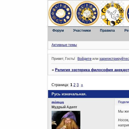
Форум
Участники
Правила
Ре
Активные темы
Привет, Гость!
Войдите
или
зарегистрируйтес
»
Религия эзотерика философия анекдо
Страница:
1
2
3
»
Русь изначальная.
mimus
Подели
Мудрый Адепт
Мы жив
Носов,
наприм