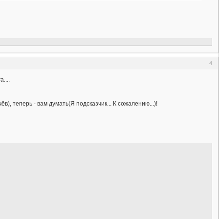
4
....
, теперь - вам думать(Я подсказчик... К сожалению...)!