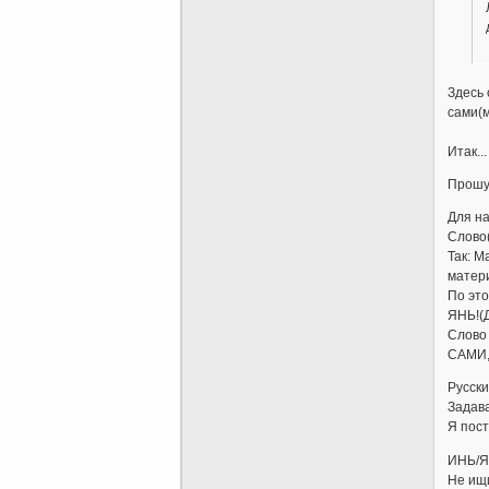
Здесь 
сами(м
Итак..
Прошу,
Для на
Слово(
Так: М
матери
По это
ЯНЬ!(Д
Слово
САМИ, 
Русски
Задава
Я пост
ИНЬ/ЯН
Не ищи