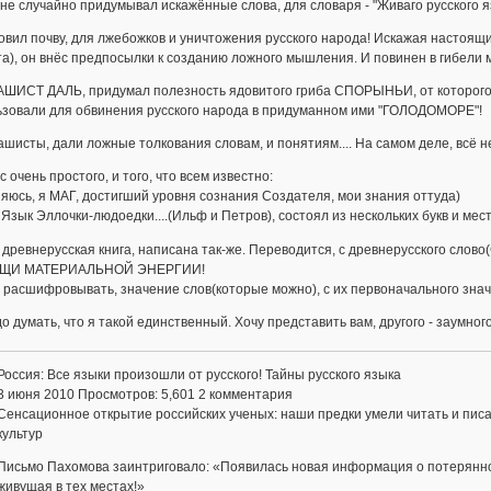
не случайно придумывал искажённые слова, для словаря - "Живаго русского язы
овил почву, для лжебожков и уничтожения русского народа! Искажая настоящ
), он внёс предпосылки к созданию ложного мышления. И повинен в гибели 
АШИСТ ДАЛЬ, придумал полезность ядовитого гриба СПОРЫНЬИ, от которого п
ьзовали для обвинения русского народа в придуманном ими "ГОЛОДОМОРЕ"!
шисты, дали ложные толкования словам, и понятиям.... На самом деле, всё не т
с очень простого, и того, что всем известно:
яюсь, я МАГ, достигший уровня сознания Создателя, мои знания оттуда)
. Язык Эллочки-людоедки....(Ильф и Петров), состоял из нескольких букв и мес
 древнерусская книга, написана так-же. Переводится, с древнерусского слов
ЩИ МАТЕРИАЛЬНОЙ ЭНЕРГИИ!
 расшифровывать, значение слов(которые можно), с их первоначального знач
о думать, что я такой единственный. Хочу представить вам, другого - заумного
Россия: Все языки произошли от русского! Тайны русского языка
3 июня 2010 Просмотров: 5,601 2 комментария
Сенсационное открытие российских ученых: наши предки умели читать и писа
культур
Письмо Пахомова заинтриговало: «Появилась новая информация о потерянно
живущая в тех местах!»