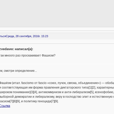
ться
Среда, 28 сентября, 2016г. 15:23
zvedavec написал(а):
так мноого раз проскакивает Фашизм?
, смотри определение...
Фаши́зм (итал. fascismo от fascio «союз, пучок, связка, объединение») — об
и соответствующая им форма правления диктаторского типа[1][2], характер
широком понимании)[3][4], антикоммунизм и анти-либерализм[5], ксенофобию
выборной демократии и либерализму, веру в господство элит и естественную с
расизм[7][8][9], и политику геноцида[7][9].
Ссылка