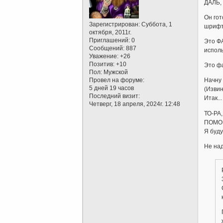
ДАЛЬ, 
Он гот
Зарегистрирован
: Суббота, 1
шрифта
октября, 2011г.
Приглашений:
0
Это Ф
Сообщений:
887
испол
Уважение:
+26
Позитив:
+10
Это фа
Пол:
Мужской
Провел на форуме:
Начну 
5 дней 19 часов
(Извин
Последний визит:
Итак..
Четверг, 18 апреля, 2024г. 12:48
ТО-РА,
ПОМО
Я буду
Не над