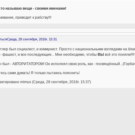
сто называю вещи - своими именами!
ивание, приводит к рабству!!!
ться
Среда, 28 сентября, 2016г. 15:31
итлер был социалист, и коммунист. Просто с национальными взглядами на блага
- фашист, и все последующие... Мне необходимо, чтобы
ВЫ
всё это поняли!!!!
 был - АВТОРИТАТОРОМ! Он исполнял свою роль, как - посвящённый...(Горбачёв)
есь сами думать! Я только пытаюсь пояснить!
ктировано mimus (Среда, 28 сентября, 2016г. 15:37)