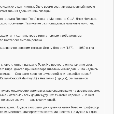
иканского континента. Одно время возглавляла крупный проект
актам знания древних цивилизаций.
го городка Roseau (Розо) в штате Миннесота, США, Джек Нельсон.
ского поселения. Там уже не раз попадались каменные молотки,
м около пяти сантиметров с миниатюрным изображением
ыло мастерски выгравировано.
алисту по древним текстам Джону Джагеру (1871 — 1959 гг.) из
лов с «ленты» на камне Розо. Но прочесть он их так и не смог.
сего мира, Джагер пришел к поразительным выводам. «Эта надпись
невниках. — Она даже древнее шумерской, считающейся первой
 Катал-Хююк (Katal-huyuk) в Анатолии (Турция), считавшейся
 только мифические аргонавты, разговаривавшие на древнем языке,
 был «матерью» всех других будущих языков и наречий. «На нем
 по всему свету», — заключил ученый.
антазером. Но двое снизошли до изучения камня Розо — профессор
фер из местного Университета штата Миннесота. Но лучше бы Джон