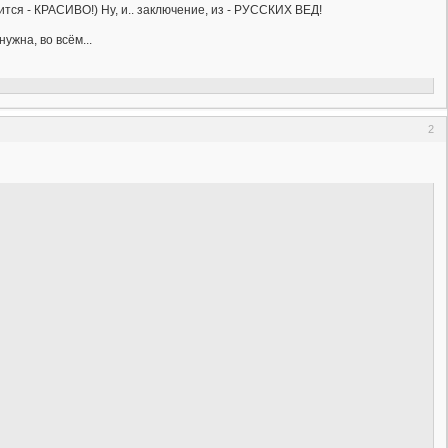
тся - КРАСИВО!) Ну, и.. заключение, из - РУССКИХ ВЕД!
ужна, во всём...
2