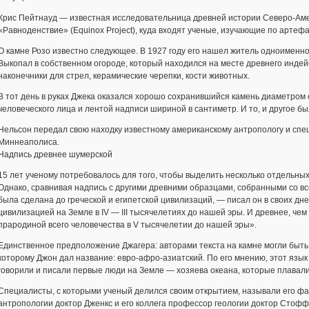
Крис Пейтнауд — известная исследовательница древней истории Северо-Амер
«Равноденствие» (Equinox Project), куда входят ученые, изучающие по артеф
О камне Розо известно следующее. В 1927 году его нашел житель одноименно
Выкопал в собственном огороде, который находился на месте древнего индей
наконечники для стрел, керамические черепки, кости животных.
В тот день в руках Джека оказался хорошо сохранившийся камень диаметро
человеческого лица и лентой надписи шириной в сантиметр. И то, и другое б
Нельсон передал свою находку известному американскому антропологу и специ
Миннеаполиса.
Надпись древнее шумерской
15 лет ученому потребовалось для того, чтобы выделить несколько отдельных с
Однако, сравнивая надпись с другими древними образцами, собранными со в
была сделана до греческой и египетской цивилизаций, — писал он в своих д
цивилизацией на Земле в IV — III тысячелетиях до нашей эры. И древнее, чем
прародиной всего человечества в V тысячелетии до нашей эры».
Единственное предположение Джагера: авторами текста на камне могли быть
которому Джон дал название: евро-афро-азиатский. По его мнению, этот язык
говорили и писали первые люди на Земле — хозяева океана, которые плавали
Специалисты, с которыми ученый делился своим открытием, называли его ф
антропологии доктор Дженкс и его коллега профессор геологии доктор Стоф