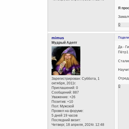
Я про
Замалч
0
mimus
Подели
Мудрый Адепт
Да - Г
Пётр1 
Сталин
Научит
Отреда
Зарегистрирован
: Суббота, 1
октября, 2011г.
0
Приглашений:
0
Сообщений:
887
Уважение:
+26
Позитив:
+10
Пол:
Мужской
Провел на форуме:
5 дней 19 часов
Последний визит:
Четверг, 18 апреля, 2024г. 12:48