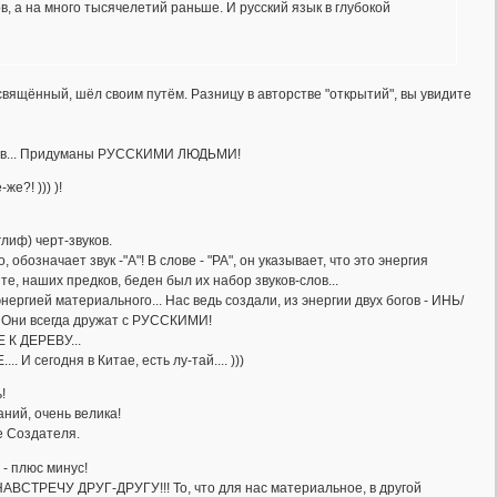
, а на много тысячелетий раньше. И русский язык в глубокой
свящённый, шёл своим путём. Разницу в авторстве "открытий", вы увидите
разов... Придуманы РУССКИМИ ЛЮДЬМИ!
е?! ))) )!
лиф) черт-звуков.
бозначает звук -"А"! В слове - "РА", он указывает, что это энергия
те, наших предков, беден был их набор звуков-слов...
нергией материального... Нас ведь создали, из энергии двух богов - ИНЬ/
.. Они всегда дружат с РУССКИМИ!
К ДЕРЕВУ...
 И сегодня в Китае, есть лу-тай.... )))
!
ний, очень велика!
е Создателя.
 - плюс минус!
 - НАВСТРЕЧУ ДРУГ-ДРУГУ!!! То, что для нас материальное, в другой