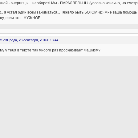
ной - энергия, и... наоборот! Мы - ПАРАЛЛЕЛЬНЫ!(условно конечно, но смотри
.. я устал один всем заниматься... Тяжело быть БОГОМ))))) Мне ваша помощь н
гу, если это - НУЖНОЕ!
ться
Среда, 28 сентября, 2016г. 13:44
му у тебя в тексте так мноого раз проскакивает Фашизм?