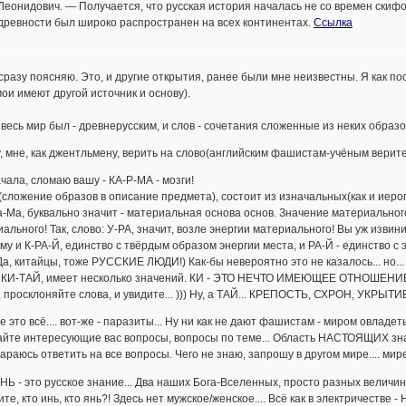
Леонидович. — Получается, что русская история началась не со времен скифов
древности был широко распространен на всех континентах.
Ссылка
сразу поясняю. Это, и другие открытия, ранее были мне неизвестны. Я как по
ои имеют другой источник и основу).
. весь мир был - древнерусским, и слов - сочетания сложенные из неких об
 мне, как джентльмену, верить на слово(английским фашистам-учёным верите-ж
чала, сломаю вашу - КА-Р-МА - мозги!
сложение образов в описание предмета), состоит из изначальных(как и иерог
а-Ма, буквально значит - материальная основа основ. Значение материального, о
ального! Так, слово: У-РА, значит, возле энергии материального! Вы уж извини
му и К-РА-Й, единство с твёрдым образом энергии места, и РА-Й - единство с э
а, китайцы, тоже РУССКИЕ ЛЮДИ!) Как-бы невероятно это не казалось... но.
 КИ-ТАЙ, имеет несколько значений. КИ - ЭТО НЕЧТО ИМЕЮЩЕЕ ОТНОШЕНИЕ 
просклоняйте слова, и увидите... ))) Ну, а ТАЙ... КРЕПОСТЬ, СХРОН, УКРЫТИЕ....
е это всё.... вот-же - паразиты... Ну ни как не дают фашистам - миром овладеть
йте интересующие вас вопросы, вопросы по теме... Область НАСТОЯЩИХ зна
араюсь ответить на все вопросы. Чего не знаю, запрошу в другом мире.... мир
Ь - это русское знание... Два наших Бога-Вселенных, просто разных величин
те, кто инь, кто янь?! Здесь нет мужское/женское.... Всё как в электричестве