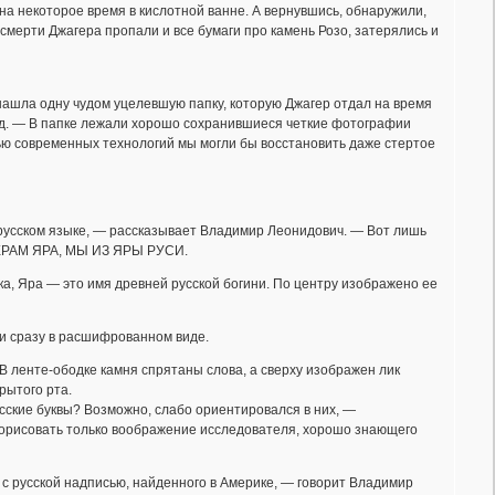
 на некоторое время в кислотной ванне. А вернувшись, обнаружили,
смерти Джагера пропали и все бумаги про камень Розо, затерялись и
нашла одну чудом уцелевшую папку, которую Джагер отдал на время
ауд. — В папке лежали хорошо сохранившиеся четкие фотографии
ощью современных технологий мы могли бы восстановить даже стертое
 русском языке, — рассказывает Владимир Леонидович. — Вот лишь
, ХРАМ ЯРА, МЫ ИЗ ЯРЫ РУСИ.
ка, Яра — это имя древней русской богини. По центру изображено ее
 и сразу в расшифрованном виде.
. В ленте-ободке камня спрятаны слова, а сверху изображен лик
рытого рта.
сские буквы? Возможно, слабо ориентировался в них, —
дорисовать только воображение исследователя, хорошо знающего
 с русской надписью, найденного в Америке, — говорит Владимир