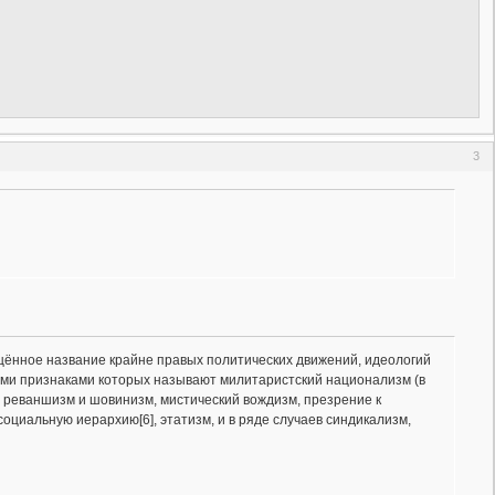
3
общённое название крайне правых политических движений, идеологий
ными признаками которых называют милитаристский национализм (в
, реваншизм и шовинизм, мистический вождизм, презрение к
оциальную иерархию[6], этатизм, и в ряде случаев синдикализм,