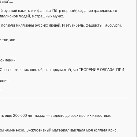
ка"....
ий русский язык, как и фашист Пётр первый(создание гражданского
миллионов людей, в страшных муках.
огибли миллионы русских людей. И эту гибель, фашисты Габсбурги,
ак, как...
тоимений...
о(Слово - это описание образа предмета!), как ТВОРЕНИЕ ОБРАЗА, ПРИ
ения.
:
ть еще 200 000 лет назад — задолго до всех прочих известных
м камне Розо. Эксклюзивный материал выслала моя коллега Крис,