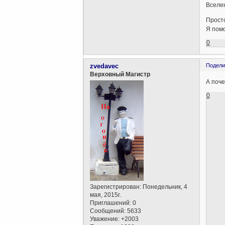
Вселен
Просто
Я помо
0
zvedavec
Подели
Верховный Магистр
А поче
0
Зарегистрирован
: Понедельник, 4
мая, 2015г.
Приглашений:
0
Сообщений:
5633
Уважение:
+2003