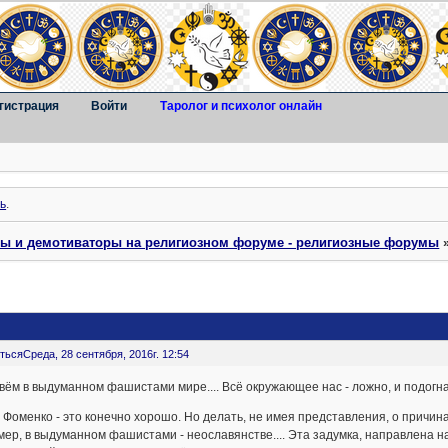
гистрация
Войти
Таролог и психолог онлайн
ь
.
ты и демотиваторы на религиозном форуме - религиозные форумы
ться
Среда, 28 сентября, 2016г. 12:54
ём в выдуманном фашистами мире.... Всё окружающее нас - ложно, и подогн
 Фоменко - это конечно хорошо. Но делать, не имея представления, о причина
ер, в выдуманном фашистами - неославянстве.... Эта задумка, направлена н