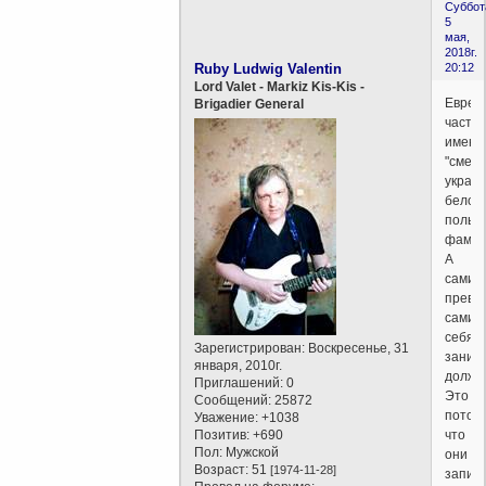
Суббот
5
мая,
2018г.
Ruby Ludwig Valentin
20:12
Lord Valet - Markiz Kis-Kis -
Евреи
Brigadier General
часто
имеют
"смеш
украин
белору
польс
фамил
А
сами
прево
самих
себя
Зарегистрирован
: Воскресенье, 31
заним
января, 2010г.
должн
Приглашений:
0
Это
Сообщений:
25872
потом
Уважение:
+1038
Позитив:
+690
что
Пол:
Мужской
они
Возраст:
51
[1974-11-28]
запис