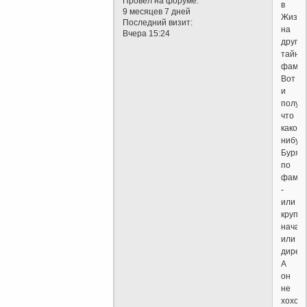
Провел на форуме:
в
9 месяцев 7 дней
Жизни
Последний визит:
на
Вчера 15:24
другую
тайну
фамил
Вот
и
получ
что
какой-
нибуд
Буряк
по
фамил
-
или
крупн
началь
или
директ
А
он
не
хохол,