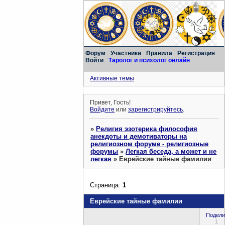
Форум
Участники
Правила
Регистрация
Войти
Таролог и психолог онлайн
Активные темы
Привет, Гость!
Войдите
или
зарегистрируйтесь
.
»
Религия эзотерика философия
анекдоты и демотиваторы на
религиозном форуме - религиозные
форумы
»
Легкая беседа, а может и не
легкая
»
Еврейские тайные фамилии
Страница:
1
Еврейские тайные фамилии
Подели
1