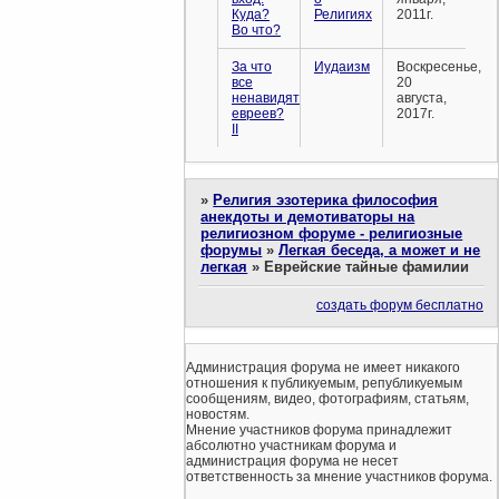
Куда?
Религиях
2011г.
Во что?
За что
Иудаизм
Воскресенье,
все
20
ненавидят
августа,
евреев?
2017г.
II
»
Религия эзотерика философия
анекдоты и демотиваторы на
религиозном форуме - религиозные
форумы
»
Легкая беседа, а может и не
легкая
»
Еврейские тайные фамилии
создать форум бесплатно
Администрация форума не имеет никакого
отношения к публикуемым, републикуемым
сообщениям, видео, фотографиям, статьям,
новостям.
Мнение участников форума принадлежит
абсолютно участникам форума и
администрация форума не несет
ответственность за мнение участников форума.