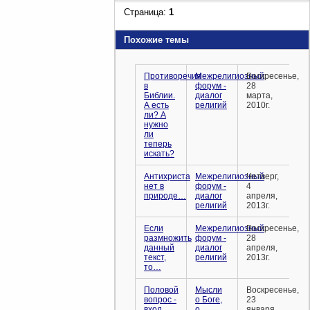
Страница:
1
Похожие темы
Противоречия
Межрелигиозный
Воскресенье,
в
форум -
28
Библии.
диалог
марта,
А есть
религий
2010г.
ли? А
нужно
ли
теперь
искать?
Антихриста
Межрелигиозный
Четверг,
нет в
форум -
4
природе…
диалог
апреля,
религий
2013г.
Если
Межрелигиозный
Воскресенье,
размножить
форум -
28
данный
диалог
апреля,
текст,
религий
2013г.
то…
Половой
Мысли
Воскресенье,
вопрос -
о Боге,
23
вход.
о
января,