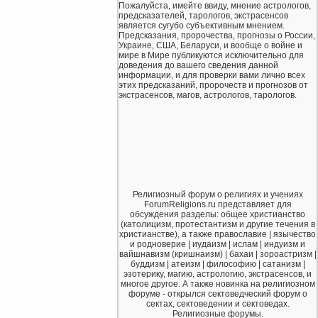
Пожалуйста, имейте ввиду, мнение астрологов,
предсказателей, тарологов, экстрасенсов
является сугубо субъективным мнением.
Предсказания, пророчества, прогнозы о России,
Украине, США, Беларуси, и вообще о войне и
мире в Мире публикуются исключительно для
доведения до вашего сведения данной
информации, и для проверки вами лично всех
этих предсказаний, пророчеств и прогнозов от
экстрасенсов, магов, астрологов, тарологов.
Религиозный форум о религиях и учениях
ForumReligions.ru представляет для
обсуждения разделы: общее христианство
(католицизм, протестантизм и другие течения в
христианстве), а также православие | язычество
и родноверие | иудаизм | ислам | индуизм и
вайшнавизм (кришнаизм) | бахаи | зороастризм |
буддизм | атеизм | философию | сатанизм |
эзотерику, магию, астрологию, экстрасенсов, и
многое другое. А также новинка на религиозном
форуме - открылся сектоведческий форум о
сектах, сектоведении и сектоведах.
Религиозные форумы.